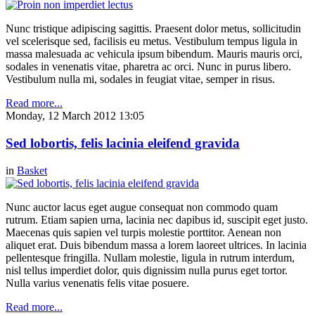
Nunc tristique adipiscing sagittis. Praesent dolor metus, sollicitudin
vel scelerisque sed, facilisis eu metus. Vestibulum tempus ligula in
massa malesuada ac vehicula ipsum bibendum. Mauris mauris orci,
sodales in venenatis vitae, pharetra ac orci. Nunc in purus libero.
Vestibulum nulla mi, sodales in feugiat vitae, semper in risus.
Read more...
Monday, 12 March 2012 13:05
Sed lobortis, felis lacinia eleifend gravida
in
Basket
Nunc auctor lacus eget augue consequat non commodo quam
rutrum. Etiam sapien urna, lacinia nec dapibus id, suscipit eget justo.
Maecenas quis sapien vel turpis molestie porttitor. Aenean non
aliquet erat. Duis bibendum massa a lorem laoreet ultrices. In lacinia
pellentesque fringilla. Nullam molestie, ligula in rutrum interdum,
nisl tellus imperdiet dolor, quis dignissim nulla purus eget tortor.
Nulla varius venenatis felis vitae posuere.
Read more...