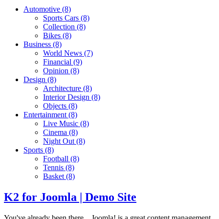
Automotive
(8)
Sports Cars
(8)
Collection
(8)
Bikes
(8)
Business
(8)
World News
(7)
Financial
(9)
Opinion
(8)
Design
(8)
Architecture
(8)
Interior Design
(8)
Objects
(8)
Entertainment
(8)
Live Music
(8)
Cinema
(8)
Night Out
(8)
Sports
(8)
Football
(8)
Tennis
(8)
Basket
(8)
K2 for Joomla | Demo Site
You've already been there... Joomla! is a great content management