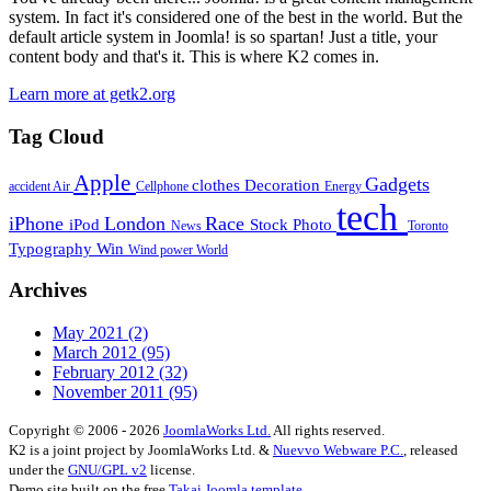
system. In fact it's considered one of the best in the world. But the
default article system in Joomla! is so spartan! Just a title, your
content body and that's it. This is where K2 comes in.
Learn more at getk2.org
Tag Cloud
Apple
Gadgets
clothes
Decoration
accident
Air
Cellphone
Energy
tech
iPhone
London
Race
iPod
Stock Photo
News
Toronto
Typography
Win
Wind power
World
Archives
May 2021
(2)
March 2012
(95)
February 2012
(32)
November 2011
(95)
Copyright © 2006 - 2026
JoomlaWorks Ltd.
All rights reserved.
K2 is a joint project by JoomlaWorks Ltd. &
Nuevvo Webware P.C.
, released
under the
GNU/GPL v2
license.
Demo site built on the free
Takai Joomla template