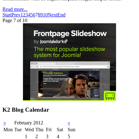
Read more...
Start
Prev
1
2
3
4
5
6
7
8
9
10
Next
End
Page 7 of 10
K2 Blog Calendar
«
February 2012
»
Mon
Tue
Wed
Thu
Fri
Sat
Sun
1
2
3
4
5