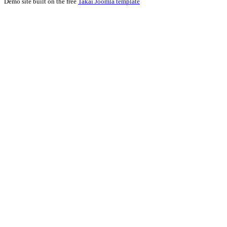
Demo site built on the free
Takai Joomla template