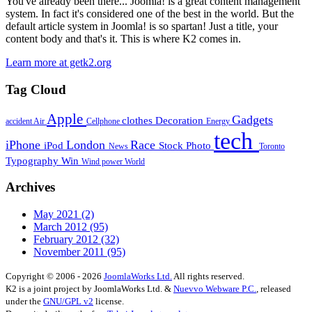
You've already been there... Joomla! is a great content management
system. In fact it's considered one of the best in the world. But the
default article system in Joomla! is so spartan! Just a title, your
content body and that's it. This is where K2 comes in.
Learn more at getk2.org
Tag Cloud
Apple
Gadgets
clothes
Decoration
accident
Air
Cellphone
Energy
tech
iPhone
London
Race
iPod
Stock Photo
News
Toronto
Typography
Win
Wind power
World
Archives
May 2021
(2)
March 2012
(95)
February 2012
(32)
November 2011
(95)
Copyright © 2006 - 2026
JoomlaWorks Ltd.
All rights reserved.
K2 is a joint project by JoomlaWorks Ltd. &
Nuevvo Webware P.C.
, released
under the
GNU/GPL v2
license.