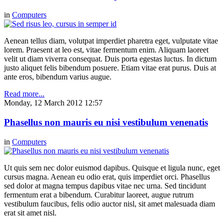
in
Computers
Aenean tellus diam, volutpat imperdiet pharetra eget, vulputate vitae
lorem. Praesent at leo est, vitae fermentum enim. Aliquam laoreet
velit ut diam viverra consequat. Duis porta egestas luctus. In dictum
justo aliquet felis bibendum posuere. Etiam vitae erat purus. Duis at
ante eros, bibendum varius augue.
Read more...
Monday, 12 March 2012 12:57
Phasellus non mauris eu nisi vestibulum venenatis
in
Computers
Ut quis sem nec dolor euismod dapibus. Quisque et ligula nunc, eget
cursus magna. Aenean eu odio erat, quis imperdiet orci. Phasellus
sed dolor at magna tempus dapibus vitae nec urna. Sed tincidunt
fermentum erat a bibendum. Curabitur laoreet, augue rutrum
vestibulum faucibus, felis odio auctor nisl, sit amet malesuada diam
erat sit amet nisl.