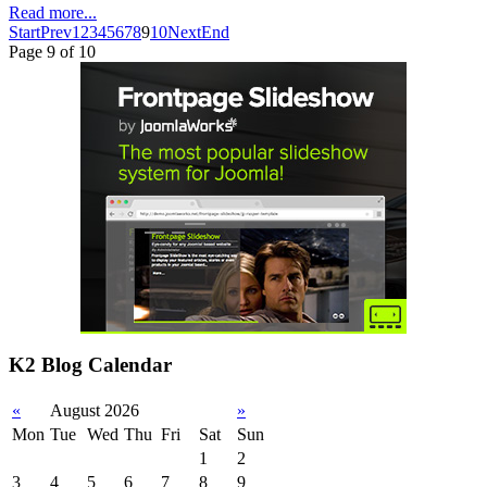
Read more...
Start
Prev
1
2
3
4
5
6
7
8
9
10
Next
End
Page 9 of 10
K2 Blog Calendar
«
August 2026
»
Mon
Tue
Wed
Thu
Fri
Sat
Sun
1
2
3
4
5
6
7
8
9