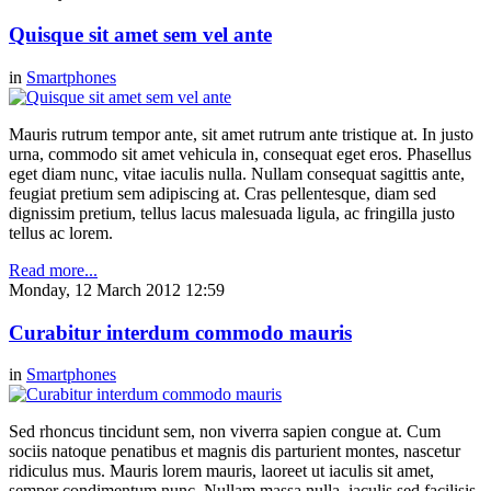
Quisque sit amet sem vel ante
in
Smartphones
Mauris rutrum tempor ante, sit amet rutrum ante tristique at. In justo
urna, commodo sit amet vehicula in, consequat eget eros. Phasellus
eget diam nunc, vitae iaculis nulla. Nullam consequat sagittis ante,
feugiat pretium sem adipiscing at. Cras pellentesque, diam sed
dignissim pretium, tellus lacus malesuada ligula, ac fringilla justo
tellus ac lorem.
Read more...
Monday, 12 March 2012 12:59
Curabitur interdum commodo mauris
in
Smartphones
Sed rhoncus tincidunt sem, non viverra sapien congue at. Cum
sociis natoque penatibus et magnis dis parturient montes, nascetur
ridiculus mus. Mauris lorem mauris, laoreet ut iaculis sit amet,
semper condimentum nunc. Nullam massa nulla, iaculis sed facilisis