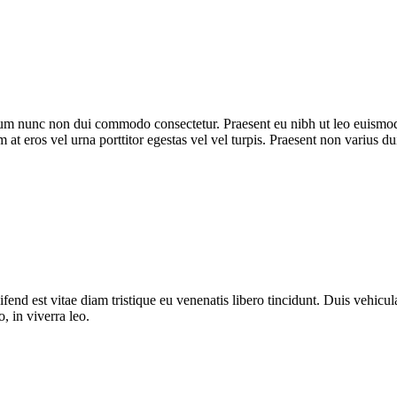
trum nunc non dui commodo consectetur. Praesent eu nibh ut leo euismod
m at eros vel urna porttitor egestas vel vel turpis. Praesent non varius du
fend est vitae diam tristique eu venenatis libero tincidunt. Duis vehicula
o, in viverra leo.