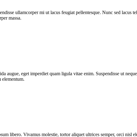
ndisse ullamcorper mi ut lacus feugiat pellentesque. Nunc sed lacus tell
orper massa.
da augue, eget imperdiet quam ligula vitae enim. Suspendisse ut neque 
um elementum.
sum libero. Vivamus molestie, tortor aliquet ultrices semper, orci nisl 