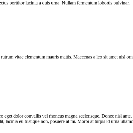
ectus porttitor lacinia a quis urna. Nullam fermentum lobortis pulvinar.
a rutrum vitae elementum mauris mattis. Maecenas a leo sit amet nisl o
bero eget dolor convallis vel rhoncus magna scelerisque. Donec nisl ante
t, lacinia eu tristique non, posuere at mi. Morbi at turpis id urna ullam