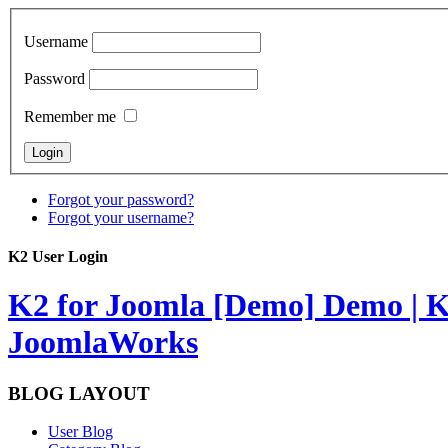
Username
Password
Remember me
Forgot your password?
Forgot your username?
K2 User Login
K2 for Joomla [Demo]
Demo | K
JoomlaWorks
BLOG LAYOUT
User Blog