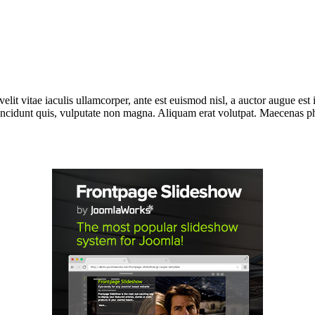
lit vitae iaculis ullamcorper, ante est euismod nisl, a auctor augue e
incidunt quis, vulputate non magna. Aliquam erat volutpat. Maecenas phar