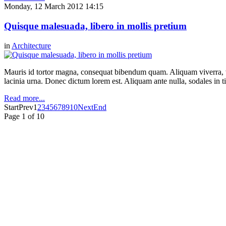
Monday, 12 March 2012 14:15
Quisque malesuada, libero in mollis pretium
in
Architecture
Mauris id tortor magna, consequat bibendum quam. Aliquam viverra, ve
lacinia urna. Donec dictum lorem est. Aliquam ante nulla, sodales in t
Read more...
Start
Prev
1
2
3
4
5
6
7
8
9
10
Next
End
Page 1 of 10