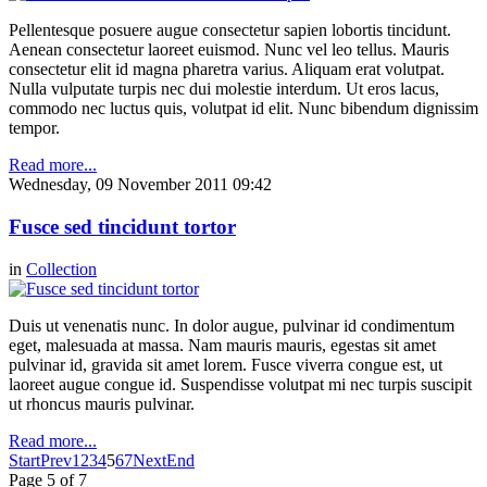
Pellentesque posuere augue consectetur sapien lobortis tincidunt.
Aenean consectetur laoreet euismod. Nunc vel leo tellus. Mauris
consectetur elit id magna pharetra varius. Aliquam erat volutpat.
Nulla vulputate turpis nec dui molestie interdum. Ut eros lacus,
commodo nec luctus quis, volutpat id elit. Nunc bibendum dignissim
tempor.
Read more...
Wednesday, 09 November 2011 09:42
Fusce sed tincidunt tortor
in
Collection
Duis ut venenatis nunc. In dolor augue, pulvinar id condimentum
eget, malesuada at massa. Nam mauris mauris, egestas sit amet
pulvinar id, gravida sit amet lorem. Fusce viverra congue est, ut
laoreet augue congue id. Suspendisse volutpat mi nec turpis suscipit
ut rhoncus mauris pulvinar.
Read more...
Start
Prev
1
2
3
4
5
6
7
Next
End
Page 5 of 7