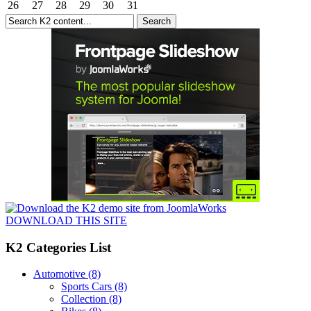
26
27
28
29
30
31
DOWNLOAD THIS SITE
K2 Categories List
Automotive
(8)
Sports Cars
(8)
Collection
(8)