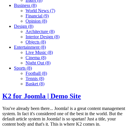
Bikes
(8)
Business
(8)
World News
(7)
Financial
(9)
Opinion
(8)
Design
(8)
Architecture
(8)
Interior Design
(8)
Objects
(8)
Entertainment
(8)
Live Music
(8)
Cinema
(8)
Night Out
(8)
Sports
(8)
Football
(8)
Tennis
(8)
Basket
(8)
K2 for Joomla | Demo Site
You've already been there... Joomla! is a great content management
system. In fact it's considered one of the best in the world. But the
default article system in Joomla! is so spartan! Just a title, your
content body and that's it. This is where K2 comes in.