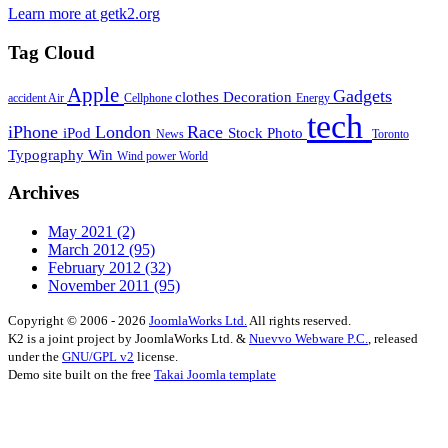
Learn more at getk2.org
Tag Cloud
Apple
Gadgets
clothes
Decoration
accident
Air
Cellphone
Energy
tech
iPhone
London
Race
iPod
Stock Photo
News
Toronto
Typography
Win
Wind power
World
Archives
May 2021
(2)
March 2012
(95)
February 2012
(32)
November 2011
(95)
Copyright © 2006 - 2026
JoomlaWorks Ltd.
All rights reserved.
K2 is a joint project by JoomlaWorks Ltd. &
Nuevvo Webware P.C.
, released
under the
GNU/GPL v2
license.
Demo site built on the free
Takai Joomla template