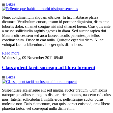
in
Bikes
Nunc condimentum aliquam ultricies. In hac habitasse platea
dictumst. Vestibulum cursus, ipsum id porttitor dignissim, diam ante
lobortis dolor, sit amet congue nisi nisl sit amet lorem. Cras quis ante
a massa sollicitudin sagittis egestas in diam. Sed auctor sapien dui.
Mauris ultrices sem sed arcu laoreet iaculis pellentesque tellus
condimentum. Fusce in erat nulla. Quisque eget dui diam. Nunc
volutpat lacinia bibendum. Integer quis diam lacus.
Read more...
Wednesday, 09 November 2011 09:48
Class aptent taciti sociosqu ad litora torquent
in
Bikes
Suspendisse scelerisque elit sed magna auctor pretium. Cum sociis
natoque penatibus et magnis dis parturient montes, nascetur ridiculus
mus. Integer sollicitudin fringilla eros, pellentesque auctor purus
molestie non. Duis elementum, erat quis laoreet euismod, eros libero
pharetra tortor, vel consequat nulla diam et mi.