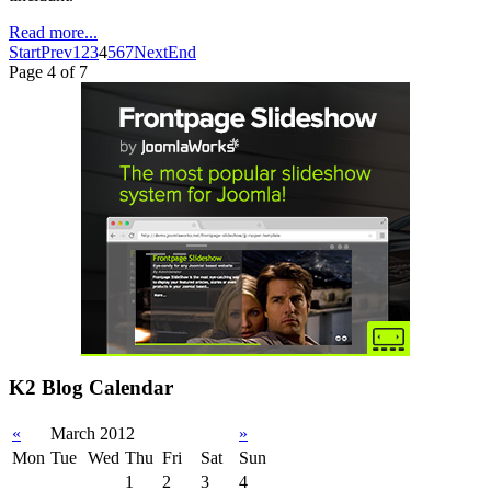
Read more...
Start
Prev
1
2
3
4
5
6
7
Next
End
Page 4 of 7
K2 Blog Calendar
«
March 2012
»
Mon
Tue
Wed
Thu
Fri
Sat
Sun
1
2
3
4