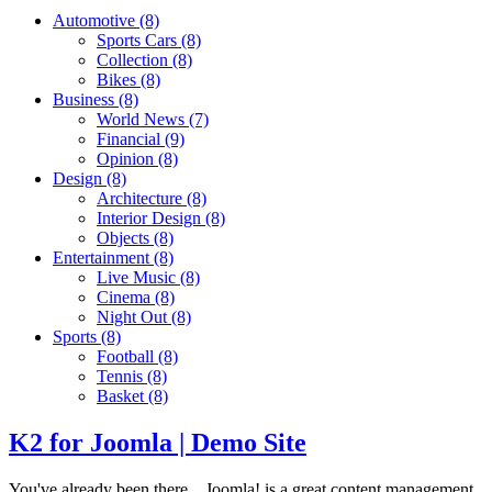
Automotive
(8)
Sports Cars
(8)
Collection
(8)
Bikes
(8)
Business
(8)
World News
(7)
Financial
(9)
Opinion
(8)
Design
(8)
Architecture
(8)
Interior Design
(8)
Objects
(8)
Entertainment
(8)
Live Music
(8)
Cinema
(8)
Night Out
(8)
Sports
(8)
Football
(8)
Tennis
(8)
Basket
(8)
K2 for Joomla | Demo Site
You've already been there... Joomla! is a great content management