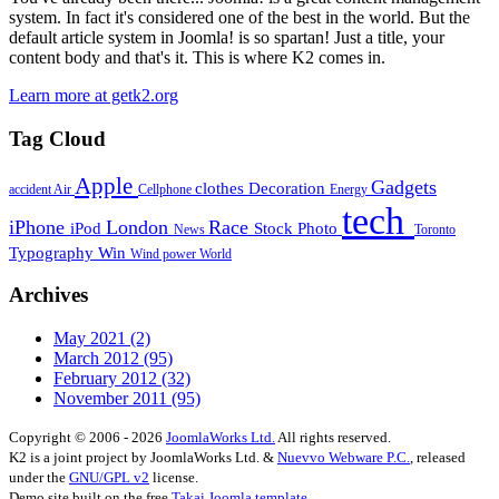
system. In fact it's considered one of the best in the world. But the
default article system in Joomla! is so spartan! Just a title, your
content body and that's it. This is where K2 comes in.
Learn more at getk2.org
Tag Cloud
Apple
Gadgets
clothes
Decoration
accident
Air
Cellphone
Energy
tech
iPhone
London
Race
iPod
Stock Photo
News
Toronto
Typography
Win
Wind power
World
Archives
May 2021
(2)
March 2012
(95)
February 2012
(32)
November 2011
(95)
Copyright © 2006 - 2026
JoomlaWorks Ltd.
All rights reserved.
K2 is a joint project by JoomlaWorks Ltd. &
Nuevvo Webware P.C.
, released
under the
GNU/GPL v2
license.
Demo site built on the free
Takai Joomla template