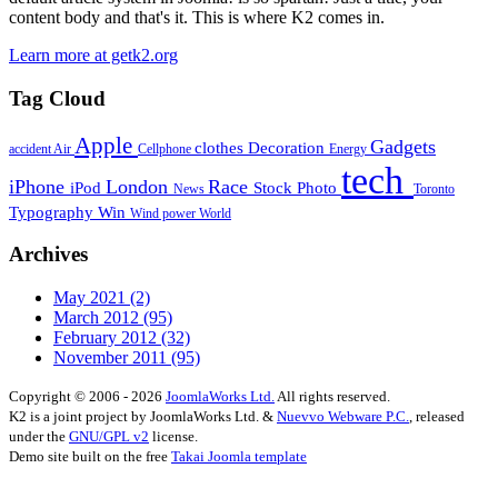
content body and that's it. This is where K2 comes in.
Learn more at getk2.org
Tag Cloud
Apple
Gadgets
clothes
Decoration
accident
Air
Cellphone
Energy
tech
iPhone
London
Race
iPod
Stock Photo
News
Toronto
Typography
Win
Wind power
World
Archives
May 2021
(2)
March 2012
(95)
February 2012
(32)
November 2011
(95)
Copyright © 2006 - 2026
JoomlaWorks Ltd.
All rights reserved.
K2 is a joint project by JoomlaWorks Ltd. &
Nuevvo Webware P.C.
, released
under the
GNU/GPL v2
license.
Demo site built on the free
Takai Joomla template