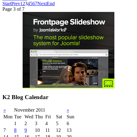
Start
Prev
1
2
3
4
5
6
7
Next
End
Page 3 of 7
K2 Blog Calendar
«
November 2011
»
Mon
Tue
Wed
Thu
Fri
Sat
Sun
1
2
3
4
5
6
7
8
9
10
11
12
13
14
15
16
17
18
19
20