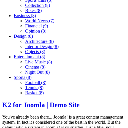
Sports Cars
(8)
Collection
(8)
Bikes
(8)
Business
(8)
World News
(7)
Financial
(9)
Opinion
(8)
Design
(8)
Architecture
(8)
Interior Design
(8)
Objects
(8)
Entertainment
(8)
Live Music
(8)
Cinema
(8)
Night Out
(8)
Sports
(8)
Football
(8)
Tennis
(8)
Basket
(8)
K2 for Joomla | Demo Site
You've already been there... Joomla! is a great content management
system. In fact it's considered one of the best in the world. But the
default article system in Joomla! is so spartan! Just a title, your