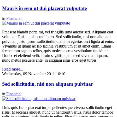
Mauris in sem ut dui placerat vulputate
in
Financial
Praesent blandit porta mi, vel fringilla urna auctor sed. Aliquam erat
volutpat. Duis in placerat libero. Sed sollicitudin, nisi non aliquam
pulvinar, justo ipsum sollicitudin diam, in egestas orci ligula at enim.
Vivamus ut quam ac leo lacinia vestibulum et sit amet enim. Etiam
fermentum sagittis tellus, quis molestie eros vestibulum tincidunt.
Donec et eleifend velit. Proin sagittis, quam sed viverra aliquam,
nunc metus posuere ante, in aliquam risus eros eget turpis.
Read more...
Wednesday, 09 November 2011 10:10
Sed sollicitudin, nisi non aliquam pulvinar
in
Financial
Duis quis lacus placerat turpis pellentesque viverra sollicitudin eget
risus. Maecenas aliquet, nunc ut hendrerit varius, risus dolor tempor
velit, in porttitor ligula ligula in tellus. Phasellus arcu ante, cursus at