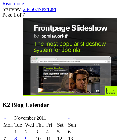
Read more...
Start
Prev
1
2
3
4
5
6
7
Next
End
Page 1 of 7
K2 Blog Calendar
«
November 2011
»
Mon
Tue
Wed
Thu
Fri
Sat
Sun
1
2
3
4
5
6
7
8
9
10
11
12
13