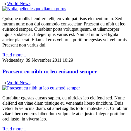
in
World News
Quisque mollis hendrerit elit, eu volutpat risus elementum in. Sed
rutrum nunc non dui commodo consectetur. Praesent eu nibh ut leo
euismod semper. Curabitur porta volutpat ipsum, et ullamcorper
ligula sodales at. Integer quis varius est. Nam at nunc vel ligula
auctor placerat. Etiam at eros vel urna porttitor egestas vel vel turpis.
Praesent non varius dui.
Read more...
Wednesday, 09 November 2011 10:29
Praesent eu nibh ut leo euismod semper
in
World News
Curabitur egestas cursus sapien, eu ultricies leo eleifend sed. Nunc
eleifend est vitae diam tristique eu venenatis libero tincidunt. Duis
vehicula vehicula diam, sit amet sagittis tortor molestie ac. Curabitur
vitae libero eu eros bibendum vulputate at et justo. Integer porttitor
orci justo, in viverra leo.
Read more...