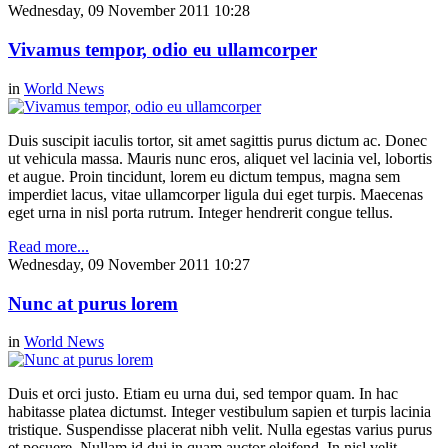
Wednesday, 09 November 2011 10:28
Vivamus tempor, odio eu ullamcorper
in
World News
Duis suscipit iaculis tortor, sit amet sagittis purus dictum ac. Donec
ut vehicula massa. Mauris nunc eros, aliquet vel lacinia vel, lobortis
et augue. Proin tincidunt, lorem eu dictum tempus, magna sem
imperdiet lacus, vitae ullamcorper ligula dui eget turpis. Maecenas
eget urna in nisl porta rutrum. Integer hendrerit congue tellus.
Read more...
Wednesday, 09 November 2011 10:27
Nunc at purus lorem
in
World News
Duis et orci justo. Etiam eu urna dui, sed tempor quam. In hac
habitasse platea dictumst. Integer vestibulum sapien et turpis lacinia
tristique. Suspendisse placerat nibh velit. Nulla egestas varius purus
et posuere. Nullam id dui in quam auctor eleifend. In nisl velit,