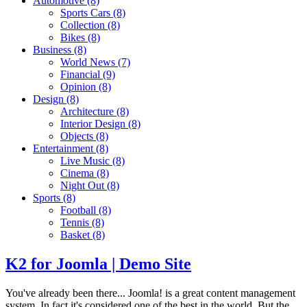
Automotive
(8)
Sports Cars
(8)
Collection
(8)
Bikes
(8)
Business
(8)
World News
(7)
Financial
(9)
Opinion
(8)
Design
(8)
Architecture
(8)
Interior Design
(8)
Objects
(8)
Entertainment
(8)
Live Music
(8)
Cinema
(8)
Night Out
(8)
Sports
(8)
Football
(8)
Tennis
(8)
Basket
(8)
K2 for Joomla | Demo Site
You've already been there... Joomla! is a great content management
system. In fact it's considered one of the best in the world. But the