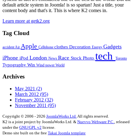
default article system in Joomla! is so spartan! Just a title, your
content body and that's it. This is where K2 comes in.
Learn more at getk2.org
Tag Cloud
Apple
Gadgets
clothes
Decoration
accident
Air
Cellphone
Energy
tech
iPhone
London
Race
iPod
Stock Photo
News
Toronto
Typography
Win
Wind power
World
Archives
May 2021
(2)
March 2012
(95)
February 2012
(32)
November 2011
(95)
Copyright © 2006 - 2026
JoomlaWorks Ltd.
All rights reserved.
K2 is a joint project by JoomlaWorks Ltd. &
Nuevvo Webware P.C.
, released
under the
GNU/GPL v2
license.
Demo site built on the free
Takai Joomla template