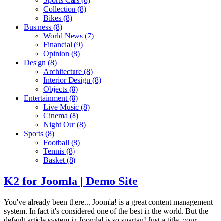
Sports Cars
(8)
Collection
(8)
Bikes
(8)
Business
(8)
World News
(7)
Financial
(9)
Opinion
(8)
Design
(8)
Architecture
(8)
Interior Design
(8)
Objects
(8)
Entertainment
(8)
Live Music
(8)
Cinema
(8)
Night Out
(8)
Sports
(8)
Football
(8)
Tennis
(8)
Basket
(8)
K2 for Joomla | Demo Site
You've already been there... Joomla! is a great content management
system. In fact it's considered one of the best in the world. But the
default article system in Joomla! is so spartan! Just a title, your