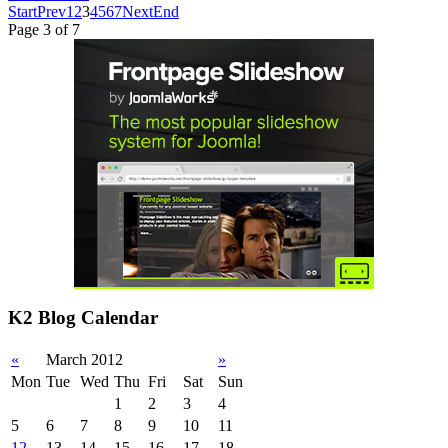
Start
Prev
1
2
3
4
5
6
7
Next
End
Page 3 of 7
K2 Blog Calendar
«
March 2012
»
Mon
Tue
Wed
Thu
Fri
Sat
Sun
1
2
3
4
5
6
7
8
9
10
11
12
13
14
15
16
17
18