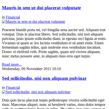
Mauris in sem ut dui placerat vulputate
in
Financial
Praesent blandit porta mi, vel fringilla urna auctor sed. Aliquam erat
volutpat. Duis in placerat libero. Sed sollicitudin, nisi non aliquam
pulvinar, justo ipsum sollicitudin diam, in egestas orci ligula at enim.
Vivamus ut quam ac leo lacinia vestibulum et sit amet enim. Etiam
fermentum sagittis tellus, quis molestie eros vestibulum tincidunt.
Donec et eleifend velit. Proin sagittis, quam sed viverra aliquam,
nunc metus posuere ante, in aliquam risus eros eget turpis.
Read more...
Wednesday, 09 November 2011 10:10
Sed sollicitudin, nisi non aliquam pulvinar
in
Financial
Duis quis lacus placerat turpis pellentesque viverra sollicitudin eget
risus. Maecenas aliquet, nunc ut hendrerit varius, risus dolor tempor
velit, in porttitor ligula ligula in tellus. Phasellus arcu ante, cursus at