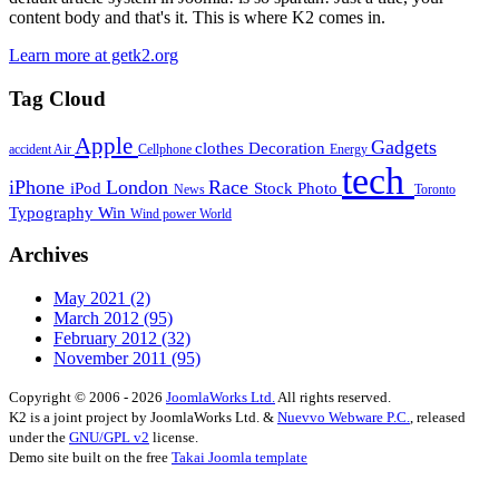
content body and that's it. This is where K2 comes in.
Learn more at getk2.org
Tag Cloud
Apple
Gadgets
clothes
Decoration
accident
Air
Cellphone
Energy
tech
iPhone
London
Race
iPod
Stock Photo
News
Toronto
Typography
Win
Wind power
World
Archives
May 2021
(2)
March 2012
(95)
February 2012
(32)
November 2011
(95)
Copyright © 2006 - 2026
JoomlaWorks Ltd.
All rights reserved.
K2 is a joint project by JoomlaWorks Ltd. &
Nuevvo Webware P.C.
, released
under the
GNU/GPL v2
license.
Demo site built on the free
Takai Joomla template