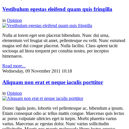
Vestibulum egestas eleifend quam quis fringilla
in
Opinion
Nulla at lorem eget sem placerat bibendum. Nunc dui urna,
elementum vel feugiat sit amet, pellentesque eu velit. Nunc euismod
magna sed dui congue placerat. Nulla facilisi. Class aptent taciti
sociosqu ad litora torquent per conubia nostra, per inceptos
himenaeos.
Read more...
Wednesday, 09 November 2011 10:18
Aliquam non erat et neque iaculis porttitor
in
Opinion
Donec ligula justo, lobortis vel pellentesque ac, bibendum a ipsum.
Etiam consequat odio ac tellus mattis congue. Maecenas quis lectus
ac purus vulputate ultricies eget in turpis. Morbi pharetra varius
varius. Maecenas ac egestas dolor. Nunc varius sollicitudin
sollicitudin. Mauris nec mauris malesuada libero luctus egestas.