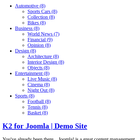
Automotive
(8)
Sports Cars
(8)
Collection
(8)
Bikes
(8)
Business
(8)
World News
(7)
Financial
(9)
Opinion
(8)
Design
(8)
Architecture
(8)
Interior Design
(8)
Objects
(8)
Entertainment
(8)
Live Music
(8)
Cinema
(8)
Night Out
(8)
Sports
(8)
Football
(8)
Tennis
(8)
Basket
(8)
K2 for Joomla | Demo Site
You've already been there... Joomla! is a great content management