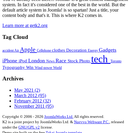
system. In fact it's considered one of the best in the world. But the
default article system in Joomla! is so spartan! Just a title, your
content body and that's it. This is where K2 comes in.
Learn more at getk2.org
Tag Cloud
Apple
Gadgets
clothes
Decoration
accident
Air
Cellphone
Energy
tech
iPhone
London
Race
iPod
Stock Photo
News
Toronto
Typography
Win
Wind power
World
Archives
May 2021
(2)
March 2012
(95)
February 2012
(32)
November 2011
(95)
Copyright © 2006 - 2026
JoomlaWorks Ltd.
All rights reserved.
K2 is a joint project by JoomlaWorks Ltd. &
Nuevvo Webware P.C.
, released
under the
GNU/GPL v2
license.
Demo site built on the free
Takai Joomla template