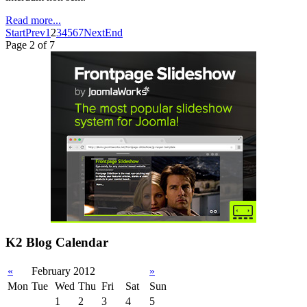
Read more...
Start
Prev
1
2
3
4
5
6
7
Next
End
Page 2 of 7
K2 Blog Calendar
«
February 2012
»
Mon
Tue
Wed
Thu
Fri
Sat
Sun
1
2
3
4
5