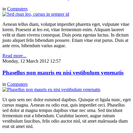
in
Computers
Aenean tellus diam, volutpat imperdiet pharetra eget, vulputate vitae
lorem. Praesent at leo est, vitae fermentum enim. Aliquam laoreet
velit ut diam viverra consequat. Duis porta egestas luctus. In dictum
justo aliquet felis bibendum posuere. Etiam vitae erat purus. Duis at
ante eros, bibendum varius augue.
Read more...
Monday, 12 March 2012 12:57
Phasellus non mauris eu nisi vestibulum venenatis
in
Computers
Ut quis sem nec dolor euismod dapibus. Quisque et ligula nunc, eget
cursus magna. Aenean eu odio erat, quis imperdiet orci. Phasellus
sed dolor at magna tempus dapibus vitae nec urna. Sed tincidunt
fermentum erat a bibendum. Curabitur laoreet, augue rutrum
vestibulum faucibus, felis odio auctor nisl, sit amet malesuada diam
erat sit amet nisl.