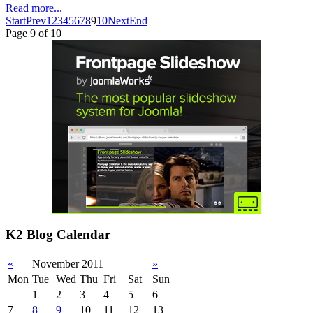
Read more...
Start
Prev
1
2
3
4
5
6
7
8
9
10
Next
End
Page 9 of 10
K2 Blog Calendar
«
November 2011
»
Mon
Tue
Wed
Thu
Fri
Sat
Sun
1
2
3
4
5
6
7
8
9
10
11
12
13