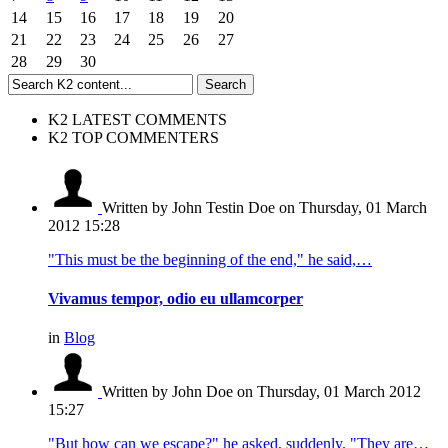
14
15
16
17
18
19
20
21
22
23
24
25
26
27
28
29
30
K2 LATEST COMMENTS
K2 TOP COMMENTERS
Written by John Testin Doe
on Thursday, 01 March
2012 15:28
"This must be the beginning of the end," he said,…
Vivamus tempor, odio eu ullamcorper
in
Blog
Written by John Doe
on Thursday, 01 March 2012
15:27
"But how can we escape?" he asked, suddenly. "They are…