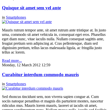
Quisque sit amet sem vel ante
in
Smartphones
Mauris rutrum tempor ante, sit amet rutrum ante tristique at. In justo
urna, commodo sit amet vehicula in, consequat eget eros. Phasellus
eget diam nunc, vitae iaculis nulla. Nullam consequat sagittis ante,
feugiat pretium sem adipiscing at. Cras pellentesque, diam sed
dignissim pretium, tellus lacus malesuada ligula, ac fringilla justo
tellus ac lorem.
Read more...
Monday, 12 March 2012 12:59
Curabitur interdum commodo mauris
in
Smartphones
Sed rhoncus tincidunt sem, non viverra sapien congue at. Cum
sociis natoque penatibus et magnis dis parturient montes, nascetur
ridiculus mus. Mauris lorem mauris, laoreet ut iaculis sit amet,
semper condimentum nunc. Nullam massa nulla, iaculis sed facilisis