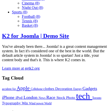
Cinema
(8)
Night Out
(8)
Sports
(8)
Football
(8)
Tennis
(8)
Basket
(8)
K2 for Joomla | Demo Site
You've already been there... Joomla! is a great content management
system. In fact it's considered one of the best in the world. But the
default article system in Joomla! is so spartan! Just a title, your
content body and that's it. This is where K2 comes in.
Learn more at getk2.org
Tag Cloud
Apple
Gadgets
clothes
Decoration
accident
Air
Cellphone
Energy
tech
iPhone
London
Race
iPod
Stock Photo
News
Toronto
Typography
Win
Wind power
World