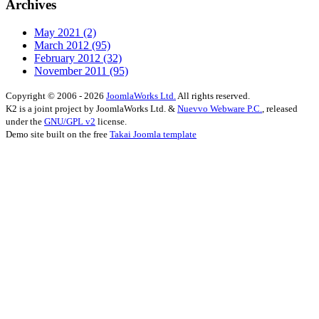
Archives
May 2021
(2)
March 2012
(95)
February 2012
(32)
November 2011
(95)
Copyright © 2006 - 2026
JoomlaWorks Ltd.
All rights reserved.
K2 is a joint project by JoomlaWorks Ltd. &
Nuevvo Webware P.C.
, released
under the
GNU/GPL v2
license.
Demo site built on the free
Takai Joomla template