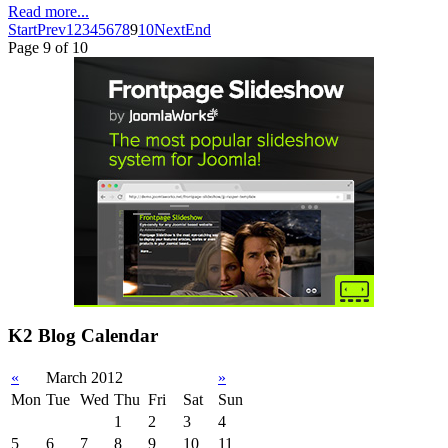
Read more...
Start
Prev
1
2
3
4
5
6
7
8
9
10
Next
End
Page 9 of 10
K2 Blog Calendar
«
March 2012
»
Mon
Tue
Wed
Thu
Fri
Sat
Sun
1
2
3
4
5
6
7
8
9
10
11