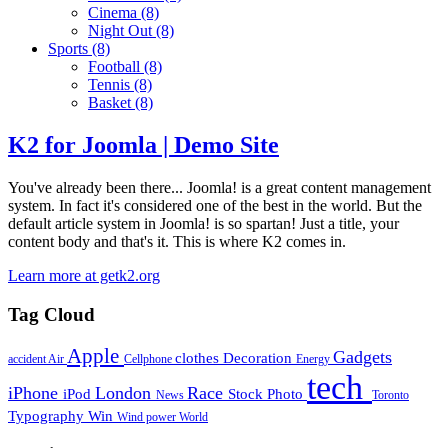
Cinema
(8)
Night Out
(8)
Sports
(8)
Football
(8)
Tennis
(8)
Basket
(8)
K2 for Joomla | Demo Site
You've already been there... Joomla! is a great content management
system. In fact it's considered one of the best in the world. But the
default article system in Joomla! is so spartan! Just a title, your
content body and that's it. This is where K2 comes in.
Learn more at getk2.org
Tag Cloud
Apple
Gadgets
clothes
Decoration
accident
Air
Cellphone
Energy
tech
iPhone
London
Race
iPod
Stock Photo
News
Toronto
Typography
Win
Wind power
World