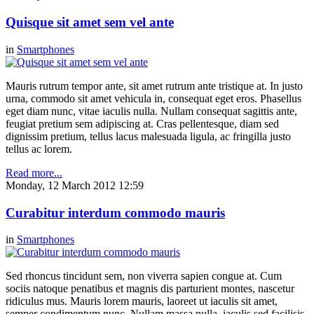
Quisque sit amet sem vel ante
in
Smartphones
Mauris rutrum tempor ante, sit amet rutrum ante tristique at. In justo
urna, commodo sit amet vehicula in, consequat eget eros. Phasellus
eget diam nunc, vitae iaculis nulla. Nullam consequat sagittis ante,
feugiat pretium sem adipiscing at. Cras pellentesque, diam sed
dignissim pretium, tellus lacus malesuada ligula, ac fringilla justo
tellus ac lorem.
Read more...
Monday, 12 March 2012 12:59
Curabitur interdum commodo mauris
in
Smartphones
Sed rhoncus tincidunt sem, non viverra sapien congue at. Cum
sociis natoque penatibus et magnis dis parturient montes, nascetur
ridiculus mus. Mauris lorem mauris, laoreet ut iaculis sit amet,
semper condimentum nunc. Nullam massa nulla, iaculis sed facilisis