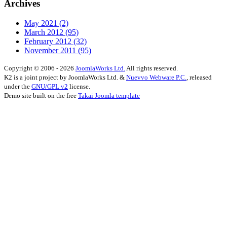
Archives
May 2021
(2)
March 2012
(95)
February 2012
(32)
November 2011
(95)
Copyright © 2006 - 2026
JoomlaWorks Ltd.
All rights reserved.
K2 is a joint project by JoomlaWorks Ltd. &
Nuevvo Webware P.C.
, released
under the
GNU/GPL v2
license.
Demo site built on the free
Takai Joomla template