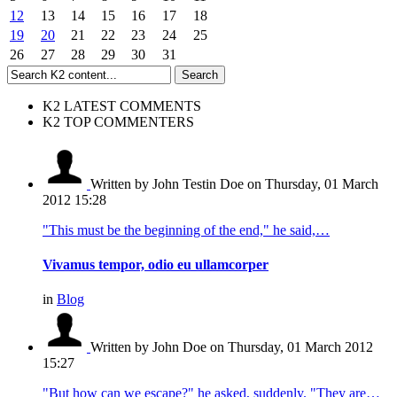
12
13
14
15
16
17
18
19
20
21
22
23
24
25
26
27
28
29
30
31
K2 LATEST COMMENTS
K2 TOP COMMENTERS
Written by John Testin Doe
on Thursday, 01 March
2012 15:28
"This must be the beginning of the end," he said,…
Vivamus tempor, odio eu ullamcorper
in
Blog
Written by John Doe
on Thursday, 01 March 2012
15:27
"But how can we escape?" he asked, suddenly. "They are…