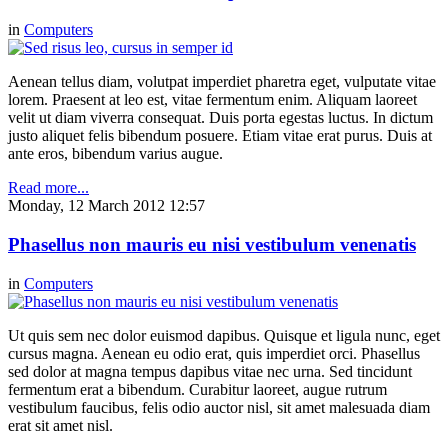
in
Computers
Aenean tellus diam, volutpat imperdiet pharetra eget, vulputate vitae
lorem. Praesent at leo est, vitae fermentum enim. Aliquam laoreet
velit ut diam viverra consequat. Duis porta egestas luctus. In dictum
justo aliquet felis bibendum posuere. Etiam vitae erat purus. Duis at
ante eros, bibendum varius augue.
Read more...
Monday, 12 March 2012 12:57
Phasellus non mauris eu nisi vestibulum venenatis
in
Computers
Ut quis sem nec dolor euismod dapibus. Quisque et ligula nunc, eget
cursus magna. Aenean eu odio erat, quis imperdiet orci. Phasellus
sed dolor at magna tempus dapibus vitae nec urna. Sed tincidunt
fermentum erat a bibendum. Curabitur laoreet, augue rutrum
vestibulum faucibus, felis odio auctor nisl, sit amet malesuada diam
erat sit amet nisl.