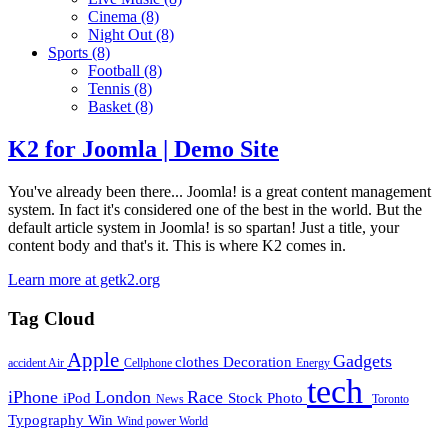
Cinema
(8)
Night Out
(8)
Sports
(8)
Football
(8)
Tennis
(8)
Basket
(8)
K2 for Joomla | Demo Site
You've already been there... Joomla! is a great content management
system. In fact it's considered one of the best in the world. But the
default article system in Joomla! is so spartan! Just a title, your
content body and that's it. This is where K2 comes in.
Learn more at getk2.org
Tag Cloud
Apple
Gadgets
clothes
Decoration
accident
Air
Cellphone
Energy
tech
iPhone
London
Race
iPod
Stock Photo
News
Toronto
Typography
Win
Wind power
World