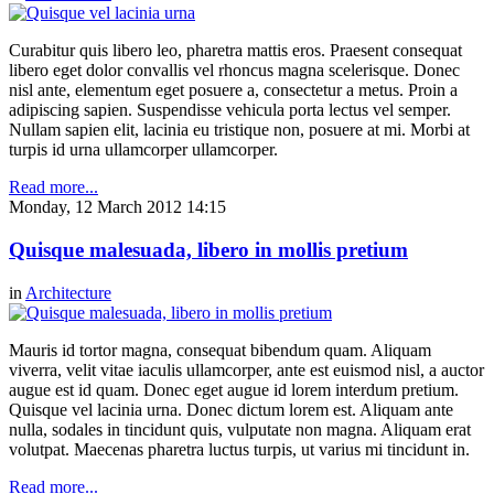
Curabitur quis libero leo, pharetra mattis eros. Praesent consequat
libero eget dolor convallis vel rhoncus magna scelerisque. Donec
nisl ante, elementum eget posuere a, consectetur a metus. Proin a
adipiscing sapien. Suspendisse vehicula porta lectus vel semper.
Nullam sapien elit, lacinia eu tristique non, posuere at mi. Morbi at
turpis id urna ullamcorper ullamcorper.
Read more...
Monday, 12 March 2012 14:15
Quisque malesuada, libero in mollis pretium
in
Architecture
Mauris id tortor magna, consequat bibendum quam. Aliquam
viverra, velit vitae iaculis ullamcorper, ante est euismod nisl, a auctor
augue est id quam. Donec eget augue id lorem interdum pretium.
Quisque vel lacinia urna. Donec dictum lorem est. Aliquam ante
nulla, sodales in tincidunt quis, vulputate non magna. Aliquam erat
volutpat. Maecenas pharetra luctus turpis, ut varius mi tincidunt in.
Read more...