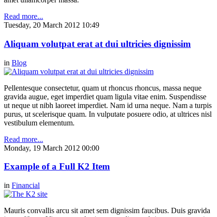
Read more...
Tuesday, 20 March 2012 10:49
Aliquam volutpat erat at dui ultricies dignissim
in
Blog
Pellentesque consectetur, quam ut rhoncus rhoncus, massa neque
gravida augue, eget imperdiet quam ligula vitae enim. Suspendisse
ut neque ut nibh laoreet imperdiet. Nam id urna neque. Nam a turpis
purus, ut scelerisque quam. In vulputate posuere odio, at ultrices nisl
vestibulum elementum.
Read more...
Monday, 19 March 2012 00:00
Example of a Full K2 Item
in
Financial
Mauris convallis arcu sit amet sem dignissim faucibus. Duis gravida