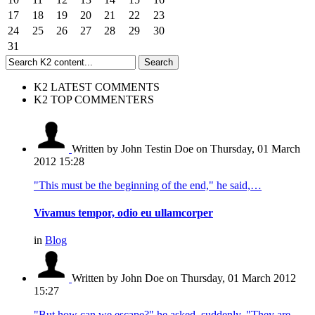
17
18
19
20
21
22
23
24
25
26
27
28
29
30
31
K2 LATEST COMMENTS
K2 TOP COMMENTERS
Written by John Testin Doe
on Thursday, 01 March
2012 15:28
"This must be the beginning of the end," he said,…
Vivamus tempor, odio eu ullamcorper
in
Blog
Written by John Doe
on Thursday, 01 March 2012
15:27
"But how can we escape?" he asked, suddenly. "They are…