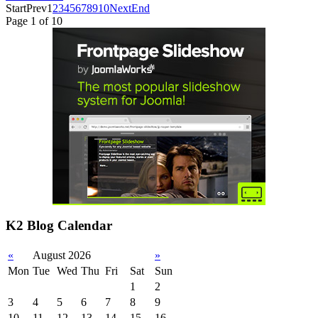
Start
Prev
1
2
3
4
5
6
7
8
9
10
Next
End
Page 1 of 10
K2 Blog Calendar
«
August 2026
»
Mon
Tue
Wed
Thu
Fri
Sat
Sun
1
2
3
4
5
6
7
8
9
10
11
12
13
14
15
16