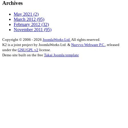
Archives
May 2021
(2)
March 2012
(95)
February 2012
(32)
November 2011
(95)
Copyright © 2006 - 2026
JoomlaWorks Ltd.
All rights reserved.
K2 is a joint project by JoomlaWorks Ltd. &
Nuevvo Webware P.C.
, released
under the
GNU/GPL v2
license.
Demo site built on the free
Takai Joomla template