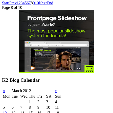
Start
Prev
1
2
3
4
5
6
7
8
9
10
Next
End
Page 8 of 10
K2 Blog Calendar
«
March 2012
»
Mon
Tue
Wed
Thu
Fri
Sat
Sun
1
2
3
4
5
6
7
8
9
10
11
12
13
14
15
16
17
18