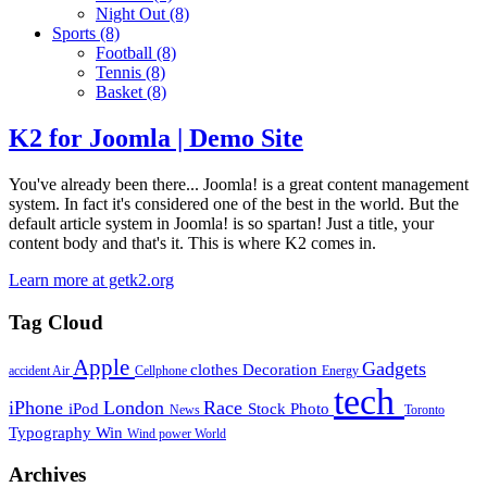
Night Out
(8)
Sports
(8)
Football
(8)
Tennis
(8)
Basket
(8)
K2 for Joomla | Demo Site
You've already been there... Joomla! is a great content management
system. In fact it's considered one of the best in the world. But the
default article system in Joomla! is so spartan! Just a title, your
content body and that's it. This is where K2 comes in.
Learn more at getk2.org
Tag Cloud
Apple
Gadgets
clothes
Decoration
accident
Air
Cellphone
Energy
tech
iPhone
London
Race
iPod
Stock Photo
News
Toronto
Typography
Win
Wind power
World
Archives