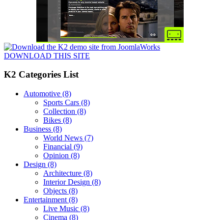
DOWNLOAD THIS SITE
K2 Categories List
Automotive
(8)
Sports Cars
(8)
Collection
(8)
Bikes
(8)
Business
(8)
World News
(7)
Financial
(9)
Opinion
(8)
Design
(8)
Architecture
(8)
Interior Design
(8)
Objects
(8)
Entertainment
(8)
Live Music
(8)
Cinema
(8)