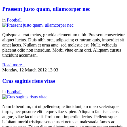
Praesent justo quam, ullamcorper nec
in
Football
Quisque at erat metus, gravida elementum nibh. Praesent consectetur
aliquet luctus. Duis nibh orci, adipiscing et rutrum quis, imperdiet sit
amet lacus. Nullam et urna ante, sed molestie est. Nulla vehicula
placerat odio non interdum. Morbi vitae enim orci. Aliquam cursus
tincidunt accumsan.
Read more...
Monday, 12 March 2012 13:03
Cras sagittis risus vitae
in
Football
Nam bibendum, mi ut pellentesque tincidunt, arcu leo scelerisque
turpis, nec posuere elit neque vitae sapien. Aliquam facilisis lacus
augue, vitae iaculis elit. Proin non imperdiet lectus. Pellentesque
habitant morbi tristique senectus et netus et malesuada fames ac
turpis egestas. Etiam dictum dictum augue, ac ornare massa suscipit