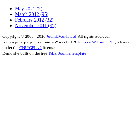
May 2021
(2)
March 2012
(95)
February 2012
(32)
November 2011
(95)
Copyright © 2006 - 2026
JoomlaWorks Ltd.
All rights reserved.
K2 is a joint project by JoomlaWorks Ltd. &
Nuevvo Webware P.C.
, released
under the
GNU/GPL v2
license.
Demo site built on the free
Takai Joomla template