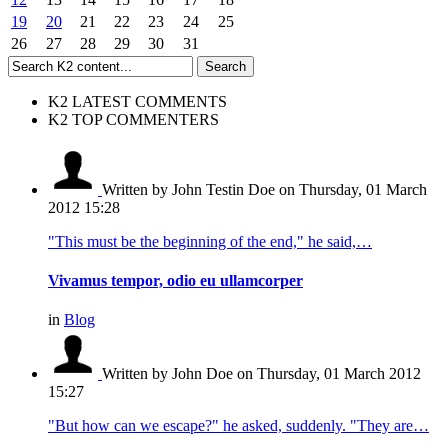
19
20
21
22
23
24
25
26
27
28
29
30
31
K2 LATEST COMMENTS
K2 TOP COMMENTERS
Written by John Testin Doe
on Thursday, 01 March
2012 15:28
"This must be the beginning of the end," he said,…
Vivamus tempor, odio eu ullamcorper
in
Blog
Written by John Doe
on Thursday, 01 March 2012
15:27
"But how can we escape?" he asked, suddenly. "They are…