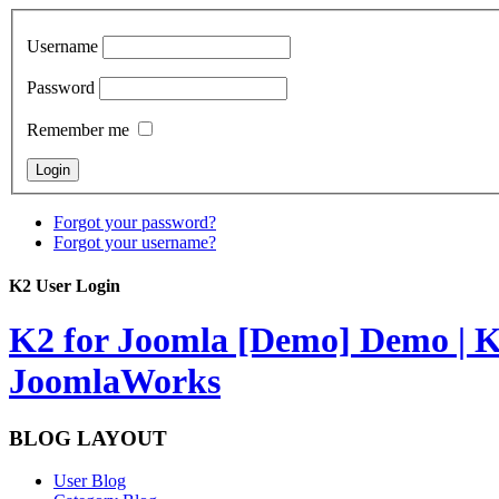
Username
Password
Remember me
Forgot your password?
Forgot your username?
K2 User Login
K2 for Joomla [Demo]
Demo | K
JoomlaWorks
BLOG LAYOUT
User Blog