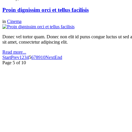
Proin dignissim orci et tellus facilisis
in
Cinema
Donec vel tortor quam. Donec non elit id purus congue luctus ut sed ant
sit amet, consectetur adipiscing elit.
Read more...
Start
Prev
1
2
3
4
5
6
7
8
9
10
Next
End
Page 5 of 10