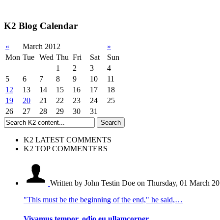
K2 Blog Calendar
«
March 2012
»
Mon
Tue
Wed
Thu
Fri
Sat
Sun
1
2
3
4
5
6
7
8
9
10
11
12
13
14
15
16
17
18
19
20
21
22
23
24
25
26
27
28
29
30
31
K2 LATEST COMMENTS
K2 TOP COMMENTERS
Written by John Testin Doe
on Thursday, 01 March 20
"This must be the beginning of the end," he said,…
Vivamus tempor, odio eu ullamcorper