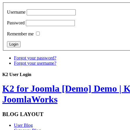
Username
Password
Remember me
Forgot your password?
Forgot your username?
K2 User Login
K2 for Joomla [Demo]
Demo | K
JoomlaWorks
BLOG LAYOUT
User Blog