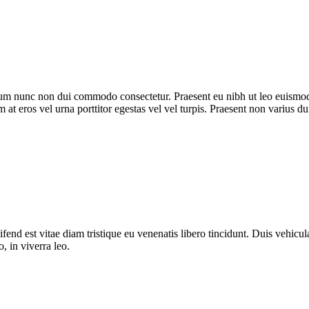
trum nunc non dui commodo consectetur. Praesent eu nibh ut leo euismod
m at eros vel urna porttitor egestas vel vel turpis. Praesent non varius du
fend est vitae diam tristique eu venenatis libero tincidunt. Duis vehicula
o, in viverra leo.