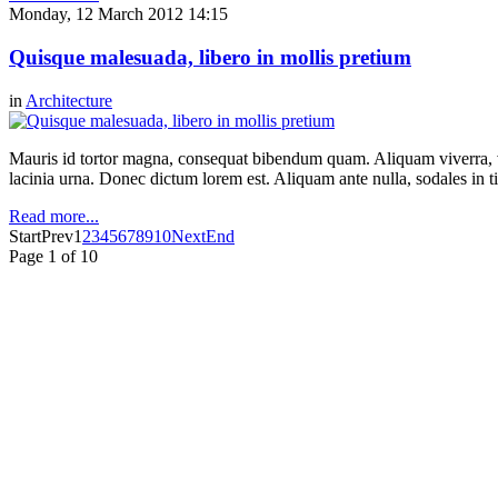
Monday, 12 March 2012 14:15
Quisque malesuada, libero in mollis pretium
in
Architecture
Mauris id tortor magna, consequat bibendum quam. Aliquam viverra, ve
lacinia urna. Donec dictum lorem est. Aliquam ante nulla, sodales in t
Read more...
Start
Prev
1
2
3
4
5
6
7
8
9
10
Next
End
Page 1 of 10