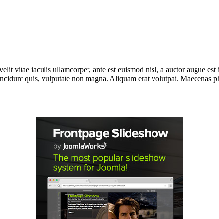
lit vitae iaculis ullamcorper, ante est euismod nisl, a auctor augue e
incidunt quis, vulputate non magna. Aliquam erat volutpat. Maecenas phar