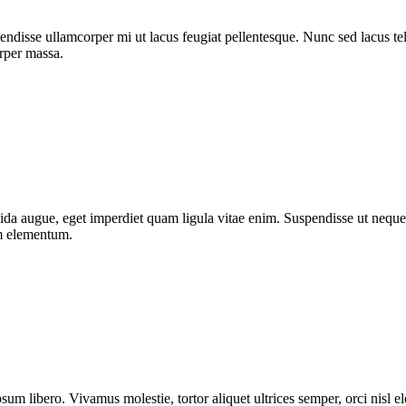
ndisse ullamcorper mi ut lacus feugiat pellentesque. Nunc sed lacus tell
orper massa.
da augue, eget imperdiet quam ligula vitae enim. Suspendisse ut neque 
um elementum.
sum libero. Vivamus molestie, tortor aliquet ultrices semper, orci nisl 