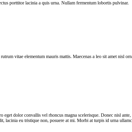
ectus porttitor lacinia a quis urna. Nullam fermentum lobortis pulvinar.
a rutrum vitae elementum mauris mattis. Maecenas a leo sit amet nisl o
bero eget dolor convallis vel rhoncus magna scelerisque. Donec nisl ante
t, lacinia eu tristique non, posuere at mi. Morbi at turpis id urna ullam