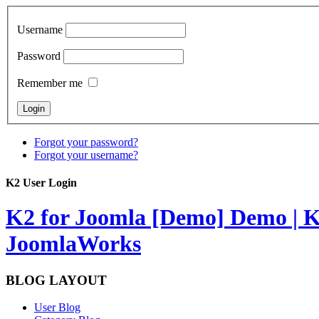
Username
Password
Remember me
Forgot your password?
Forgot your username?
K2 User Login
K2 for Joomla [Demo]
Demo | K
JoomlaWorks
BLOG LAYOUT
User Blog