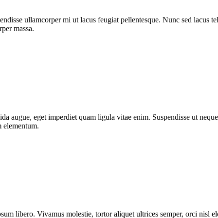
ndisse ullamcorper mi ut lacus feugiat pellentesque. Nunc sed lacus tell
orper massa.
da augue, eget imperdiet quam ligula vitae enim. Suspendisse ut neque 
um elementum.
sum libero. Vivamus molestie, tortor aliquet ultrices semper, orci nisl 