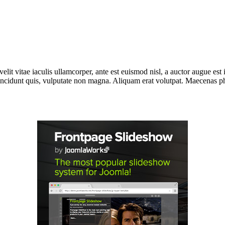
lit vitae iaculis ullamcorper, ante est euismod nisl, a auctor augue e
incidunt quis, vulputate non magna. Aliquam erat volutpat. Maecenas phar