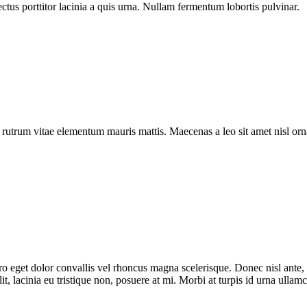
ectus porttitor lacinia a quis urna. Nullam fermentum lobortis pulvinar.
a rutrum vitae elementum mauris mattis. Maecenas a leo sit amet nisl o
bero eget dolor convallis vel rhoncus magna scelerisque. Donec nisl ante
t, lacinia eu tristique non, posuere at mi. Morbi at turpis id urna ullam