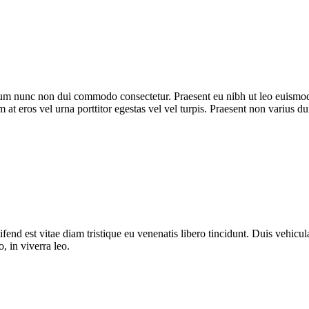
trum nunc non dui commodo consectetur. Praesent eu nibh ut leo euismod
m at eros vel urna porttitor egestas vel vel turpis. Praesent non varius du
fend est vitae diam tristique eu venenatis libero tincidunt. Duis vehicula
o, in viverra leo.