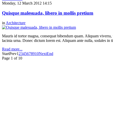
Monday, 12 March 2012 14:15
Quisque malesuada, libero in mollis pretium
in
Architecture
Mauris id tortor magna, consequat bibendum quam. Aliquam viverra, ve
lacinia urna. Donec dictum lorem est. Aliquam ante nulla, sodales in t
Read more...
Start
Prev
1
2
3
4
5
6
7
8
9
10
Next
End
Page 1 of 10