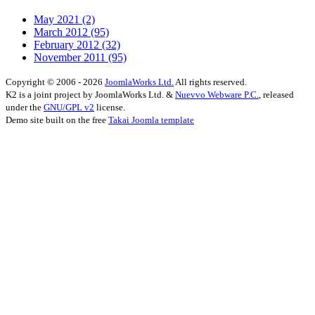
May 2021
(2)
March 2012
(95)
February 2012
(32)
November 2011
(95)
Copyright © 2006 - 2026
JoomlaWorks Ltd.
All rights reserved.
K2 is a joint project by JoomlaWorks Ltd. &
Nuevvo Webware P.C.
, released
under the
GNU/GPL v2
license.
Demo site built on the free
Takai Joomla template