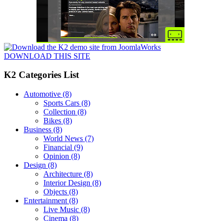
DOWNLOAD THIS SITE
K2 Categories List
Automotive
(8)
Sports Cars
(8)
Collection
(8)
Bikes
(8)
Business
(8)
World News
(7)
Financial
(9)
Opinion
(8)
Design
(8)
Architecture
(8)
Interior Design
(8)
Objects
(8)
Entertainment
(8)
Live Music
(8)
Cinema
(8)