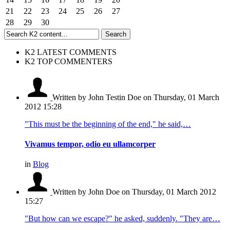
21
22
23
24
25
26
27
28
29
30
K2 LATEST COMMENTS
K2 TOP COMMENTERS
Written by John Testin Doe
on Thursday, 01 March
2012 15:28
"This must be the beginning of the end," he said,…
Vivamus tempor, odio eu ullamcorper
in
Blog
Written by John Doe
on Thursday, 01 March 2012
15:27
"But how can we escape?" he asked, suddenly. "They are…