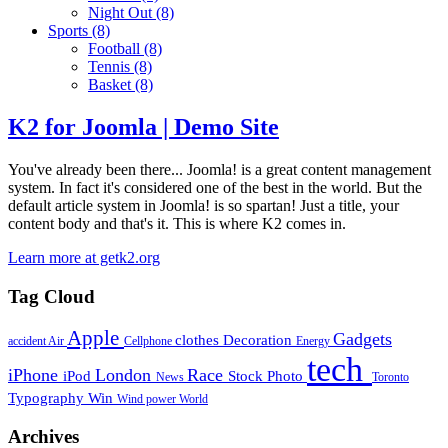
Night Out
(8)
Sports
(8)
Football
(8)
Tennis
(8)
Basket
(8)
K2 for Joomla | Demo Site
You've already been there... Joomla! is a great content management
system. In fact it's considered one of the best in the world. But the
default article system in Joomla! is so spartan! Just a title, your
content body and that's it. This is where K2 comes in.
Learn more at getk2.org
Tag Cloud
Apple
Gadgets
clothes
Decoration
accident
Air
Cellphone
Energy
tech
iPhone
London
Race
iPod
Stock Photo
News
Toronto
Typography
Win
Wind power
World
Archives