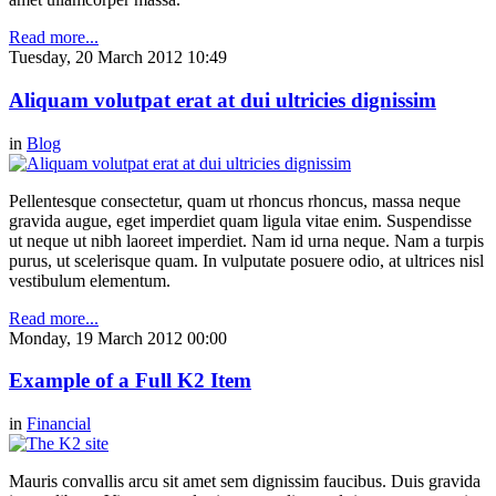
Read more...
Tuesday, 20 March 2012 10:49
Aliquam volutpat erat at dui ultricies dignissim
in
Blog
Pellentesque consectetur, quam ut rhoncus rhoncus, massa neque
gravida augue, eget imperdiet quam ligula vitae enim. Suspendisse
ut neque ut nibh laoreet imperdiet. Nam id urna neque. Nam a turpis
purus, ut scelerisque quam. In vulputate posuere odio, at ultrices nisl
vestibulum elementum.
Read more...
Monday, 19 March 2012 00:00
Example of a Full K2 Item
in
Financial
Mauris convallis arcu sit amet sem dignissim faucibus. Duis gravida