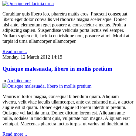
Curabitur quis libero leo, pharetra mattis eros. Praesent consequat
libero eget dolor convallis vel rhoncus magna scelerisque. Donec
nisl ante, elementum eget posuere a, consectetur a metus. Proin a
adipiscing sapien. Suspendisse vehicula porta lectus vel semper.
Nullam sapien elit, lacinia eu tristique non, posuere at mi. Morbi at
turpis id urna ullamcorper ullamcorper.
Read more...
Monday, 12 March 2012 14:15
Quisque malesuada, libero in mollis pretium
in
Architecture
Mauris id tortor magna, consequat bibendum quam. Aliquam
viverra, velit vitae iaculis ullamcorper, ante est euismod nisl, a auctor
augue est id quam. Donec eget augue id lorem interdum pretium.
Quisque vel lacinia urna. Donec dictum lorem est. Aliquam ante
nulla, sodales in tincidunt quis, vulputate non magna. Aliquam erat
volutpat. Maecenas pharetra luctus turpis, ut varius mi tincidunt in.
Read more...