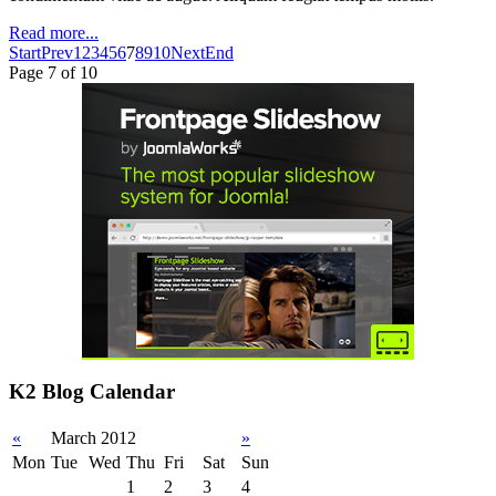
Read more...
Start
Prev
1
2
3
4
5
6
7
8
9
10
Next
End
Page 7 of 10
K2 Blog Calendar
«
March 2012
»
Mon
Tue
Wed
Thu
Fri
Sat
Sun
1
2
3
4