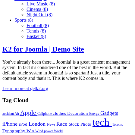
Live Music
(8)
Cinema
(8)
Night Out
(8)
Sports
(8)
Football
(8)
Tennis
(8)
Basket
(8)
K2 for Joomla | Demo Site
You've already been there... Joomla! is a great content management
system. In fact it's considered one of the best in the world. But the
default article system in Joomla! is so spartan! Just a title, your
content body and that's it. This is where K2 comes in.
Learn more at getk2.org
Tag Cloud
Apple
Gadgets
clothes
Decoration
accident
Air
Cellphone
Energy
tech
iPhone
London
Race
iPod
Stock Photo
News
Toronto
Typography
Win
Wind power
World