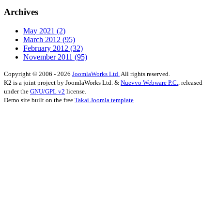
Archives
May 2021
(2)
March 2012
(95)
February 2012
(32)
November 2011
(95)
Copyright © 2006 - 2026
JoomlaWorks Ltd.
All rights reserved.
K2 is a joint project by JoomlaWorks Ltd. &
Nuevvo Webware P.C.
, released
under the
GNU/GPL v2
license.
Demo site built on the free
Takai Joomla template