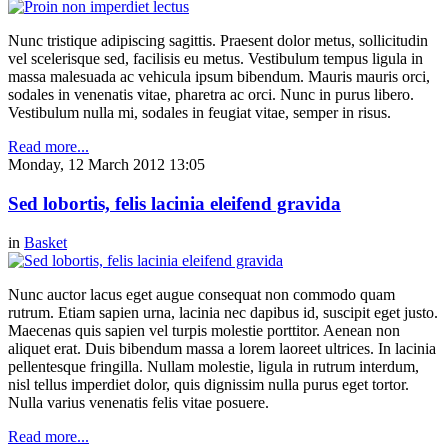
Nunc tristique adipiscing sagittis. Praesent dolor metus, sollicitudin
vel scelerisque sed, facilisis eu metus. Vestibulum tempus ligula in
massa malesuada ac vehicula ipsum bibendum. Mauris mauris orci,
sodales in venenatis vitae, pharetra ac orci. Nunc in purus libero.
Vestibulum nulla mi, sodales in feugiat vitae, semper in risus.
Read more...
Monday, 12 March 2012 13:05
Sed lobortis, felis lacinia eleifend gravida
in
Basket
Nunc auctor lacus eget augue consequat non commodo quam
rutrum. Etiam sapien urna, lacinia nec dapibus id, suscipit eget justo.
Maecenas quis sapien vel turpis molestie porttitor. Aenean non
aliquet erat. Duis bibendum massa a lorem laoreet ultrices. In lacinia
pellentesque fringilla. Nullam molestie, ligula in rutrum interdum,
nisl tellus imperdiet dolor, quis dignissim nulla purus eget tortor.
Nulla varius venenatis felis vitae posuere.
Read more...