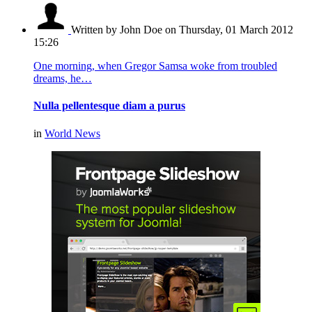
Written by John Doe
on Thursday, 01 March 2012
15:26
One morning, when Gregor Samsa woke from troubled
dreams, he…
Nulla pellentesque diam a purus
in
World News