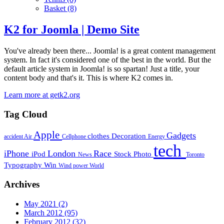
Basket
(8)
K2 for Joomla | Demo Site
You've already been there... Joomla! is a great content management
system. In fact it's considered one of the best in the world. But the
default article system in Joomla! is so spartan! Just a title, your
content body and that's it. This is where K2 comes in.
Learn more at getk2.org
Tag Cloud
Apple
Gadgets
clothes
Decoration
accident
Air
Cellphone
Energy
tech
iPhone
London
Race
iPod
Stock Photo
News
Toronto
Typography
Win
Wind power
World
Archives
May 2021
(2)
March 2012
(95)
February 2012
(32)