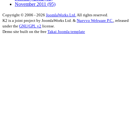
November 2011
(95)
Copyright © 2006 - 2026
JoomlaWorks Ltd.
All rights reserved.
K2 is a joint project by JoomlaWorks Ltd. &
Nuevvo Webware P.C.
, released
under the
GNU/GPL v2
license.
Demo site built on the free
Takai Joomla template