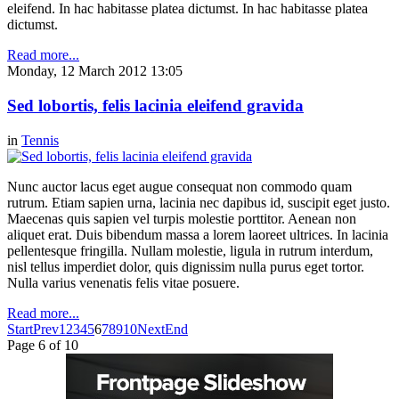
eleifend. In hac habitasse platea dictumst. In hac habitasse platea
dictumst.
Read more...
Monday, 12 March 2012 13:05
Sed lobortis, felis lacinia eleifend gravida
in
Tennis
Nunc auctor lacus eget augue consequat non commodo quam
rutrum. Etiam sapien urna, lacinia nec dapibus id, suscipit eget justo.
Maecenas quis sapien vel turpis molestie porttitor. Aenean non
aliquet erat. Duis bibendum massa a lorem laoreet ultrices. In lacinia
pellentesque fringilla. Nullam molestie, ligula in rutrum interdum,
nisl tellus imperdiet dolor, quis dignissim nulla purus eget tortor.
Nulla varius venenatis felis vitae posuere.
Read more...
Start
Prev
1
2
3
4
5
6
7
8
9
10
Next
End
Page 6 of 10