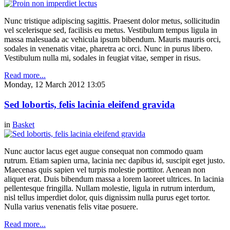
Nunc tristique adipiscing sagittis. Praesent dolor metus, sollicitudin
vel scelerisque sed, facilisis eu metus. Vestibulum tempus ligula in
massa malesuada ac vehicula ipsum bibendum. Mauris mauris orci,
sodales in venenatis vitae, pharetra ac orci. Nunc in purus libero.
Vestibulum nulla mi, sodales in feugiat vitae, semper in risus.
Read more...
Monday, 12 March 2012 13:05
Sed lobortis, felis lacinia eleifend gravida
in
Basket
Nunc auctor lacus eget augue consequat non commodo quam
rutrum. Etiam sapien urna, lacinia nec dapibus id, suscipit eget justo.
Maecenas quis sapien vel turpis molestie porttitor. Aenean non
aliquet erat. Duis bibendum massa a lorem laoreet ultrices. In lacinia
pellentesque fringilla. Nullam molestie, ligula in rutrum interdum,
nisl tellus imperdiet dolor, quis dignissim nulla purus eget tortor.
Nulla varius venenatis felis vitae posuere.
Read more...