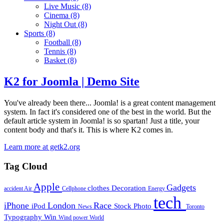
Live Music
(8)
Cinema
(8)
Night Out
(8)
Sports
(8)
Football
(8)
Tennis
(8)
Basket
(8)
K2 for Joomla | Demo Site
You've already been there... Joomla! is a great content management
system. In fact it's considered one of the best in the world. But the
default article system in Joomla! is so spartan! Just a title, your
content body and that's it. This is where K2 comes in.
Learn more at getk2.org
Tag Cloud
Apple
Gadgets
clothes
Decoration
accident
Air
Cellphone
Energy
tech
iPhone
London
Race
iPod
Stock Photo
News
Toronto
Typography
Win
Wind power
World