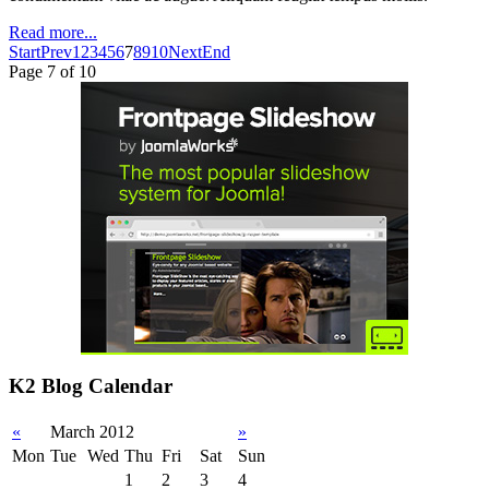
Read more...
Start
Prev
1
2
3
4
5
6
7
8
9
10
Next
End
Page 7 of 10
K2 Blog Calendar
«
March 2012
»
Mon
Tue
Wed
Thu
Fri
Sat
Sun
1
2
3
4