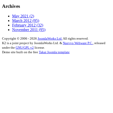
Archives
May 2021
(2)
March 2012
(95)
February 2012
(32)
November 2011
(95)
Copyright © 2006 - 2026
JoomlaWorks Ltd.
All rights reserved.
K2 is a joint project by JoomlaWorks Ltd. &
Nuevvo Webware P.C.
, released
under the
GNU/GPL v2
license.
Demo site built on the free
Takai Joomla template