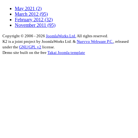
May 2021
(2)
March 2012
(95)
February 2012
(32)
November 2011
(95)
Copyright © 2006 - 2026
JoomlaWorks Ltd.
All rights reserved.
K2 is a joint project by JoomlaWorks Ltd. &
Nuevvo Webware P.C.
, released
under the
GNU/GPL v2
license.
Demo site built on the free
Takai Joomla template