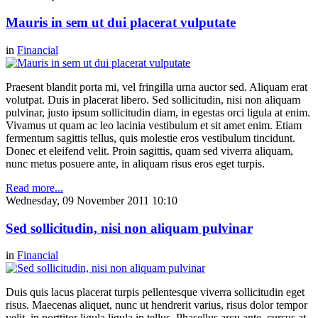
Mauris in sem ut dui placerat vulputate
in
Financial
Praesent blandit porta mi, vel fringilla urna auctor sed. Aliquam erat
volutpat. Duis in placerat libero. Sed sollicitudin, nisi non aliquam
pulvinar, justo ipsum sollicitudin diam, in egestas orci ligula at enim.
Vivamus ut quam ac leo lacinia vestibulum et sit amet enim. Etiam
fermentum sagittis tellus, quis molestie eros vestibulum tincidunt.
Donec et eleifend velit. Proin sagittis, quam sed viverra aliquam,
nunc metus posuere ante, in aliquam risus eros eget turpis.
Read more...
Wednesday, 09 November 2011 10:10
Sed sollicitudin, nisi non aliquam pulvinar
in
Financial
Duis quis lacus placerat turpis pellentesque viverra sollicitudin eget
risus. Maecenas aliquet, nunc ut hendrerit varius, risus dolor tempor
velit, in porttitor ligula ligula in tellus. Phasellus arcu ante, cursus at