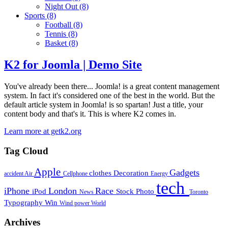
Night Out
(8)
Sports
(8)
Football
(8)
Tennis
(8)
Basket
(8)
K2 for Joomla | Demo Site
You've already been there... Joomla! is a great content management
system. In fact it's considered one of the best in the world. But the
default article system in Joomla! is so spartan! Just a title, your
content body and that's it. This is where K2 comes in.
Learn more at getk2.org
Tag Cloud
Apple
Gadgets
clothes
Decoration
accident
Air
Cellphone
Energy
tech
iPhone
London
Race
iPod
Stock Photo
News
Toronto
Typography
Win
Wind power
World
Archives