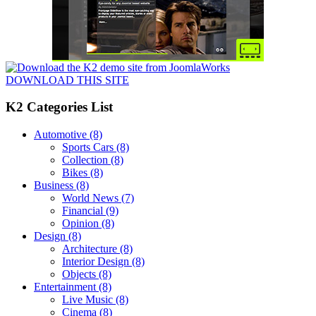
DOWNLOAD THIS SITE
K2 Categories List
Automotive
(8)
Sports Cars
(8)
Collection
(8)
Bikes
(8)
Business
(8)
World News
(7)
Financial
(9)
Opinion
(8)
Design
(8)
Architecture
(8)
Interior Design
(8)
Objects
(8)
Entertainment
(8)
Live Music
(8)
Cinema
(8)