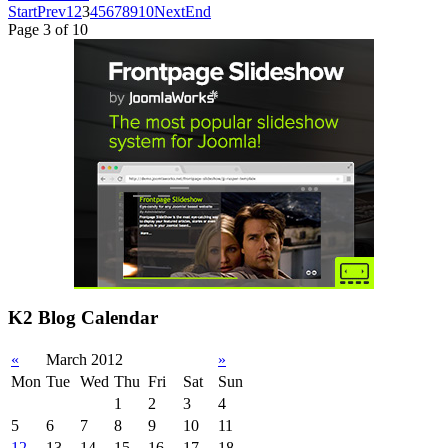
Start
Prev
1
2
3
4
5
6
7
8
9
10
Next
End
Page 3 of 10
K2 Blog Calendar
«
March 2012
»
Mon
Tue
Wed
Thu
Fri
Sat
Sun
1
2
3
4
5
6
7
8
9
10
11
12
13
14
15
16
17
18