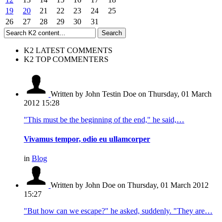
19
20
21
22
23
24
25
26
27
28
29
30
31
K2 LATEST COMMENTS
K2 TOP COMMENTERS
Written by John Testin Doe
on Thursday, 01 March
2012 15:28
"This must be the beginning of the end," he said,…
Vivamus tempor, odio eu ullamcorper
in
Blog
Written by John Doe
on Thursday, 01 March 2012
15:27
"But how can we escape?" he asked, suddenly. "They are…