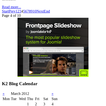
Read more...
Start
Prev
1
2
3
4
5
6
7
8
9
10
Next
End
Page 4 of 10
K2 Blog Calendar
«
March 2012
»
Mon
Tue
Wed
Thu
Fri
Sat
Sun
1
2
3
4