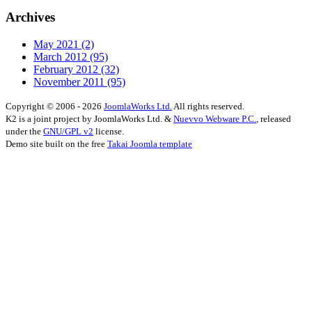
Archives
May 2021
(2)
March 2012
(95)
February 2012
(32)
November 2011
(95)
Copyright © 2006 - 2026
JoomlaWorks Ltd.
All rights reserved.
K2 is a joint project by JoomlaWorks Ltd. &
Nuevvo Webware P.C.
, released
under the
GNU/GPL v2
license.
Demo site built on the free
Takai Joomla template