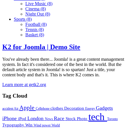
Live Music
(8)
Cinema
(8)
Night Out
(8)
Sports
(8)
Football
(8)
Tennis
(8)
Basket
(8)
K2 for Joomla | Demo Site
You've already been there... Joomla! is a great content management
system. In fact it's considered one of the best in the world. But the
default article system in Joomla! is so spartan! Just a title, your
content body and that's it. This is where K2 comes in.
Learn more at getk2.org
Tag Cloud
Apple
Gadgets
clothes
Decoration
accident
Air
Cellphone
Energy
tech
iPhone
London
Race
iPod
Stock Photo
News
Toronto
Typography
Win
Wind power
World