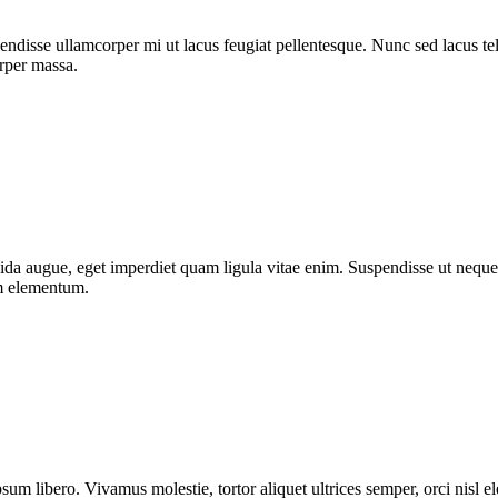
ndisse ullamcorper mi ut lacus feugiat pellentesque. Nunc sed lacus tell
orper massa.
da augue, eget imperdiet quam ligula vitae enim. Suspendisse ut neque 
um elementum.
sum libero. Vivamus molestie, tortor aliquet ultrices semper, orci nisl 