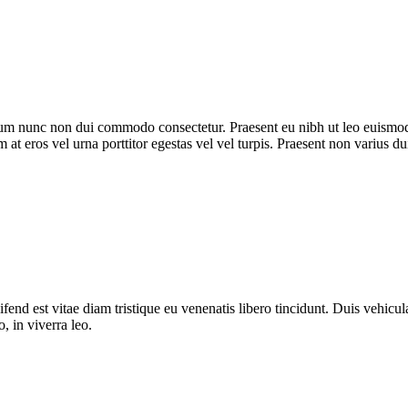
trum nunc non dui commodo consectetur. Praesent eu nibh ut leo euismod
m at eros vel urna porttitor egestas vel vel turpis. Praesent non varius du
fend est vitae diam tristique eu venenatis libero tincidunt. Duis vehicula
o, in viverra leo.