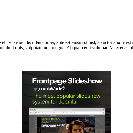
lit vitae iaculis ullamcorper, ante est euismod nisl, a auctor augue e
incidunt quis, vulputate non magna. Aliquam erat volutpat. Maecenas phar