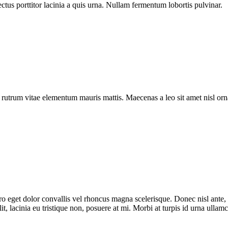
ectus porttitor lacinia a quis urna. Nullam fermentum lobortis pulvinar.
a rutrum vitae elementum mauris mattis. Maecenas a leo sit amet nisl o
bero eget dolor convallis vel rhoncus magna scelerisque. Donec nisl ante
t, lacinia eu tristique non, posuere at mi. Morbi at turpis id urna ullam