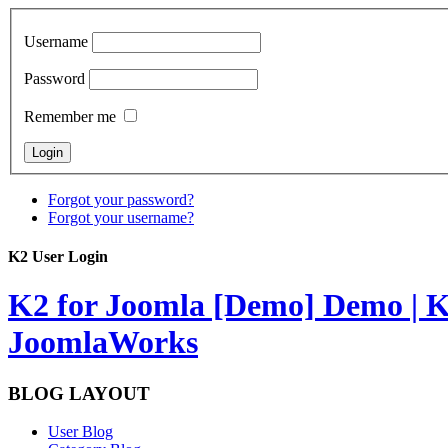
Username
Password
Remember me
Forgot your password?
Forgot your username?
K2 User Login
K2 for Joomla [Demo]
Demo | K
JoomlaWorks
BLOG LAYOUT
User Blog