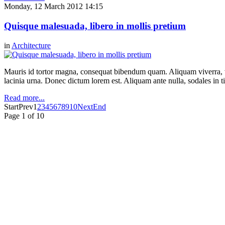
Monday, 12 March 2012 14:15
Quisque malesuada, libero in mollis pretium
in
Architecture
Mauris id tortor magna, consequat bibendum quam. Aliquam viverra, ve
lacinia urna. Donec dictum lorem est. Aliquam ante nulla, sodales in t
Read more...
Start
Prev
1
2
3
4
5
6
7
8
9
10
Next
End
Page 1 of 10