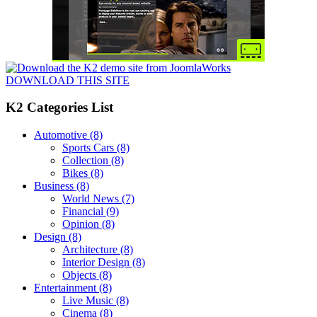
DOWNLOAD THIS SITE
K2 Categories List
Automotive
(8)
Sports Cars
(8)
Collection
(8)
Bikes
(8)
Business
(8)
World News
(7)
Financial
(9)
Opinion
(8)
Design
(8)
Architecture
(8)
Interior Design
(8)
Objects
(8)
Entertainment
(8)
Live Music
(8)
Cinema
(8)