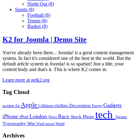
Night Out
(8)
Sports
(8)
Football
(8)
Tennis
(8)
Basket
(8)
K2 for Joomla | Demo Site
You've already been there... Joomla! is a great content management
system. In fact it's considered one of the best in the world. But the
default article system in Joomla! is so spartan! Just a title, your
content body and that's it. This is where K2 comes in.
Learn more at getk2.org
Tag Cloud
Apple
Gadgets
clothes
Decoration
accident
Air
Cellphone
Energy
tech
iPhone
London
Race
iPod
Stock Photo
News
Toronto
Typography
Win
Wind power
World
Archives