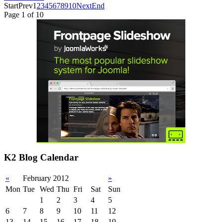
Start
Prev
1
2
3
4
5
6
7
8
9
10
Next
End
Page 1 of 10
K2 Blog Calendar
«
February 2012
»
Mon
Tue
Wed
Thu
Fri
Sat
Sun
1
2
3
4
5
6
7
8
9
10
11
12
13
14
15
16
17
18
19