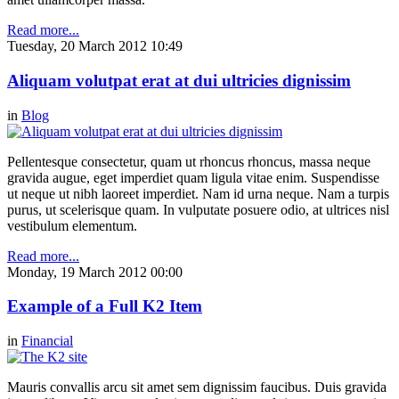
Read more...
Tuesday, 20 March 2012 10:49
Aliquam volutpat erat at dui ultricies dignissim
in
Blog
Pellentesque consectetur, quam ut rhoncus rhoncus, massa neque
gravida augue, eget imperdiet quam ligula vitae enim. Suspendisse
ut neque ut nibh laoreet imperdiet. Nam id urna neque. Nam a turpis
purus, ut scelerisque quam. In vulputate posuere odio, at ultrices nisl
vestibulum elementum.
Read more...
Monday, 19 March 2012 00:00
Example of a Full K2 Item
in
Financial
Mauris convallis arcu sit amet sem dignissim faucibus. Duis gravida