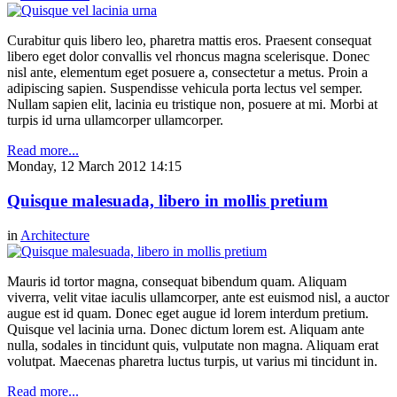
Curabitur quis libero leo, pharetra mattis eros. Praesent consequat
libero eget dolor convallis vel rhoncus magna scelerisque. Donec
nisl ante, elementum eget posuere a, consectetur a metus. Proin a
adipiscing sapien. Suspendisse vehicula porta lectus vel semper.
Nullam sapien elit, lacinia eu tristique non, posuere at mi. Morbi at
turpis id urna ullamcorper ullamcorper.
Read more...
Monday, 12 March 2012 14:15
Quisque malesuada, libero in mollis pretium
in
Architecture
Mauris id tortor magna, consequat bibendum quam. Aliquam
viverra, velit vitae iaculis ullamcorper, ante est euismod nisl, a auctor
augue est id quam. Donec eget augue id lorem interdum pretium.
Quisque vel lacinia urna. Donec dictum lorem est. Aliquam ante
nulla, sodales in tincidunt quis, vulputate non magna. Aliquam erat
volutpat. Maecenas pharetra luctus turpis, ut varius mi tincidunt in.
Read more...