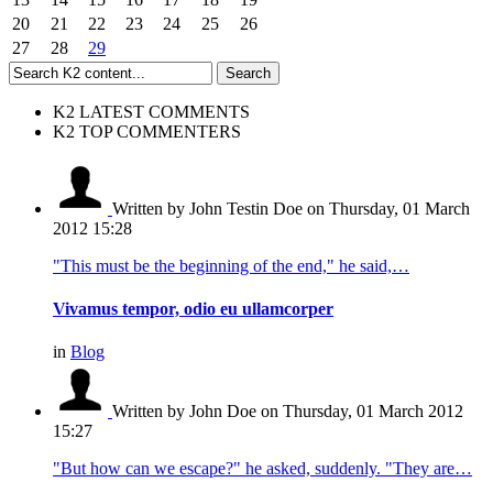
20
21
22
23
24
25
26
27
28
29
K2 LATEST COMMENTS
K2 TOP COMMENTERS
Written by John Testin Doe
on Thursday, 01 March
2012 15:28
"This must be the beginning of the end," he said,…
Vivamus tempor, odio eu ullamcorper
in
Blog
Written by John Doe
on Thursday, 01 March 2012
15:27
"But how can we escape?" he asked, suddenly. "They are…