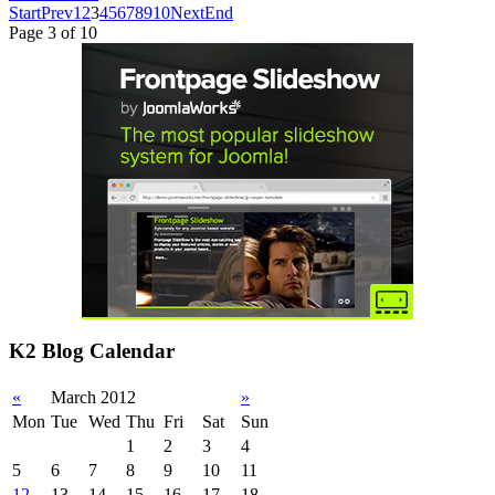
Start
Prev
1
2
3
4
5
6
7
8
9
10
Next
End
Page 3 of 10
K2 Blog Calendar
«
March 2012
»
Mon
Tue
Wed
Thu
Fri
Sat
Sun
1
2
3
4
5
6
7
8
9
10
11
12
13
14
15
16
17
18