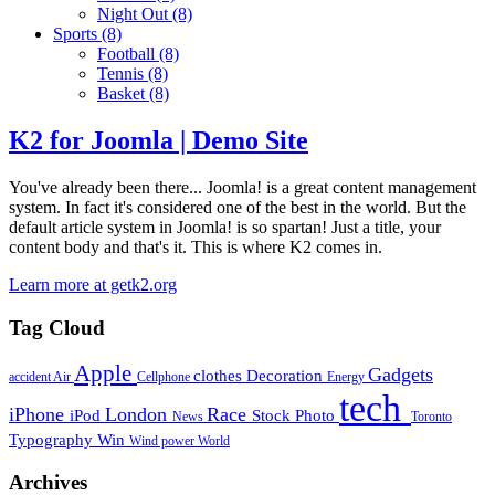
Night Out
(8)
Sports
(8)
Football
(8)
Tennis
(8)
Basket
(8)
K2 for Joomla | Demo Site
You've already been there... Joomla! is a great content management
system. In fact it's considered one of the best in the world. But the
default article system in Joomla! is so spartan! Just a title, your
content body and that's it. This is where K2 comes in.
Learn more at getk2.org
Tag Cloud
Apple
Gadgets
clothes
Decoration
accident
Air
Cellphone
Energy
tech
iPhone
London
Race
iPod
Stock Photo
News
Toronto
Typography
Win
Wind power
World
Archives