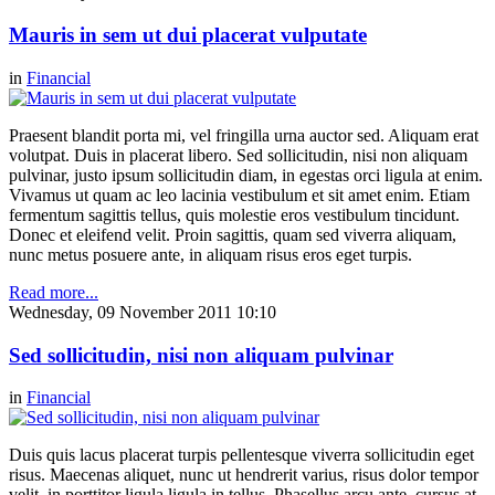
Mauris in sem ut dui placerat vulputate
in
Financial
Praesent blandit porta mi, vel fringilla urna auctor sed. Aliquam erat
volutpat. Duis in placerat libero. Sed sollicitudin, nisi non aliquam
pulvinar, justo ipsum sollicitudin diam, in egestas orci ligula at enim.
Vivamus ut quam ac leo lacinia vestibulum et sit amet enim. Etiam
fermentum sagittis tellus, quis molestie eros vestibulum tincidunt.
Donec et eleifend velit. Proin sagittis, quam sed viverra aliquam,
nunc metus posuere ante, in aliquam risus eros eget turpis.
Read more...
Wednesday, 09 November 2011 10:10
Sed sollicitudin, nisi non aliquam pulvinar
in
Financial
Duis quis lacus placerat turpis pellentesque viverra sollicitudin eget
risus. Maecenas aliquet, nunc ut hendrerit varius, risus dolor tempor
velit, in porttitor ligula ligula in tellus. Phasellus arcu ante, cursus at