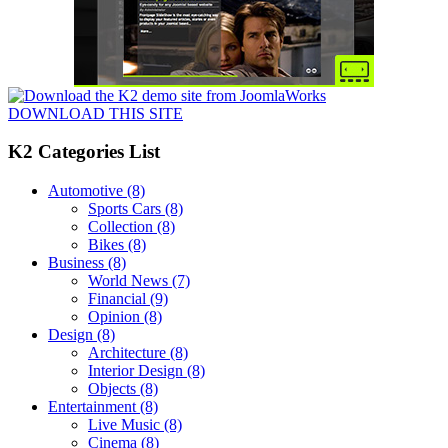
DOWNLOAD THIS SITE
K2 Categories List
Automotive
(8)
Sports Cars
(8)
Collection
(8)
Bikes
(8)
Business
(8)
World News
(7)
Financial
(9)
Opinion
(8)
Design
(8)
Architecture
(8)
Interior Design
(8)
Objects
(8)
Entertainment
(8)
Live Music
(8)
Cinema
(8)