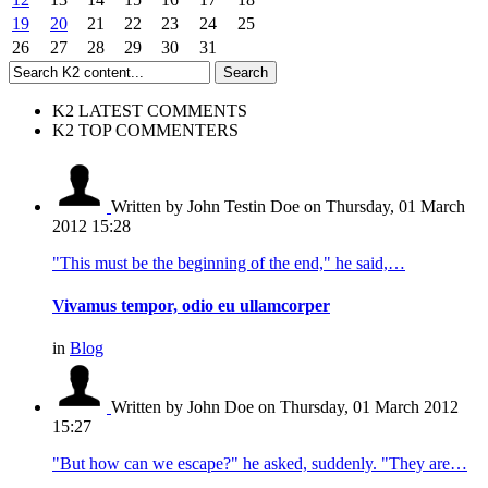
19
20
21
22
23
24
25
26
27
28
29
30
31
K2 LATEST COMMENTS
K2 TOP COMMENTERS
Written by John Testin Doe
on Thursday, 01 March
2012 15:28
"This must be the beginning of the end," he said,…
Vivamus tempor, odio eu ullamcorper
in
Blog
Written by John Doe
on Thursday, 01 March 2012
15:27
"But how can we escape?" he asked, suddenly. "They are…