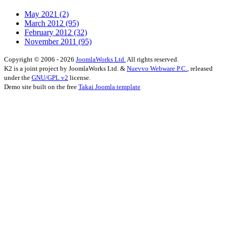
May 2021
(2)
March 2012
(95)
February 2012
(32)
November 2011
(95)
Copyright © 2006 - 2026
JoomlaWorks Ltd.
All rights reserved.
K2 is a joint project by JoomlaWorks Ltd. &
Nuevvo Webware P.C.
, released
under the
GNU/GPL v2
license.
Demo site built on the free
Takai Joomla template