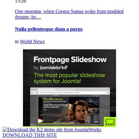
15:26
One morning, when Gregor Samsa woke from troubled
dreams, he…
Nulla pellentesque diam a purus
in
World News
DOWNLOAD THIS SITE