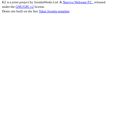
K2 is a joint project by JoomlaWorks Ltd. &
Nuevvo Webware P.C.
, released
under the
GNU/GPL v2
license.
Demo site built on the free
Takai Joomla template