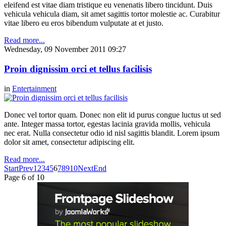
eleifend est vitae diam tristique eu venenatis libero tincidunt. Duis
vehicula vehicula diam, sit amet sagittis tortor molestie ac. Curabitur
vitae libero eu eros bibendum vulputate at et justo.
Read more...
Wednesday, 09 November 2011 09:27
Proin dignissim orci et tellus facilisis
in
Entertainment
Donec vel tortor quam. Donec non elit id purus congue luctus ut sed
ante. Integer massa tortor, egestas lacinia gravida mollis, vehicula
nec erat. Nulla consectetur odio id nisl sagittis blandit. Lorem ipsum
dolor sit amet, consectetur adipiscing elit.
Read more...
Start
Prev
1
2
3
4
5
6
7
8
9
10
Next
End
Page 6 of 10