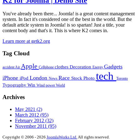
K2 for Joomla | Demo Site
You've already been there... Joomla! is a great content management
system. In fact it's considered one of the best in the world. But the
default article system in Joomla! is so spartan! Just a title, your
content body and that's it. This is where K2 comes in.
Learn more at getk2.org
Tag Cloud
Apple
Gadgets
clothes
Decoration
accident
Air
Cellphone
Energy
tech
iPhone
London
Race
iPod
Stock Photo
News
Toronto
Typography
Win
Wind power
World
Archives
May 2021
(2)
March 2012
(95)
February 2012
(32)
November 2011
(95)
Copyright © 2006 - 2026
JoomlaWorks Ltd.
All rights reserved.