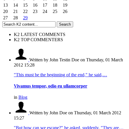
13
14
15
16
17
18
19
20
21
22
23
24
25
26
27
28
29
K2 LATEST COMMENTS
K2 TOP COMMENTERS
Written by John Testin Doe
on Thursday, 01 March
2012 15:28
"This must be the beginning of the end," he said,…
Vivamus tempor, odio eu ullamcorper
in
Blog
Written by John Doe
on Thursday, 01 March 2012
15:27
"But how can we escape?" he asked, suddenly. "They are…