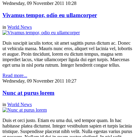
Wednesday, 09 November 2011 10:28
Vivamus tempor, odio eu ullamcorper
in
World News
Duis suscipit iaculis tortor, sit amet sagittis purus dictum ac. Donec
ut vehicula massa. Mauris nunc eros, aliquet vel lacinia vel, lobortis
et augue. Proin tincidunt, lorem eu dictum tempus, magna sem
imperdiet lacus, vitae ullamcorper ligula dui eget turpis. Maecenas
eget urna in nisl porta rutrum. Integer hendrerit congue tellus.
Read more...
Wednesday, 09 November 2011 10:27
Nunc at purus lorem
in
World News
Duis et orci justo. Etiam eu urna dui, sed tempor quam. In hac
habitasse platea dictumst. Integer vestibulum sapien et turpis lacinia
tristique. Suspendisse placerat nibh velit. Nulla egestas varius purus
et posuere. Nullam id dui in quam auctor eleifend. In nisl velit,