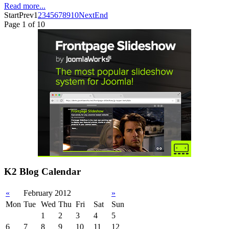
Read more...
Start
Prev
1
2
3
4
5
6
7
8
9
10
Next
End
Page 1 of 10
K2 Blog Calendar
«
February 2012
»
Mon
Tue
Wed
Thu
Fri
Sat
Sun
1
2
3
4
5
6
7
8
9
10
11
12