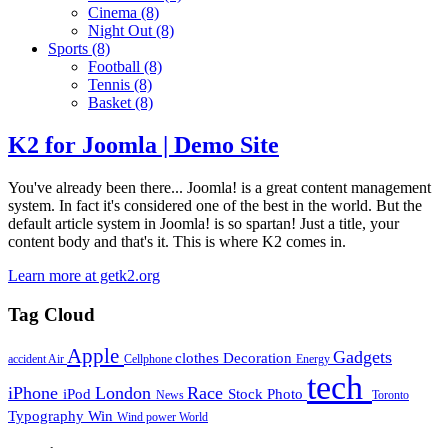
Cinema
(8)
Night Out
(8)
Sports
(8)
Football
(8)
Tennis
(8)
Basket
(8)
K2 for Joomla | Demo Site
You've already been there... Joomla! is a great content management
system. In fact it's considered one of the best in the world. But the
default article system in Joomla! is so spartan! Just a title, your
content body and that's it. This is where K2 comes in.
Learn more at getk2.org
Tag Cloud
Apple
Gadgets
clothes
Decoration
accident
Air
Cellphone
Energy
tech
iPhone
London
Race
iPod
Stock Photo
News
Toronto
Typography
Win
Wind power
World