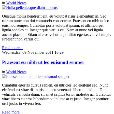
in
World News
Quisque mollis hendrerit elit, eu volutpat risus elementum in. Sed
rutrum nunc non dui commodo consectetur. Praesent eu nibh ut leo
euismod semper. Curabitur porta volutpat ipsum, et ullamcorper
ligula sodales at. Integer quis varius est. Nam at nunc vel ligula
auctor placerat. Etiam at eros vel urna porttitor egestas vel vel turpis.
Praesent non varius dui.
Read more...
Wednesday, 09 November 2011 10:29
Praesent eu nibh ut leo euismod semper
in
World News
Curabitur egestas cursus sapien, eu ultricies leo eleifend sed. Nunc
eleifend est vitae diam tristique eu venenatis libero tincidunt. Duis
vehicula vehicula diam, sit amet sagittis tortor molestie ac. Curabitur
vitae libero eu eros bibendum vulputate at et justo. Integer porttitor
orci justo, in viverra leo.
Read more...