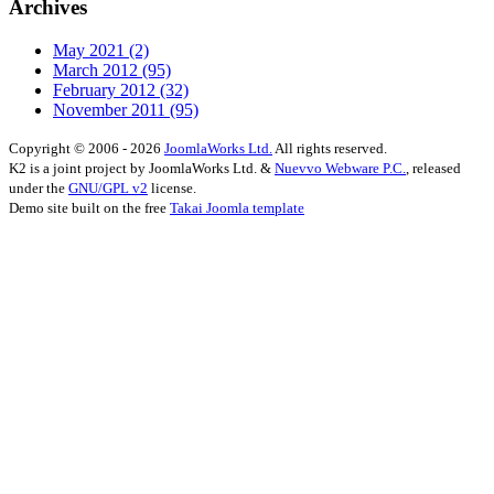
Archives
May 2021
(2)
March 2012
(95)
February 2012
(32)
November 2011
(95)
Copyright © 2006 - 2026
JoomlaWorks Ltd.
All rights reserved.
K2 is a joint project by JoomlaWorks Ltd. &
Nuevvo Webware P.C.
, released
under the
GNU/GPL v2
license.
Demo site built on the free
Takai Joomla template