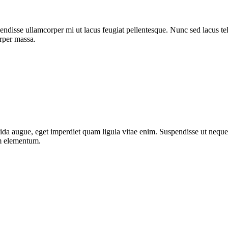
ndisse ullamcorper mi ut lacus feugiat pellentesque. Nunc sed lacus tell
orper massa.
da augue, eget imperdiet quam ligula vitae enim. Suspendisse ut neque 
um elementum.