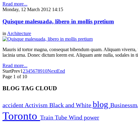
Read more...
Monday, 12 March 2012 14:15
Quisque malesuada, libero in mollis pretium
in
Architecture
Mauris id tortor magna, consequat bibendum quam. Aliquam viverra, ve
lacinia urna. Donec dictum lorem est. Aliquam ante nulla, sodales in t
Read more...
Start
Prev
1
2
3
4
5
6
7
8
9
10
Next
End
Page 1 of 10
BLOG TAG CLOUD
blog
accident
Activism
Black and White
Business
Toronto
Train
Tube
Wind power