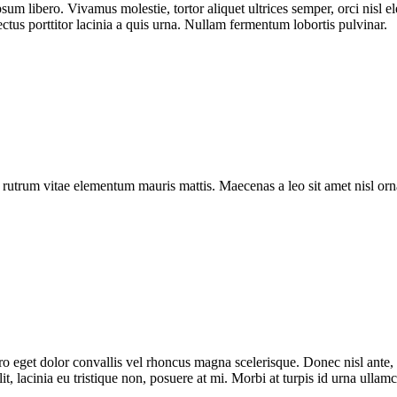
sum libero. Vivamus molestie, tortor aliquet ultrices semper, orci nisl 
ectus porttitor lacinia a quis urna. Nullam fermentum lobortis pulvinar.
a rutrum vitae elementum mauris mattis. Maecenas a leo sit amet nisl o
bero eget dolor convallis vel rhoncus magna scelerisque. Donec nisl ante
t, lacinia eu tristique non, posuere at mi. Morbi at turpis id urna ullam