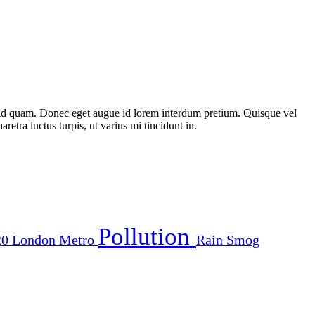
st id quam. Donec eget augue id lorem interdum pretium. Quisque vel
etra luctus turpis, ut varius mi tincidunt in.
Pollution
20
London
Metro
Rain
Smog