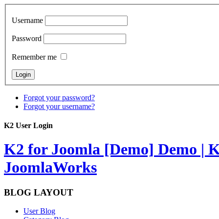
Username
Password
Remember me
Forgot your password?
Forgot your username?
K2 User Login
K2 for Joomla [Demo]
Demo | K
JoomlaWorks
BLOG LAYOUT
User Blog