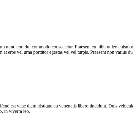
trum nunc non dui commodo consectetur. Praesent eu nibh ut leo euismod
m at eros vel urna porttitor egestas vel vel turpis. Praesent non varius du
fend est vitae diam tristique eu venenatis libero tincidunt. Duis vehicula
o, in viverra leo.