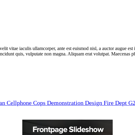
lit vitae iaculis ullamcorper, ante est euismod nisl, a auctor augue e
incidunt quis, vulputate non magna. Aliquam erat volutpat. Maecenas phar
man
Cellphone
Cops
Demonstration
Design
Fire Dept
G