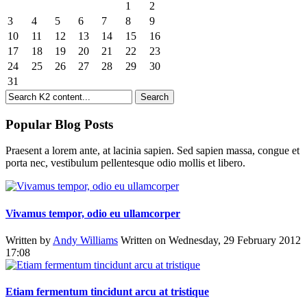
1
2
3
4
5
6
7
8
9
10
11
12
13
14
15
16
17
18
19
20
21
22
23
24
25
26
27
28
29
30
31
Popular Blog Posts
Praesent a lorem ante, at lacinia sapien. Sed sapien massa, congue et
porta nec, vestibulum pellentesque odio mollis et libero.
Vivamus tempor, odio eu ullamcorper
Written by
Andy Williams
Written on Wednesday, 29 February 2012
17:08
Etiam fermentum tincidunt arcu at tristique