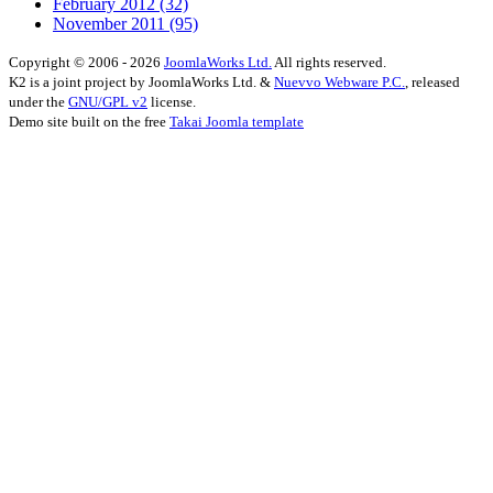
February 2012
(32)
November 2011
(95)
Copyright © 2006 - 2026
JoomlaWorks Ltd.
All rights reserved.
K2 is a joint project by JoomlaWorks Ltd. &
Nuevvo Webware P.C.
, released
under the
GNU/GPL v2
license.
Demo site built on the free
Takai Joomla template