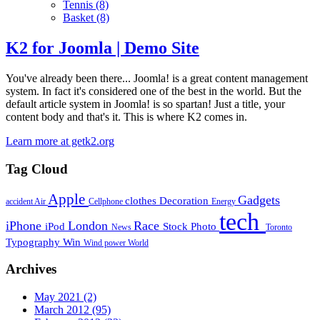
Tennis
(8)
Basket
(8)
K2 for Joomla | Demo Site
You've already been there... Joomla! is a great content management
system. In fact it's considered one of the best in the world. But the
default article system in Joomla! is so spartan! Just a title, your
content body and that's it. This is where K2 comes in.
Learn more at getk2.org
Tag Cloud
Apple
Gadgets
clothes
Decoration
accident
Air
Cellphone
Energy
tech
iPhone
London
Race
iPod
Stock Photo
News
Toronto
Typography
Win
Wind power
World
Archives
May 2021
(2)
March 2012
(95)