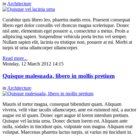
in
Architecture
Curabitur quis libero leo, pharetra mattis eros. Praesent consequat
libero eget dolor convallis vel rhoncus magna scelerisque. Donec
nisl ante, elementum eget posuere a, consectetur a metus. Proin a
adipiscing sapien. Suspendisse vehicula porta lectus vel semper.
Nullam sapien elit, lacinia eu tristique non, posuere at mi. Morbi at
turpis id urna ullamcorper ullamcorper.
Read more...
Monday, 12 March 2012 14:15
Quisque malesuada, libero in mollis pretium
in
Architecture
Mauris id tortor magna, consequat bibendum quam. Aliquam
viverra, velit vitae iaculis ullamcorper, ante est euismod nisl, a auctor
augue est id quam. Donec eget augue id lorem interdum pretium.
Quisque vel lacinia urna. Donec dictum lorem est. Aliquam ante
nulla, sodales in tincidunt quis, vulputate non magna. Aliquam erat
volutpat. Maecenas pharetra luctus turpis, ut varius mi tincidunt in.