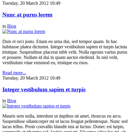
Tuesday, 20 March 2012 10:49
Nunc at purus lorem
in
Blog
Duis et orci justo. Etiam eu urna dui, sed tempor quam. In hac
habitasse platea dictumst. Integer vestibulum sapien et turpis lacinia
tristique. Suspendisse placerat nibh velit. Nulla egestas varius purus
et posuere. Nullam id dui in quam auctor eleifend. In nisl velit,
vestibulum vitae euismod eu, tristique eu risus.
Read more...
Tuesday, 20 March 2012 10:49
Integer vestibulum sapien et turpis
in
Blog
Mauris sem nulla, interdum ut dapibus sit amet, rhoncus eu arcu.
Suspendisse ullamcorper mi ut lacus feugiat pellentesque. Nunc sed
lacus tellus. Proin convallis blandit nisi at luctus. Donec est turpis,
commodo et pharetra vel, lacinia eget mi. Vivamus vitae leo mi, sit