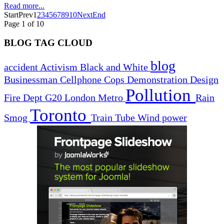
Read more...
Start
Prev
1
2
3
4
5
6
7
8
9
10
Next
End
Page 1 of 10
BLOG TAG CLOUD
blog
accident
Activism
Black and White
Businessman
Cellphone
Cops
Demonstration
Design
Pollution
Fire Dept
G20
London
Metro
Rain
Toronto
Smog
Train
Tube
Wind power