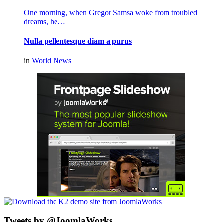
One morning, when Gregor Samsa woke from troubled
dreams, he…
Nulla pellentesque diam a purus
in
World News
Tweets by @JoomlaWorks