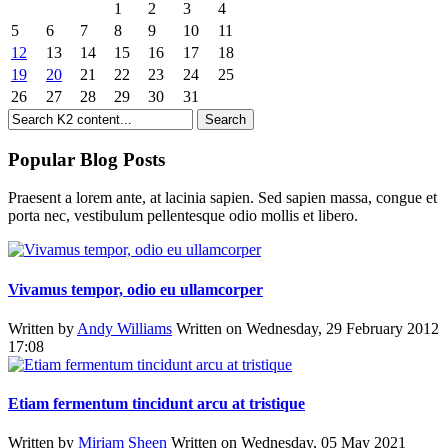
1
2
3
4
5
6
7
8
9
10
11
12
13
14
15
16
17
18
19
20
21
22
23
24
25
26
27
28
29
30
31
Popular Blog Posts
Praesent a lorem ante, at lacinia sapien. Sed sapien massa, congue et
porta nec, vestibulum pellentesque odio mollis et libero.
Vivamus tempor, odio eu ullamcorper
Written by
Andy Williams
Written on Wednesday, 29 February 2012
17:08
Etiam fermentum tincidunt arcu at tristique
Written by
Miriam Sheen
Written on Wednesday, 05 May 2021