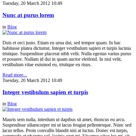
Tuesday, 20 March 2012 10:49
Nunc at purus lorem
in
Blog
Duis et orci justo. Etiam eu urna dui, sed tempor quam. In hac
habitasse platea dictumst. Integer vestibulum sapien et turpis lacinia
tristique. Suspendisse placerat nibh velit. Nulla egestas varius purus
et posuere. Nullam id dui in quam auctor eleifend. In nisl velit,
vestibulum vitae euismod eu, tristique eu risus.
Read more...
Tuesday, 20 March 2012 10:49
Integer vestibulum sapien et turpis
in
Blog
Mauris sem nulla, interdum ut dapibus sit amet, rhoncus eu arcu.
Suspendisse ullamcorper mi ut lacus feugiat pellentesque. Nunc sed
lacus tellus. Proin convallis blandit nisi at luctus. Donec est turpis,
commodo et pharetra vel, lacinia eget mi. Vivamus vitae leo mi, sit