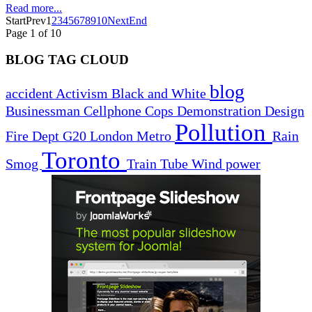
Read more...
Start
Prev
1
2
3
4
5
6
7
8
9
10
Next
End
Page 1 of 10
BLOG TAG CLOUD
blog
accident
Activism
Black and White
Businessman
Cellphone
Cops
Demonstration
Design
Pollution
Fire Dept
G20
London
Metro
Rain
Toronto
Smog
Train
Tube
Wind power