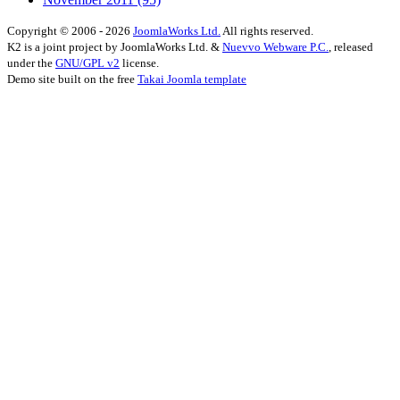
Copyright © 2006 - 2026
JoomlaWorks Ltd.
All rights reserved.
K2 is a joint project by JoomlaWorks Ltd. &
Nuevvo Webware P.C.
, released
under the
GNU/GPL v2
license.
Demo site built on the free
Takai Joomla template