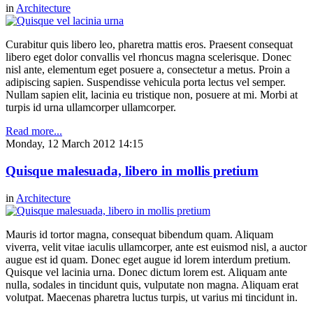
in
Architecture
Curabitur quis libero leo, pharetra mattis eros. Praesent consequat
libero eget dolor convallis vel rhoncus magna scelerisque. Donec
nisl ante, elementum eget posuere a, consectetur a metus. Proin a
adipiscing sapien. Suspendisse vehicula porta lectus vel semper.
Nullam sapien elit, lacinia eu tristique non, posuere at mi. Morbi at
turpis id urna ullamcorper ullamcorper.
Read more...
Monday, 12 March 2012 14:15
Quisque malesuada, libero in mollis pretium
in
Architecture
Mauris id tortor magna, consequat bibendum quam. Aliquam
viverra, velit vitae iaculis ullamcorper, ante est euismod nisl, a auctor
augue est id quam. Donec eget augue id lorem interdum pretium.
Quisque vel lacinia urna. Donec dictum lorem est. Aliquam ante
nulla, sodales in tincidunt quis, vulputate non magna. Aliquam erat
volutpat. Maecenas pharetra luctus turpis, ut varius mi tincidunt in.