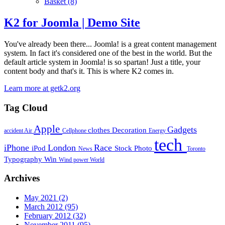
Basket
(8)
K2 for Joomla | Demo Site
You've already been there... Joomla! is a great content management
system. In fact it's considered one of the best in the world. But the
default article system in Joomla! is so spartan! Just a title, your
content body and that's it. This is where K2 comes in.
Learn more at getk2.org
Tag Cloud
Apple
Gadgets
clothes
Decoration
accident
Air
Cellphone
Energy
tech
iPhone
London
Race
iPod
Stock Photo
News
Toronto
Typography
Win
Wind power
World
Archives
May 2021
(2)
March 2012
(95)
February 2012
(32)
November 2011
(95)