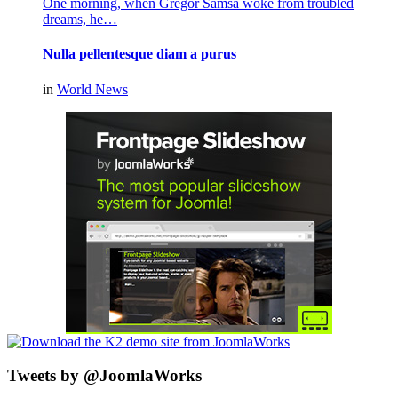
One morning, when Gregor Samsa woke from troubled
dreams, he…
Nulla pellentesque diam a purus
in
World News
Tweets by @JoomlaWorks