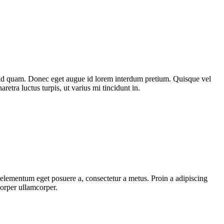
st id quam. Donec eget augue id lorem interdum pretium. Quisque vel
etra luctus turpis, ut varius mi tincidunt in.
, elementum eget posuere a, consectetur a metus. Proin a adipiscing
corper ullamcorper.