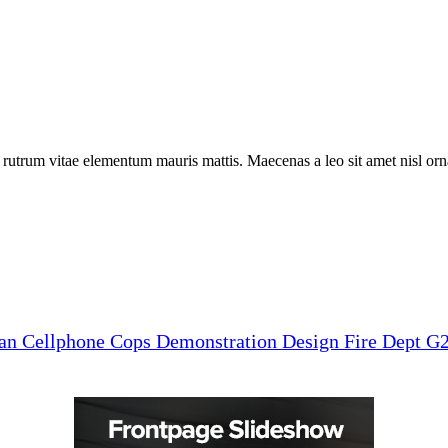
a rutrum vitae elementum mauris mattis. Maecenas a leo sit amet nisl o
man
Cellphone
Cops
Demonstration
Design
Fire Dept
G