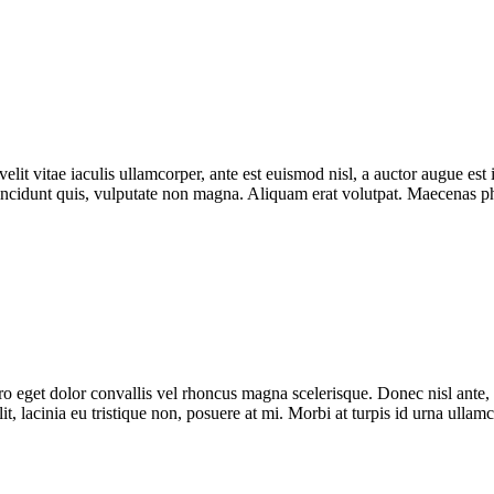
lit vitae iaculis ullamcorper, ante est euismod nisl, a auctor augue e
incidunt quis, vulputate non magna. Aliquam erat volutpat. Maecenas phar
bero eget dolor convallis vel rhoncus magna scelerisque. Donec nisl ante
t, lacinia eu tristique non, posuere at mi. Morbi at turpis id urna ullam