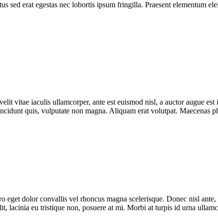
s sed erat egestas nec lobortis ipsum fringilla. Praesent elementum elei
lit vitae iaculis ullamcorper, ante est euismod nisl, a auctor augue e
incidunt quis, vulputate non magna. Aliquam erat volutpat. Maecenas phar
bero eget dolor convallis vel rhoncus magna scelerisque. Donec nisl ante
it, lacinia eu tristique non, posuere at mi. Morbi at turpis id urna ulla