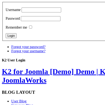
Username
Password
Remember me
Forgot your password?
Forgot your username?
K2 User Login
K2 for Joomla [Demo]
Demo | K
JoomlaWorks
BLOG LAYOUT
User Blog