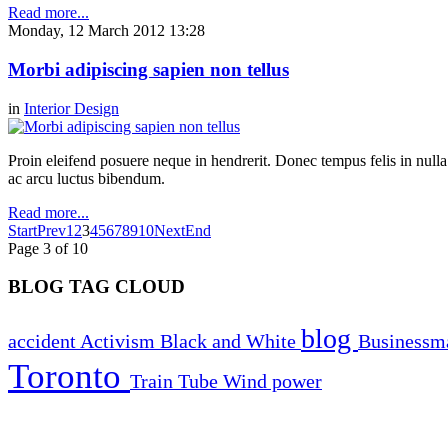
Read more...
Monday, 12 March 2012 13:28
Morbi adipiscing sapien non tellus
in
Interior Design
Proin eleifend posuere neque in hendrerit. Donec tempus felis in null
ac arcu luctus bibendum.
Read more...
Start
Prev
1
2
3
4
5
6
7
8
9
10
Next
End
Page 3 of 10
BLOG TAG CLOUD
blog
accident
Activism
Black and White
Business
Toronto
Train
Tube
Wind power