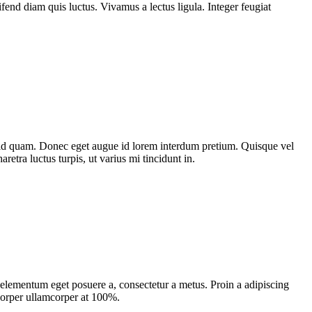
fend diam quis luctus. Vivamus a lectus ligula. Integer feugiat
st id quam. Donec eget augue id lorem interdum pretium. Quisque vel
etra luctus turpis, ut varius mi tincidunt in.
, elementum eget posuere a, consectetur a metus. Proin a adipiscing
mcorper ullamcorper at 100%.