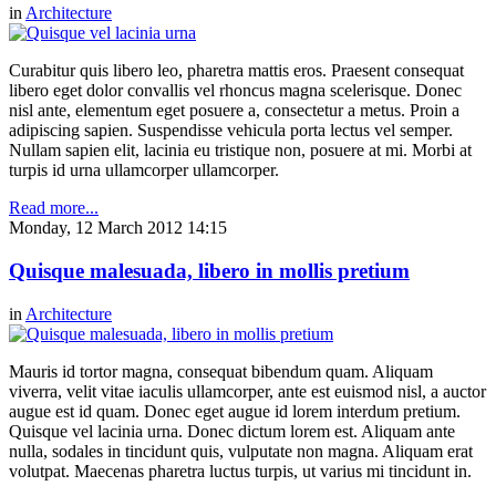
in
Architecture
Curabitur quis libero leo, pharetra mattis eros. Praesent consequat
libero eget dolor convallis vel rhoncus magna scelerisque. Donec
nisl ante, elementum eget posuere a, consectetur a metus. Proin a
adipiscing sapien. Suspendisse vehicula porta lectus vel semper.
Nullam sapien elit, lacinia eu tristique non, posuere at mi. Morbi at
turpis id urna ullamcorper ullamcorper.
Read more...
Monday, 12 March 2012 14:15
Quisque malesuada, libero in mollis pretium
in
Architecture
Mauris id tortor magna, consequat bibendum quam. Aliquam
viverra, velit vitae iaculis ullamcorper, ante est euismod nisl, a auctor
augue est id quam. Donec eget augue id lorem interdum pretium.
Quisque vel lacinia urna. Donec dictum lorem est. Aliquam ante
nulla, sodales in tincidunt quis, vulputate non magna. Aliquam erat
volutpat. Maecenas pharetra luctus turpis, ut varius mi tincidunt in.