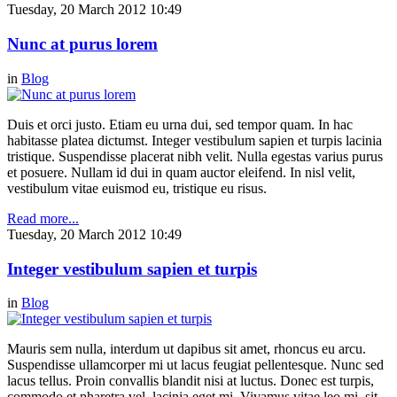
Tuesday, 20 March 2012 10:49
Nunc at purus lorem
in
Blog
Duis et orci justo. Etiam eu urna dui, sed tempor quam. In hac
habitasse platea dictumst. Integer vestibulum sapien et turpis lacinia
tristique. Suspendisse placerat nibh velit. Nulla egestas varius purus
et posuere. Nullam id dui in quam auctor eleifend. In nisl velit,
vestibulum vitae euismod eu, tristique eu risus.
Read more...
Tuesday, 20 March 2012 10:49
Integer vestibulum sapien et turpis
in
Blog
Mauris sem nulla, interdum ut dapibus sit amet, rhoncus eu arcu.
Suspendisse ullamcorper mi ut lacus feugiat pellentesque. Nunc sed
lacus tellus. Proin convallis blandit nisi at luctus. Donec est turpis,
commodo et pharetra vel, lacinia eget mi. Vivamus vitae leo mi, sit