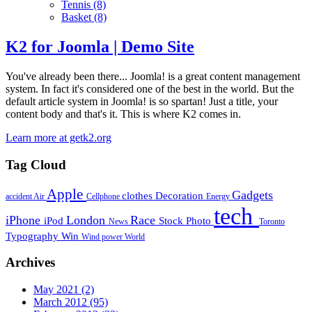
Tennis
(8)
Basket
(8)
K2 for Joomla | Demo Site
You've already been there... Joomla! is a great content management
system. In fact it's considered one of the best in the world. But the
default article system in Joomla! is so spartan! Just a title, your
content body and that's it. This is where K2 comes in.
Learn more at getk2.org
Tag Cloud
Apple
Gadgets
clothes
Decoration
accident
Air
Cellphone
Energy
tech
iPhone
London
Race
iPod
Stock Photo
News
Toronto
Typography
Win
Wind power
World
Archives
May 2021
(2)
March 2012
(95)