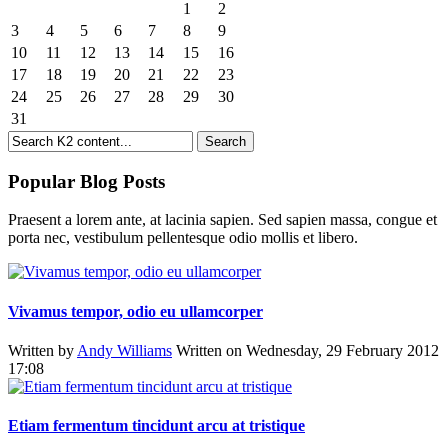
1
2
3
4
5
6
7
8
9
10
11
12
13
14
15
16
17
18
19
20
21
22
23
24
25
26
27
28
29
30
31
Popular Blog Posts
Praesent a lorem ante, at lacinia sapien. Sed sapien massa, congue et
porta nec, vestibulum pellentesque odio mollis et libero.
Vivamus tempor, odio eu ullamcorper
Written by
Andy Williams
Written on Wednesday, 29 February 2012
17:08
Etiam fermentum tincidunt arcu at tristique