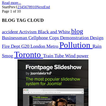
Read more...
Start
Prev
1
2
3
4
5
6
7
8
9
10
Next
End
Page 1 of 10
BLOG TAG CLOUD
blog
accident
Activism
Black and White
Businessman
Cellphone
Cops
Demonstration
Design
Pollution
Fire Dept
G20
London
Metro
Rain
Toronto
Smog
Train
Tube
Wind power