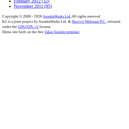
February 2012
(32)
November 2011
(95)
Copyright © 2006 - 2026
JoomlaWorks Ltd.
All rights reserved.
K2 is a joint project by JoomlaWorks Ltd. &
Nuevvo Webware P.C.
, released
under the
GNU/GPL v2
license.
Demo site built on the free
Takai Joomla template