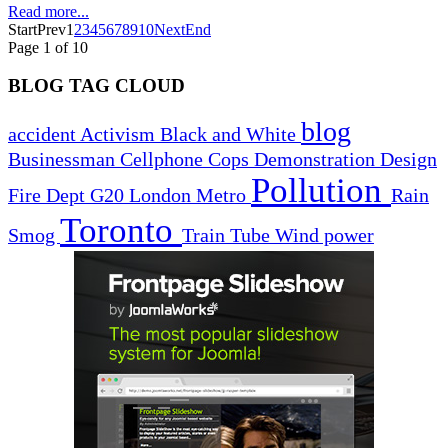
Read more...
Start
Prev
1
2
3
4
5
6
7
8
9
10
Next
End
Page 1 of 10
BLOG TAG CLOUD
blog
accident
Activism
Black and White
Businessman
Cellphone
Cops
Demonstration
Design
Pollution
Fire Dept
G20
London
Metro
Rain
Toronto
Smog
Train
Tube
Wind power