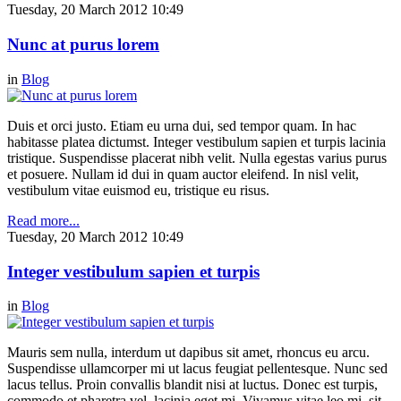
Tuesday, 20 March 2012 10:49
Nunc at purus lorem
in
Blog
Duis et orci justo. Etiam eu urna dui, sed tempor quam. In hac
habitasse platea dictumst. Integer vestibulum sapien et turpis lacinia
tristique. Suspendisse placerat nibh velit. Nulla egestas varius purus
et posuere. Nullam id dui in quam auctor eleifend. In nisl velit,
vestibulum vitae euismod eu, tristique eu risus.
Read more...
Tuesday, 20 March 2012 10:49
Integer vestibulum sapien et turpis
in
Blog
Mauris sem nulla, interdum ut dapibus sit amet, rhoncus eu arcu.
Suspendisse ullamcorper mi ut lacus feugiat pellentesque. Nunc sed
lacus tellus. Proin convallis blandit nisi at luctus. Donec est turpis,
commodo et pharetra vel, lacinia eget mi. Vivamus vitae leo mi, sit