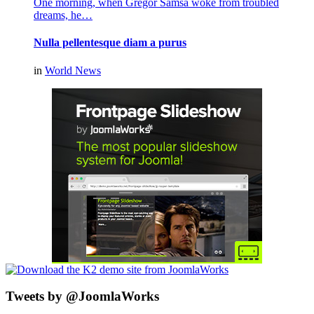
One morning, when Gregor Samsa woke from troubled
dreams, he…
Nulla pellentesque diam a purus
in
World News
Tweets by @JoomlaWorks