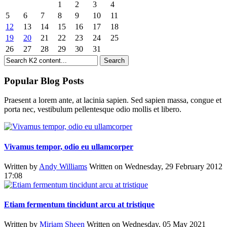
1
2
3
4
5
6
7
8
9
10
11
12
13
14
15
16
17
18
19
20
21
22
23
24
25
26
27
28
29
30
31
Popular Blog Posts
Praesent a lorem ante, at lacinia sapien. Sed sapien massa, congue et
porta nec, vestibulum pellentesque odio mollis et libero.
Vivamus tempor, odio eu ullamcorper
Written by
Andy Williams
Written on Wednesday, 29 February 2012
17:08
Etiam fermentum tincidunt arcu at tristique
Written by
Miriam Sheen
Written on Wednesday, 05 May 2021