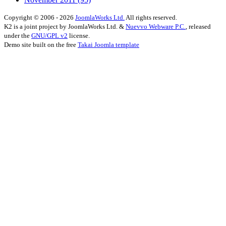
Copyright © 2006 - 2026
JoomlaWorks Ltd.
All rights reserved.
K2 is a joint project by JoomlaWorks Ltd. &
Nuevvo Webware P.C.
, released
under the
GNU/GPL v2
license.
Demo site built on the free
Takai Joomla template