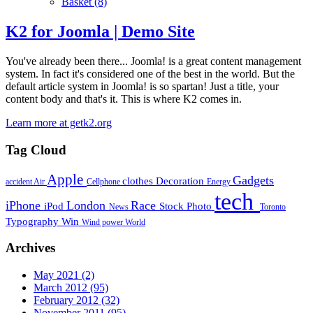
Basket
(8)
K2 for Joomla | Demo Site
You've already been there... Joomla! is a great content management
system. In fact it's considered one of the best in the world. But the
default article system in Joomla! is so spartan! Just a title, your
content body and that's it. This is where K2 comes in.
Learn more at getk2.org
Tag Cloud
Apple
Gadgets
clothes
Decoration
accident
Air
Cellphone
Energy
tech
iPhone
London
Race
iPod
Stock Photo
News
Toronto
Typography
Win
Wind power
World
Archives
May 2021
(2)
March 2012
(95)
February 2012
(32)
November 2011
(95)