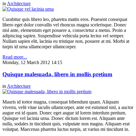
in
Architecture
Curabitur quis libero leo, pharetra mattis eros. Praesent consequat
libero eget dolor convallis vel rhoncus magna scelerisque. Donec
nisl ante, elementum eget posuere a, consectetur a metus. Proin a
adipiscing sapien. Suspendisse vehicula porta lectus vel semper.
Nullam sapien elit, lacinia eu tristique non, posuere at mi. Morbi at
turpis id urna ullamcorper ullamcorper.
Read more...
Monday, 12 March 2012 14:15
Quisque malesuada, libero in mollis pretium
in
Architecture
Mauris id tortor magna, consequat bibendum quam. Aliquam
viverra, velit vitae iaculis ullamcorper, ante est euismod nisl, a auctor
augue est id quam. Donec eget augue id lorem interdum pretium.
Quisque vel lacinia urna. Donec dictum lorem est. Aliquam ante
nulla, sodales in tincidunt quis, vulputate non magna. Aliquam erat
volutpat. Maecenas pharetra luctus turpis, ut varius mi tincidunt in.