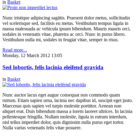
in
Basket
Nunc tristique adipiscing sagittis. Praesent dolor metus, sollicitudin
vel scelerisque sed, facilisis eu metus. Vestibulum tempus ligula in
massa malesuada ac vehicula ipsum bibendum. Mauris mauris orci,
sodales in venenatis vitae, pharetra ac orci. Nunc in purus libero.
Vestibulum nulla mi, sodales in feugiat vitae, semper in risus.
Read more...
Monday, 12 March 2012 13:05
Sed lobortis, felis lacinia eleifend gravida
in
Basket
Nunc auctor lacus eget augue consequat non commodo quam
rutrum. Etiam sapien urna, lacinia nec dapibus id, suscipit eget justo.
Maecenas quis sapien vel turpis molestie porttitor. Aenean non
aliquet erat. Duis bibendum massa a lorem laoreet ultrices. In lacinia
pellentesque fringilla. Nullam molestie, ligula in rutrum interdum,
nisl tellus imperdiet dolor, quis dignissim nulla purus eget tortor.
Nulla varius venenatis felis vitae posuere.