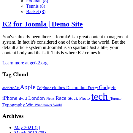
Football
(8)
Tennis
(8)
Basket
(8)
K2 for Joomla | Demo Site
You've already been there... Joomla! is a great content management
system. In fact it's considered one of the best in the world. But the
default article system in Joomla! is so spartan! Just a title, your
content body and that's it. This is where K2 comes in.
Learn more at getk2.org
Tag Cloud
Apple
Gadgets
clothes
Decoration
accident
Air
Cellphone
Energy
tech
iPhone
London
Race
iPod
Stock Photo
News
Toronto
Typography
Win
Wind power
World
Archives
May 2021
(2)
March 2012
(95)