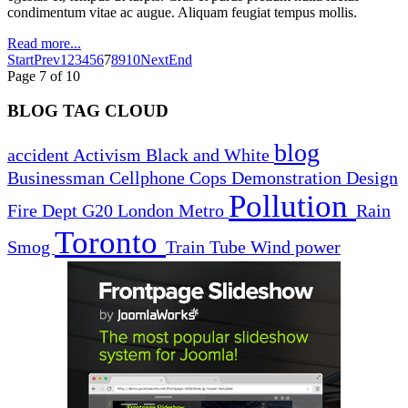
condimentum vitae ac augue. Aliquam feugiat tempus mollis.
Read more...
Start
Prev
1
2
3
4
5
6
7
8
9
10
Next
End
Page 7 of 10
BLOG TAG CLOUD
blog
accident
Activism
Black and White
Businessman
Cellphone
Cops
Demonstration
Design
Pollution
Fire Dept
G20
London
Metro
Rain
Toronto
Smog
Train
Tube
Wind power