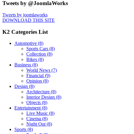
Tweets by @JoomlaWorks
Tweets by joomlaworks
DOWNLOAD THIS SITE
K2 Categories List
Automotive
(8)
Sports Cars
(8)
Collection
(8)
Bikes
(8)
Business
(8)
World News
(7)
Financial
(9)
Opinion
(8)
Design
(8)
Architecture
(8)
Interior Design
(8)
Objects
(8)
Entertainment
(8)
Live Music
(8)
Cinema
(8)
Night Out
(8)
Sports
(8)