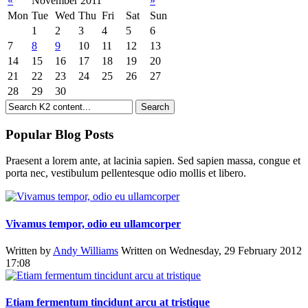
«
November 2011
»
Mon
Tue
Wed
Thu
Fri
Sat
Sun
1
2
3
4
5
6
7
8
9
10
11
12
13
14
15
16
17
18
19
20
21
22
23
24
25
26
27
28
29
30
Popular Blog Posts
Praesent a lorem ante, at lacinia sapien. Sed sapien massa, congue et
porta nec, vestibulum pellentesque odio mollis et libero.
Vivamus tempor, odio eu ullamcorper
Written by
Andy Williams
Written on Wednesday, 29 February 2012
17:08
Etiam fermentum tincidunt arcu at tristique