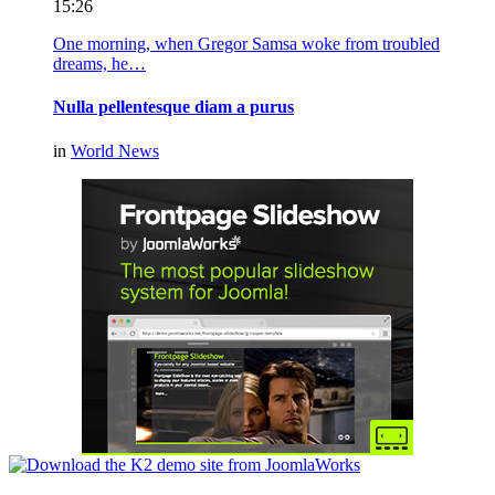
15:26
One morning, when Gregor Samsa woke from troubled
dreams, he…
Nulla pellentesque diam a purus
in
World News