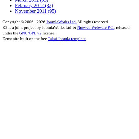
February 2012
(32)
November 2011
(95)
Copyright © 2006 - 2026
JoomlaWorks Ltd.
All rights reserved.
K2 is a joint project by JoomlaWorks Ltd. &
Nuevvo Webware P.C.
, released
under the
GNU/GPL v2
license.
Demo site built on the free
Takai Joomla template