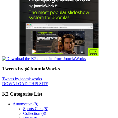
Tweets by @JoomlaWorks
Tweets by joomlaworks
DOWNLOAD THIS SITE
K2 Categories List
Automotive
(8)
Sports Cars
(8)
Collection
(8)