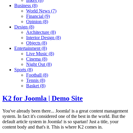
Bikes
(8)
Business
(8)
World News
(7)
Financial
(9)
Opinion
(8)
Design
(8)
Architecture
(8)
Interior Design
(8)
Objects
(8)
Entertainment
(8)
Live Music
(8)
Cinema
(8)
Night Out
(8)
Sports
(8)
Football
(8)
Tennis
(8)
Basket
(8)
K2 for Joomla | Demo Site
You've already been there... Joomla! is a great content management
system. In fact it's considered one of the best in the world. But the
default article system in Joomla! is so spartan! Just a title, your
content body and that's it. This is where K2 comes in.