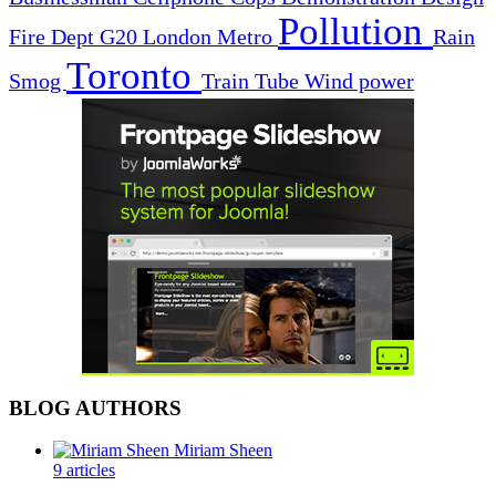
Pollution
Fire Dept
G20
London
Metro
Rain
Toronto
Smog
Train
Tube
Wind power
BLOG AUTHORS
Miriam Sheen
9 articles