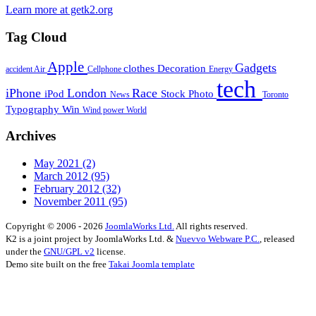
Learn more at getk2.org
Tag Cloud
Apple
Gadgets
clothes
Decoration
accident
Air
Cellphone
Energy
tech
iPhone
London
Race
iPod
Stock Photo
News
Toronto
Typography
Win
Wind power
World
Archives
May 2021
(2)
March 2012
(95)
February 2012
(32)
November 2011
(95)
Copyright © 2006 - 2026
JoomlaWorks Ltd.
All rights reserved.
K2 is a joint project by JoomlaWorks Ltd. &
Nuevvo Webware P.C.
, released
under the
GNU/GPL v2
license.
Demo site built on the free
Takai Joomla template