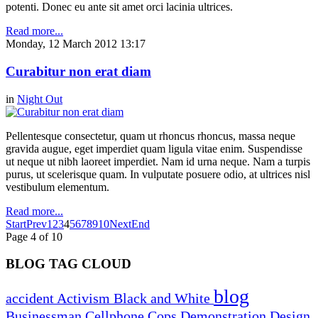
potenti. Donec eu ante sit amet orci lacinia ultrices.
Read more...
Monday, 12 March 2012 13:17
Curabitur non erat diam
in
Night Out
Pellentesque consectetur, quam ut rhoncus rhoncus, massa neque
gravida augue, eget imperdiet quam ligula vitae enim. Suspendisse
ut neque ut nibh laoreet imperdiet. Nam id urna neque. Nam a turpis
purus, ut scelerisque quam. In vulputate posuere odio, at ultrices nisl
vestibulum elementum.
Read more...
Start
Prev
1
2
3
4
5
6
7
8
9
10
Next
End
Page 4 of 10
BLOG TAG CLOUD
blog
accident
Activism
Black and White
Businessman
Cellphone
Cops
Demonstration
Design