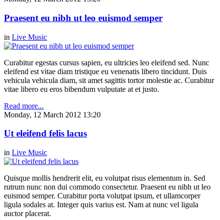
Praesent eu nibh ut leo euismod semper
in
Live Music
Curabitur egestas cursus sapien, eu ultricies leo eleifend sed. Nunc
eleifend est vitae diam tristique eu venenatis libero tincidunt. Duis
vehicula vehicula diam, sit amet sagittis tortor molestie ac. Curabitur
vitae libero eu eros bibendum vulputate at et justo.
Read more...
Monday, 12 March 2012 13:20
Ut eleifend felis lacus
in
Live Music
Quisque mollis hendrerit elit, eu volutpat risus elementum in. Sed
rutrum nunc non dui commodo consectetur. Praesent eu nibh ut leo
euismod semper. Curabitur porta volutpat ipsum, et ullamcorper
ligula sodales at. Integer quis varius est. Nam at nunc vel ligula
auctor placerat.