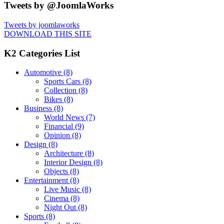
Tweets by @JoomlaWorks
Tweets by joomlaworks
DOWNLOAD THIS SITE
K2 Categories List
Automotive
(8)
Sports Cars
(8)
Collection
(8)
Bikes
(8)
Business
(8)
World News
(7)
Financial
(9)
Opinion
(8)
Design
(8)
Architecture
(8)
Interior Design
(8)
Objects
(8)
Entertainment
(8)
Live Music
(8)
Cinema
(8)
Night Out
(8)
Sports
(8)