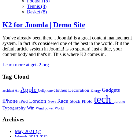
Football
(8)
Tennis
(8)
Basket
(8)
K2 for Joomla | Demo Site
You've already been there... Joomla! is a great content management
system. In fact it's considered one of the best in the world. But the
default article system in Joomla! is so spartan! Just a title, your
content body and that's it. This is where K2 comes in.
Learn more at getk2.org
Tag Cloud
Apple
Gadgets
clothes
Decoration
accident
Air
Cellphone
Energy
tech
iPhone
London
Race
iPod
Stock Photo
News
Toronto
Typography
Win
Wind power
World
Archives
May 2021
(2)
March 2012
(95)