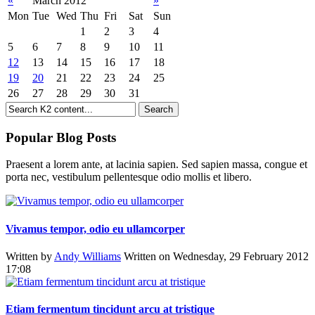
«
March 2012
»
Mon
Tue
Wed
Thu
Fri
Sat
Sun
1
2
3
4
5
6
7
8
9
10
11
12
13
14
15
16
17
18
19
20
21
22
23
24
25
26
27
28
29
30
31
Popular Blog Posts
Praesent a lorem ante, at lacinia sapien. Sed sapien massa, congue et
porta nec, vestibulum pellentesque odio mollis et libero.
Vivamus tempor, odio eu ullamcorper
Written by
Andy Williams
Written on Wednesday, 29 February 2012
17:08
Etiam fermentum tincidunt arcu at tristique