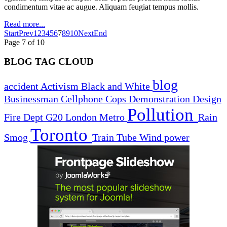
condimentum vitae ac augue. Aliquam feugiat tempus mollis.
Read more...
Start
Prev
1
2
3
4
5
6
7
8
9
10
Next
End
Page 7 of 10
BLOG TAG CLOUD
blog
accident
Activism
Black and White
Businessman
Cellphone
Cops
Demonstration
Design
Pollution
Fire Dept
G20
London
Metro
Rain
Toronto
Smog
Train
Tube
Wind power