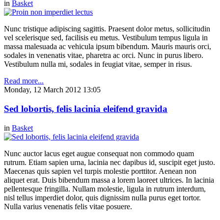
in
Basket
Nunc tristique adipiscing sagittis. Praesent dolor metus, sollicitudin
vel scelerisque sed, facilisis eu metus. Vestibulum tempus ligula in
massa malesuada ac vehicula ipsum bibendum. Mauris mauris orci,
sodales in venenatis vitae, pharetra ac orci. Nunc in purus libero.
Vestibulum nulla mi, sodales in feugiat vitae, semper in risus.
Read more...
Monday, 12 March 2012 13:05
Sed lobortis, felis lacinia eleifend gravida
in
Basket
Nunc auctor lacus eget augue consequat non commodo quam
rutrum. Etiam sapien urna, lacinia nec dapibus id, suscipit eget justo.
Maecenas quis sapien vel turpis molestie porttitor. Aenean non
aliquet erat. Duis bibendum massa a lorem laoreet ultrices. In lacinia
pellentesque fringilla. Nullam molestie, ligula in rutrum interdum,
nisl tellus imperdiet dolor, quis dignissim nulla purus eget tortor.
Nulla varius venenatis felis vitae posuere.