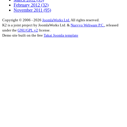
February 2012
(32)
November 2011
(95)
Copyright © 2006 - 2026
JoomlaWorks Ltd.
All rights reserved.
K2 is a joint project by JoomlaWorks Ltd. &
Nuevvo Webware P.C.
, released
under the
GNU/GPL v2
license.
Demo site built on the free
Takai Joomla template