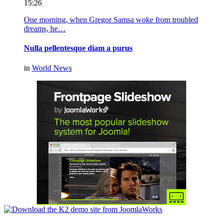
15:26
One morning, when Gregor Samsa woke from troubled
dreams, he…
Nulla pellentesque diam a purus
in
World News