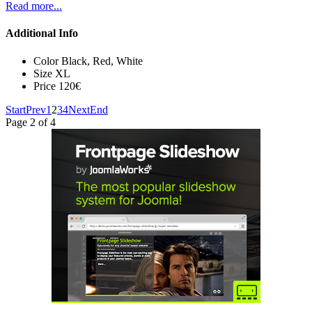
Read more...
Additional Info
Color
Black, Red, White
Size
XL
Price
120€
Start
Prev
1
2
3
4
Next
End
Page 2 of 4