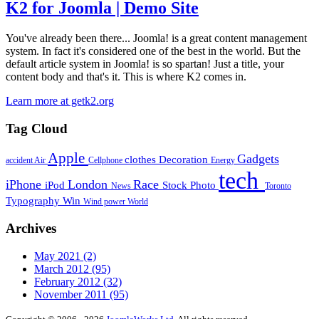
K2 for Joomla | Demo Site
You've already been there... Joomla! is a great content management
system. In fact it's considered one of the best in the world. But the
default article system in Joomla! is so spartan! Just a title, your
content body and that's it. This is where K2 comes in.
Learn more at getk2.org
Tag Cloud
Apple
Gadgets
clothes
Decoration
accident
Air
Cellphone
Energy
tech
iPhone
London
Race
iPod
Stock Photo
News
Toronto
Typography
Win
Wind power
World
Archives
May 2021
(2)
March 2012
(95)
February 2012
(32)
November 2011
(95)