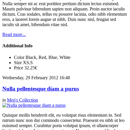
Nulla semper mi ac erat porttitor pretium dictum lectus euismod.
Mauris pulvinar bibendum sapien non aliquam. Proin auctor iaculis
dictum. Cras sodales, tellus eu posuere lacinia, odio nibh elementum
eros, a laoreet lorem augue ut nibh. Duis nunc nisl, feugiat sed
iaculis sit amet, bibendum vitae nisl.
Read more...
Additional Info
Color
Black, Red, Blue, White
Size
XS,S
Price
32.25€
Wednesday, 29 February 2012 16:48
Nulla pellentesque diam a purus
in
Men's Collection
Quisque mollis hendrerit elit, eu volutpat risus elementum in. Sed
rutrum nunc non dui commodo consectetur. Praesent eu nibh ut leo
euismod semper. Curabitur porta volutpat ipsum, et ullamcorper