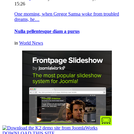
15:26
One morning, when Gregor Samsa woke from troubled
dreams, he…
Nulla pellentesque diam a purus
in
World News
DOWNLOAD THIS SITE