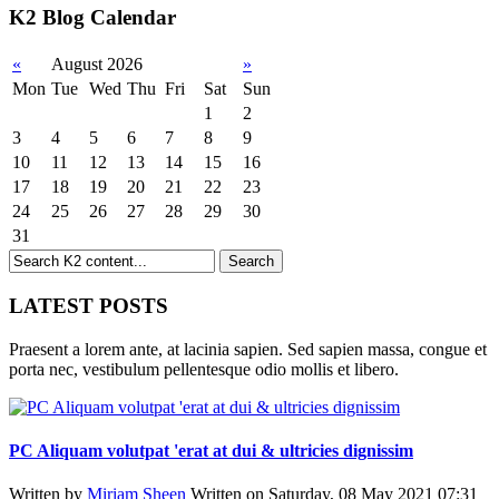
K2 Blog Calendar
«
August 2026
»
Mon
Tue
Wed
Thu
Fri
Sat
Sun
1
2
3
4
5
6
7
8
9
10
11
12
13
14
15
16
17
18
19
20
21
22
23
24
25
26
27
28
29
30
31
LATEST POSTS
Praesent a lorem ante, at lacinia sapien. Sed sapien massa, congue et
porta nec, vestibulum pellentesque odio mollis et libero.
PC Aliquam volutpat 'erat at dui & ultricies dignissim
Written by
Miriam Sheen
Written on Saturday, 08 May 2021 07:31