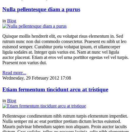
Nulla pellentesque diam a purus
in
Blog
Quisque mollis hendrerit elit, eu volutpat risus elementum in. Sed
rutrum nunc non dui commodo consectetur. Praesent eu nibh ut leo
euismod semper. Curabitur porta volutpat ipsum, et ullamcorper
ligula sodales at. Integer quis varius est. Nam at nunc vel ligula
auctor placerat. Etiam at eros vel urna porttitor egestas vel vel turpis.
Praesent non varius dui.
Read more...
Wednesday, 29 February 2012 17:08
Etiam fermentum tincidunt arcu at tristique
in
Blog
Pellentesque condimentum nibh rutrum turpis elementum imperdiet.
Nulla semper mi ac erat porttitor pretium dictum lectus euismod.
Mauris pulvinar bibendum sapien non aliquam. Proin auctor iaculis
dictum. Cras sodales, tellus eu posuere lacinia, odio nibh elementum