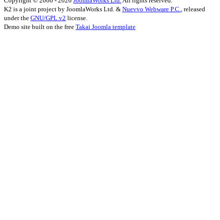
Copyright © 2006 - 2026
JoomlaWorks Ltd.
All rights reserved.
K2 is a joint project by JoomlaWorks Ltd. &
Nuevvo Webware P.C.
, released
under the
GNU/GPL v2
license.
Demo site built on the free
Takai Joomla template