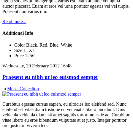
ligula sodales at. Integer quis varius est. Nam at nunc vel ligula
auctor placerat. Etiam at eros vel urna porttitor egestas vel vel turpis.
Praesent non varius dui.
Read more...
Additional Info
Color
Black, Red, Blue, White
Size
L, XL
Price
125€
Wednesday, 29 February 2012 16:48
Praesent eu nibh ut leo euismod semper
in
Men's Collection
Curabitur egestas cursus sapien, eu ultricies leo eleifend sed. Nunc
eleifend est vitae diam tristique eu venenatis libero tincidunt. Duis
vehicula vehicula diam, sit amet sagittis tortor molestie ac. Curabitur
vitae libero eu eros bibendum vulputate at et justo. Integer porttitor
orci justo, in viverra leo.