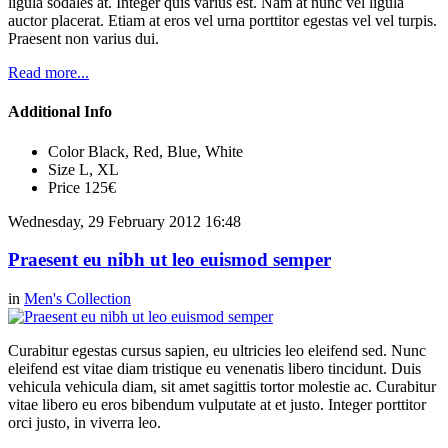
ligula sodales at. Integer quis varius est. Nam at nunc vel ligula
auctor placerat. Etiam at eros vel urna porttitor egestas vel vel turpis.
Praesent non varius dui.
Read more...
Additional Info
Color
Black, Red, Blue, White
Size
L, XL
Price
125€
Wednesday, 29 February 2012 16:48
Praesent eu nibh ut leo euismod semper
in
Men's Collection
Curabitur egestas cursus sapien, eu ultricies leo eleifend sed. Nunc
eleifend est vitae diam tristique eu venenatis libero tincidunt. Duis
vehicula vehicula diam, sit amet sagittis tortor molestie ac. Curabitur
vitae libero eu eros bibendum vulputate at et justo. Integer porttitor
orci justo, in viverra leo.