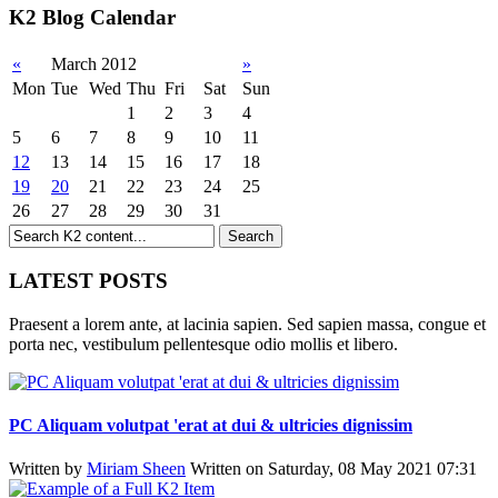
K2 Blog Calendar
«
March 2012
»
Mon
Tue
Wed
Thu
Fri
Sat
Sun
1
2
3
4
5
6
7
8
9
10
11
12
13
14
15
16
17
18
19
20
21
22
23
24
25
26
27
28
29
30
31
LATEST POSTS
Praesent a lorem ante, at lacinia sapien. Sed sapien massa, congue et
porta nec, vestibulum pellentesque odio mollis et libero.
PC Aliquam volutpat 'erat at dui & ultricies dignissim
Written by
Miriam Sheen
Written on Saturday, 08 May 2021 07:31