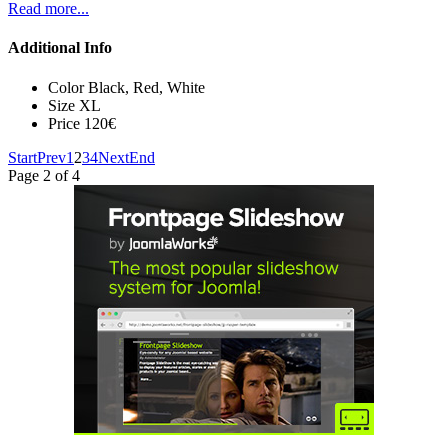
Read more...
Additional Info
Color
Black, Red, White
Size
XL
Price
120€
Start
Prev
1
2
3
4
Next
End
Page 2 of 4