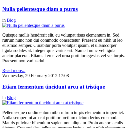
Nulla pellentesque diam a purus
in
Blog
Quisque mollis hendrerit elit, eu volutpat risus elementum in. Sed
rutrum nunc non dui commodo consectetur. Praesent eu nibh ut leo
euismod semper. Curabitur porta volutpat ipsum, et ullamcorper
ligula sodales at. Integer quis varius est. Nam at nunc vel ligula
auctor placerat. Etiam at eros vel urna porttitor egestas vel vel turpis.
Praesent non varius dui.
Read more...
Wednesday, 29 February 2012 17:08
Etiam fermentum tincidunt arcu at tristique
in
Blog
Pellentesque condimentum nibh rutrum turpis elementum imperdiet.
Nulla semper mi ac erat porttitor pretium dictum lectus euismod.
Mauris pulvinar bibendum sapien non aliquam. Proin auctor iaculis
dictum. Cras sodales, tellus eu posuere lacinia, odio nibh elementum