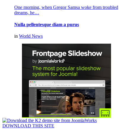
One morning, when Gregor Samsa woke from troubled
dreams, he…
Nulla pellentesque diam a purus
in
World News
DOWNLOAD THIS SITE