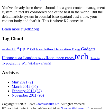
You've already been there... Joomla! is a great content management
system. In fact it's considered one of the best in the world. But the
default article system in Joomla! is so spartan! Just a title, your
content body and that's it. This is where K2 comes in.
Learn more at getk2.org
Tag Cloud
Apple
Gadgets
clothes
Decoration
accident
Air
Cellphone
Energy
tech
iPhone
London
Race
iPod
Stock Photo
News
Toronto
Typography
Win
Wind power
World
Archives
May 2021
(2)
March 2012
(95)
February 2012
(32)
November 2011
(95)
Copyright © 2006 - 2026
JoomlaWorks Ltd.
All rights reserved.
K2 is a joint project by JoomlaWorks Ltd. &
Nuevvo Webware P.C.
, released