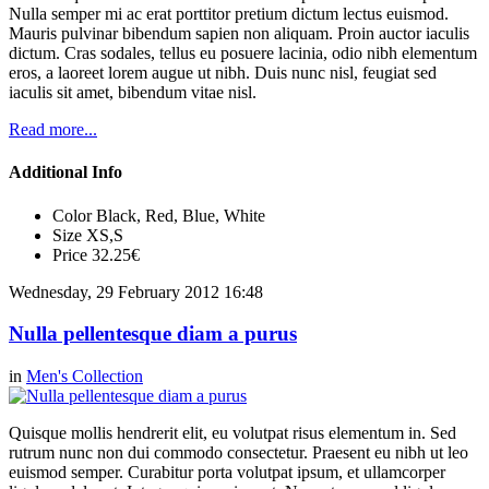
Nulla semper mi ac erat porttitor pretium dictum lectus euismod.
Mauris pulvinar bibendum sapien non aliquam. Proin auctor iaculis
dictum. Cras sodales, tellus eu posuere lacinia, odio nibh elementum
eros, a laoreet lorem augue ut nibh. Duis nunc nisl, feugiat sed
iaculis sit amet, bibendum vitae nisl.
Read more...
Additional Info
Color
Black, Red, Blue, White
Size
XS,S
Price
32.25€
Wednesday, 29 February 2012 16:48
Nulla pellentesque diam a purus
in
Men's Collection
Quisque mollis hendrerit elit, eu volutpat risus elementum in. Sed
rutrum nunc non dui commodo consectetur. Praesent eu nibh ut leo
euismod semper. Curabitur porta volutpat ipsum, et ullamcorper