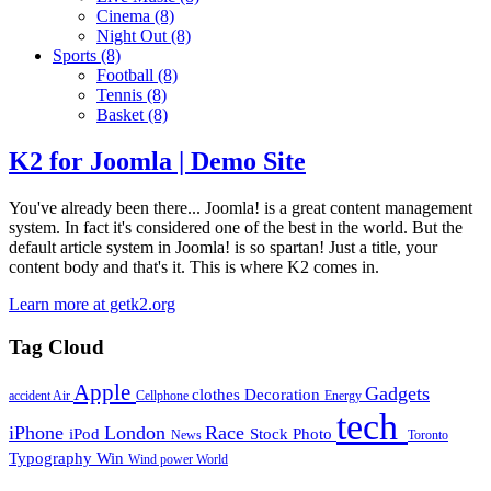
Cinema
(8)
Night Out
(8)
Sports
(8)
Football
(8)
Tennis
(8)
Basket
(8)
K2 for Joomla | Demo Site
You've already been there... Joomla! is a great content management
system. In fact it's considered one of the best in the world. But the
default article system in Joomla! is so spartan! Just a title, your
content body and that's it. This is where K2 comes in.
Learn more at getk2.org
Tag Cloud
Apple
Gadgets
clothes
Decoration
accident
Air
Cellphone
Energy
tech
iPhone
London
Race
iPod
Stock Photo
News
Toronto
Typography
Win
Wind power
World