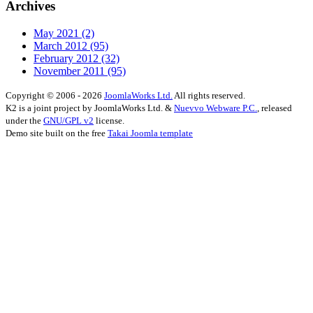
Archives
May 2021
(2)
March 2012
(95)
February 2012
(32)
November 2011
(95)
Copyright © 2006 - 2026
JoomlaWorks Ltd.
All rights reserved.
K2 is a joint project by JoomlaWorks Ltd. &
Nuevvo Webware P.C.
, released
under the
GNU/GPL v2
license.
Demo site built on the free
Takai Joomla template