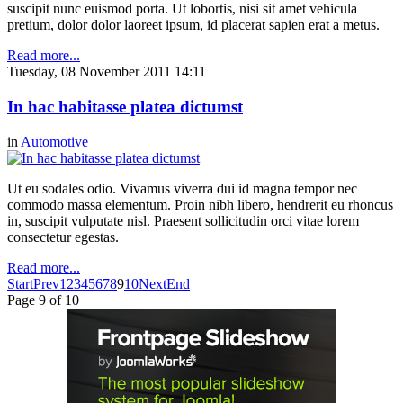
suscipit nunc euismod porta. Ut lobortis, nisi sit amet vehicula
pretium, dolor dolor laoreet ipsum, id placerat sapien erat a metus.
Read more...
Tuesday, 08 November 2011 14:11
In hac habitasse platea dictumst
in
Automotive
Ut eu sodales odio. Vivamus viverra dui id magna tempor nec
commodo massa elementum. Proin nibh libero, hendrerit eu rhoncus
in, suscipit vulputate nisl. Praesent sollicitudin orci vitae lorem
consectetur egestas.
Read more...
Start
Prev
1
2
3
4
5
6
7
8
9
10
Next
End
Page 9 of 10