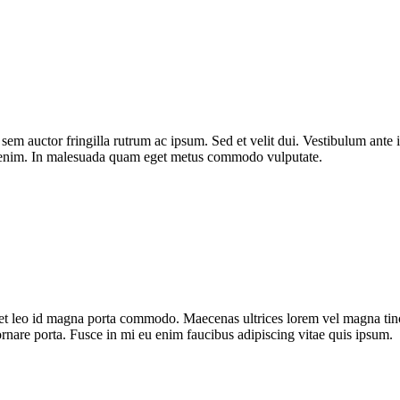
 sem auctor fringilla rutrum ac ipsum. Sed et velit dui. Vestibulum ante i
nd enim. In malesuada quam eget metus commodo vulputate.
et leo id magna porta commodo. Maecenas ultrices lorem vel magna tincid
ornare porta. Fusce in mi eu enim faucibus adipiscing vitae quis ipsum.