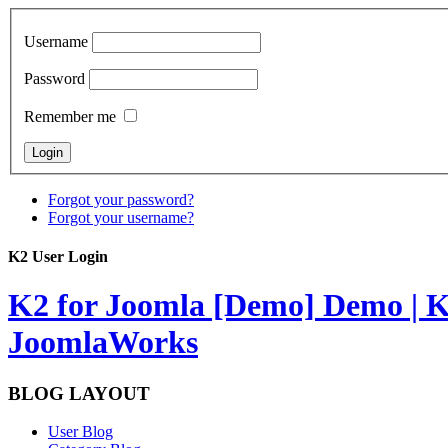
Username
Password
Remember me
Forgot your password?
Forgot your username?
K2 User Login
K2 for Joomla [Demo]
Demo | K
JoomlaWorks
BLOG LAYOUT
User Blog