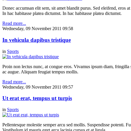
Donec accumsan elit sem, sit amet blandit purus. Sed eleifend, eros at m
In hac habitasse platea dictumst. In hac habitasse platea dictumst.
Read more...
Wednesday, 09 November 2011 09:58
In vehicula dapibus tristique
in
Sports
Proin non lectus nunc, at congue eros. Vivamus ipsum diam, fringilla s
ac augue. Aliquam feugiat tempus mollis.
Read more...
Wednesday, 09 November 2011 09:57
Ut erat erat, tempus ut turpis
in
Sports
Pellentesque molestie semper arcu sed mollis. Suspendisse potenti. Fusc
Vestibulum id mauris eget arcu lacinia cursus et at ligula.