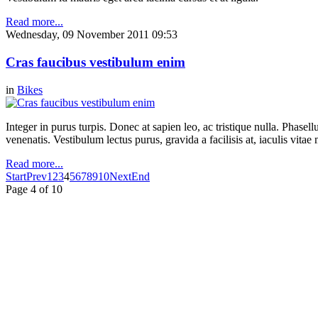
Read more...
Wednesday, 09 November 2011 09:53
Cras faucibus vestibulum enim
in
Bikes
Integer in purus turpis. Donec at sapien leo, ac tristique nulla. Phase
venenatis. Vestibulum lectus purus, gravida a facilisis at, iaculis vita
Read more...
Start
Prev
1
2
3
4
5
6
7
8
9
10
Next
End
Page 4 of 10