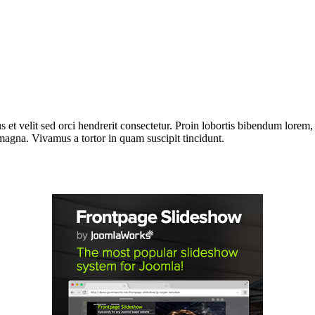
llus et velit sed orci hendrerit consectetur. Proin lobortis bibendum lor
e magna. Vivamus a tortor in quam suscipit tincidunt.