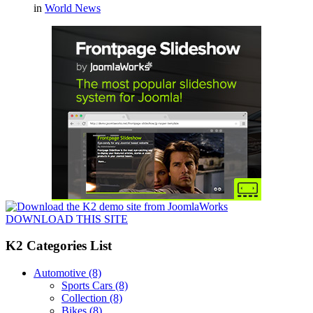
in
World News
DOWNLOAD THIS SITE
K2 Categories List
Automotive
(8)
Sports Cars
(8)
Collection
(8)
Bikes
(8)