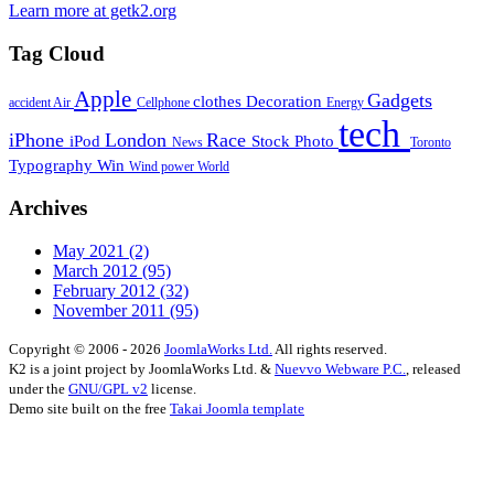
Learn more at getk2.org
Tag Cloud
Apple
Gadgets
clothes
Decoration
accident
Air
Cellphone
Energy
tech
iPhone
London
Race
iPod
Stock Photo
News
Toronto
Typography
Win
Wind power
World
Archives
May 2021
(2)
March 2012
(95)
February 2012
(32)
November 2011
(95)
Copyright © 2006 - 2026
JoomlaWorks Ltd.
All rights reserved.
K2 is a joint project by JoomlaWorks Ltd. &
Nuevvo Webware P.C.
, released
under the
GNU/GPL v2
license.
Demo site built on the free
Takai Joomla template