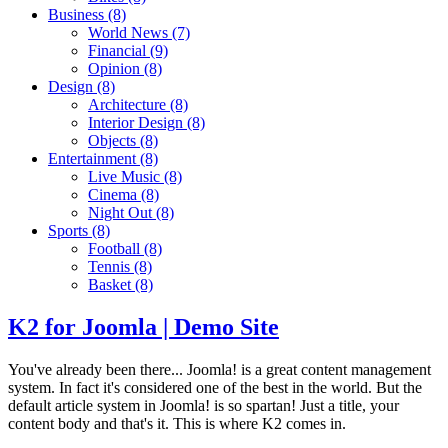
Business
(8)
World News
(7)
Financial
(9)
Opinion
(8)
Design
(8)
Architecture
(8)
Interior Design
(8)
Objects
(8)
Entertainment
(8)
Live Music
(8)
Cinema
(8)
Night Out
(8)
Sports
(8)
Football
(8)
Tennis
(8)
Basket
(8)
K2 for Joomla | Demo Site
You've already been there... Joomla! is a great content management
system. In fact it's considered one of the best in the world. But the
default article system in Joomla! is so spartan! Just a title, your
content body and that's it. This is where K2 comes in.