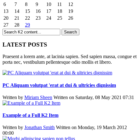
6
7
8
9
10
11
12
13
14
15
16
17
18
19
20
21
22
23
24
25
26
27
28
29
LATEST POSTS
Praesent a lorem ante, at lacinia sapien. Sed sapien massa, congue et
porta nec, vestibulum pellentesque odio mollis et libero.
PC Aliquam volutpat 'erat at dui & ultricies dignissim
Written by
Miriam Sheen
Written on Saturday, 08 May 2021 07:31
Example of a Full K2 Item
Written by
Jonathan Smith
Written on Monday, 19 March 2012
00:00