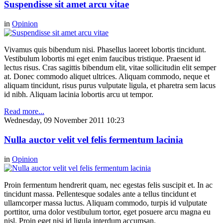
Suspendisse sit amet arcu vitae
in
Opinion
Vivamus quis bibendum nisi. Phasellus laoreet lobortis tincidunt.
Vestibulum lobortis mi eget enim faucibus tristique. Praesent id
lectus risus. Cras sagittis bibendum elit, vitae sollicitudin elit semper
at. Donec commodo aliquet ultrices. Aliquam commodo, neque et
aliquam tincidunt, risus purus vulputate ligula, et pharetra sem lacus
id nibh. Aliquam lacinia lobortis arcu ut tempor.
Read more...
Wednesday, 09 November 2011 10:23
Nulla auctor velit vel felis fermentum lacinia
in
Opinion
Proin fermentum hendrerit quam, nec egestas felis suscipit et. In ac
tincidunt massa. Pellentesque sodales ante a tellus tincidunt et
ullamcorper massa luctus. Aliquam commodo, turpis id vulputate
porttitor, urna dolor vestibulum tortor, eget posuere arcu magna eu
nisl. Proin eget nisi id ligula interdum accumsan.