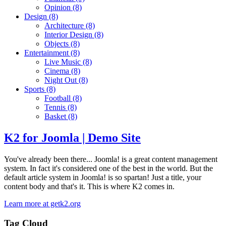
Opinion
(8)
Design
(8)
Architecture
(8)
Interior Design
(8)
Objects
(8)
Entertainment
(8)
Live Music
(8)
Cinema
(8)
Night Out
(8)
Sports
(8)
Football
(8)
Tennis
(8)
Basket
(8)
K2 for Joomla | Demo Site
You've already been there... Joomla! is a great content management
system. In fact it's considered one of the best in the world. But the
default article system in Joomla! is so spartan! Just a title, your
content body and that's it. This is where K2 comes in.
Learn more at getk2.org
Tag Cloud