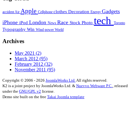
Apple
Gadgets
clothes
Decoration
accident
Air
Cellphone
Energy
tech
iPhone
London
Race
iPod
Stock Photo
News
Toronto
Typography
Win
Wind power
World
Archives
May 2021
(2)
March 2012
(95)
February 2012
(32)
November 2011
(95)
Copyright © 2006 - 2026
JoomlaWorks Ltd.
All rights reserved.
K2 is a joint project by JoomlaWorks Ltd. &
Nuevvo Webware P.C.
, released
under the
GNU/GPL v2
license.
Demo site built on the free
Takai Joomla template