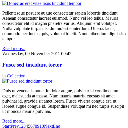
Pellentesque posuere augue consectetur sapien lobortis tincidunt.
Aenean consectetur laoreet euismod. Nunc vel leo tellus. Mauris
consectetur elit id magna pharetra varius. Aliquam erat volutpat.
Nulla vulputate turpis nec dui molestie interdum. Ut eros lacus,
commodo nec luctus quis, volutpat id elit. Nunc bibendum dignissim
tempor.
Read more...
Wednesday, 09 November 2011 09:42
Fusce sed tincidunt tortor
in
Collection
Duis ut venenatis nunc. In dolor augue, pulvinar id condimentum
eget, malesuada at massa. Nam mauris mauris, egestas sit amet
pulvinar id, gravida sit amet lorem. Fusce viverra congue est, ut
laoreet augue congue id. Suspendisse volutpat mi nec turpis suscipit
ut rhoncus mauris pulvinar.
Read more...
Start
Prev
1
2
3
4
5
6
7
8
9
10
Next
End