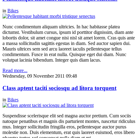
in
Bikes
Nunc condimentum aliquam ultricies. In hac habitasse platea
dictumst. Vestibulum cursus, ipsum id porttitor dignissim, diam ante
lobortis dolor, sit amet congue nisi nisl sit amet lorem. Cras quis ante
a massa sollicitudin sagittis egestas in diam. Sed auctor sapien dui.
Mauris ultrices sem sed arcu laoreet iaculis pellentesque tellus
condimentum. Fusce in erat nulla. Quisque eget dui diam. Nunc
volutpat lacinia bibendum. Integer quis diam lacus.
Read more...
Wednesday, 09 November 2011 09:48
Class aptent taciti sociosqu ad litora torquent
in
Bikes
Suspendisse scelerisque elit sed magna auctor pretium. Cum sociis
natoque penatibus et magnis dis parturient montes, nascetur ridiculus
mus. Integer sollicitudin fringilla eros, pellentesque auctor purus
molestie non. Duis elementum, erat quis laoreet euismod, eros libero
pharetra tortor, vel consequat nulla diam et mi.