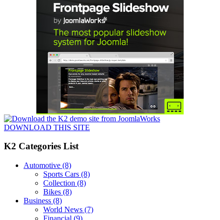
DOWNLOAD THIS SITE
K2 Categories List
Automotive
(8)
Sports Cars
(8)
Collection
(8)
Bikes
(8)
Business
(8)
World News
(7)
Financial
(9)