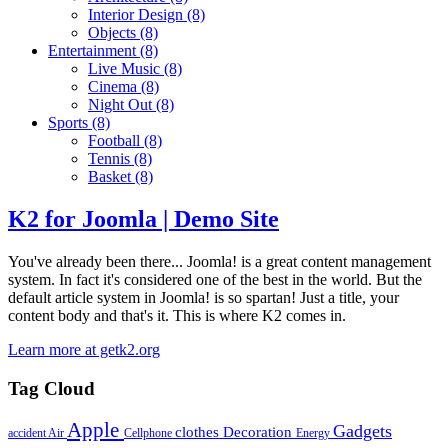
Interior Design
(8)
Objects
(8)
Entertainment
(8)
Live Music
(8)
Cinema
(8)
Night Out
(8)
Sports
(8)
Football
(8)
Tennis
(8)
Basket
(8)
K2 for Joomla | Demo Site
You've already been there... Joomla! is a great content management
system. In fact it's considered one of the best in the world. But the
default article system in Joomla! is so spartan! Just a title, your
content body and that's it. This is where K2 comes in.
Learn more at getk2.org
Tag Cloud
Apple
Gadgets
clothes
Decoration
accident
Air
Cellphone
Energy