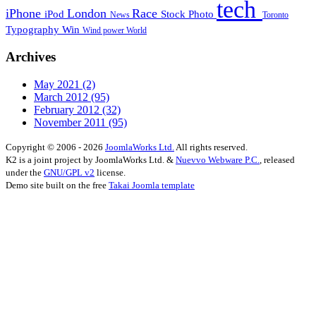
tech
iPhone
London
Race
iPod
Stock Photo
News
Toronto
Typography
Win
Wind power
World
Archives
May 2021
(2)
March 2012
(95)
February 2012
(32)
November 2011
(95)
Copyright © 2006 - 2026
JoomlaWorks Ltd.
All rights reserved.
K2 is a joint project by JoomlaWorks Ltd. &
Nuevvo Webware P.C.
, released
under the
GNU/GPL v2
license.
Demo site built on the free
Takai Joomla template