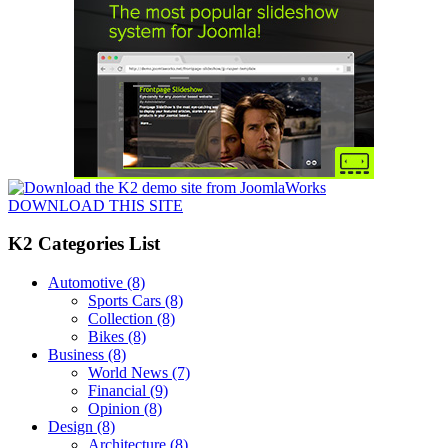
DOWNLOAD THIS SITE
K2 Categories List
Automotive
(8)
Sports Cars
(8)
Collection
(8)
Bikes
(8)
Business
(8)
World News
(7)
Financial
(9)
Opinion
(8)
Design
(8)
Architecture
(8)