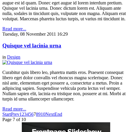
augue est id quam. Donec eget augue id lorem interdum pretium.
Quisque vel lacinia urna. Donec dictum lorem est. Aliquam ante
nulla, sodales in tincidunt quis, vulputate non magna. Aliquam erat
volutpat. Maecenas pharetra luctus turpis, ut varius mi tincidunt in.
Read more...
Tuesday, 08 November 2011 16:29
Quisque vel lacinia urna
in
Design
Curabitur quis libero leo, pharetra mattis eros. Praesent consequat
libero eget dolor convallis vel rhoncus magna scelerisque. Donec
nisl ante, elementum eget posuere a, consectetur a metus. Proin a
adipiscing sapien. Suspendisse vehicula porta lectus vel semper.
Nullam sapien elit, lacinia eu tristique non, posuere at mi. Morbi at
turpis id urna ullamcorper ullamcorper.
Read more...
Start
Prev
1
2
3
4
5
6
7
8
9
10
Next
End
Page 7 of 10