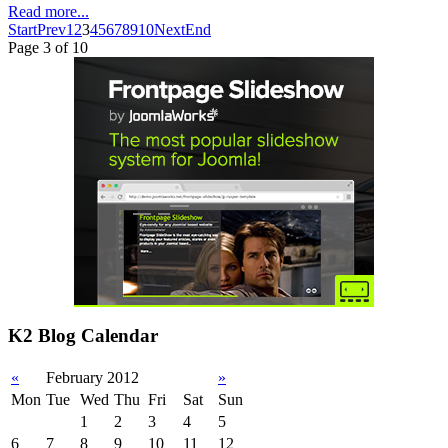
Read more...
Start
Prev
1
2
3
4
5
6
7
8
9
10
Next
End
Page 3 of 10
K2 Blog Calendar
«
February 2012
»
Mon
Tue
Wed
Thu
Fri
Sat
Sun
1
2
3
4
5
6
7
8
9
10
11
12