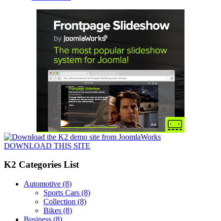
DOWNLOAD THIS SITE
K2 Categories List
Automotive
(8)
Sports Cars
(8)
Collection
(8)
Bikes
(8)
Business
(8)