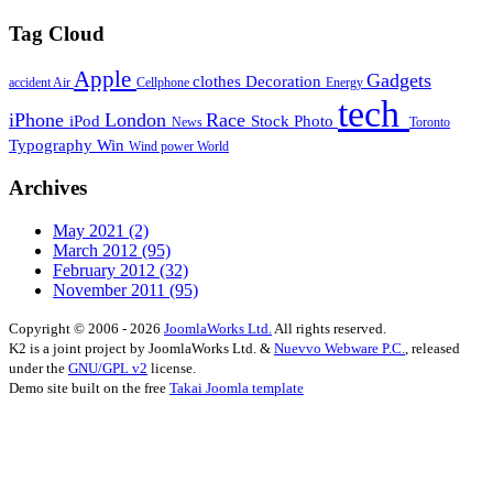
Tag Cloud
Apple
Gadgets
clothes
Decoration
accident
Air
Cellphone
Energy
tech
iPhone
London
Race
iPod
Stock Photo
News
Toronto
Typography
Win
Wind power
World
Archives
May 2021
(2)
March 2012
(95)
February 2012
(32)
November 2011
(95)
Copyright © 2006 - 2026
JoomlaWorks Ltd.
All rights reserved.
K2 is a joint project by JoomlaWorks Ltd. &
Nuevvo Webware P.C.
, released
under the
GNU/GPL v2
license.
Demo site built on the free
Takai Joomla template