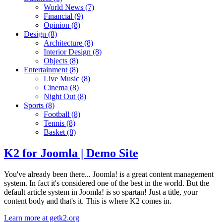
World News
(7)
Financial
(9)
Opinion
(8)
Design
(8)
Architecture
(8)
Interior Design
(8)
Objects
(8)
Entertainment
(8)
Live Music
(8)
Cinema
(8)
Night Out
(8)
Sports
(8)
Football
(8)
Tennis
(8)
Basket
(8)
K2 for Joomla | Demo Site
You've already been there... Joomla! is a great content management
system. In fact it's considered one of the best in the world. But the
default article system in Joomla! is so spartan! Just a title, your
content body and that's it. This is where K2 comes in.
Learn more at getk2.org