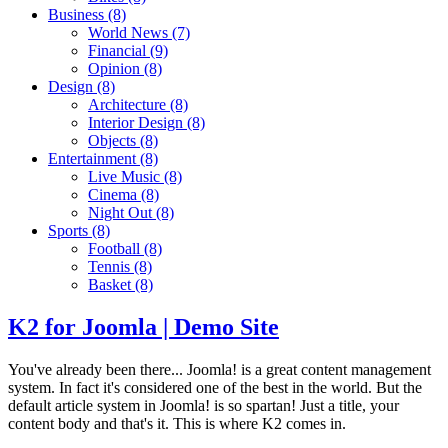
Business
(8)
World News
(7)
Financial
(9)
Opinion
(8)
Design
(8)
Architecture
(8)
Interior Design
(8)
Objects
(8)
Entertainment
(8)
Live Music
(8)
Cinema
(8)
Night Out
(8)
Sports
(8)
Football
(8)
Tennis
(8)
Basket
(8)
K2 for Joomla | Demo Site
You've already been there... Joomla! is a great content management
system. In fact it's considered one of the best in the world. But the
default article system in Joomla! is so spartan! Just a title, your
content body and that's it. This is where K2 comes in.