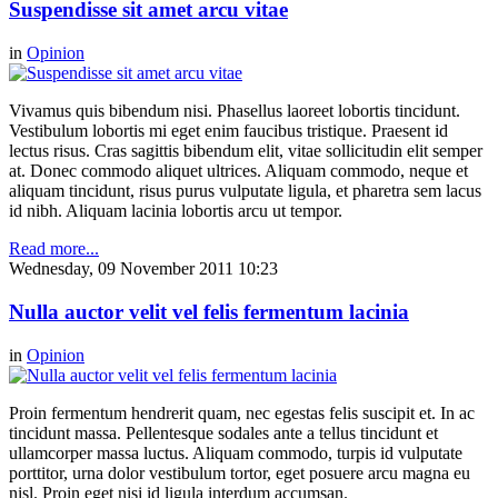
Suspendisse sit amet arcu vitae
in
Opinion
Vivamus quis bibendum nisi. Phasellus laoreet lobortis tincidunt.
Vestibulum lobortis mi eget enim faucibus tristique. Praesent id
lectus risus. Cras sagittis bibendum elit, vitae sollicitudin elit semper
at. Donec commodo aliquet ultrices. Aliquam commodo, neque et
aliquam tincidunt, risus purus vulputate ligula, et pharetra sem lacus
id nibh. Aliquam lacinia lobortis arcu ut tempor.
Read more...
Wednesday, 09 November 2011 10:23
Nulla auctor velit vel felis fermentum lacinia
in
Opinion
Proin fermentum hendrerit quam, nec egestas felis suscipit et. In ac
tincidunt massa. Pellentesque sodales ante a tellus tincidunt et
ullamcorper massa luctus. Aliquam commodo, turpis id vulputate
porttitor, urna dolor vestibulum tortor, eget posuere arcu magna eu
nisl. Proin eget nisi id ligula interdum accumsan.