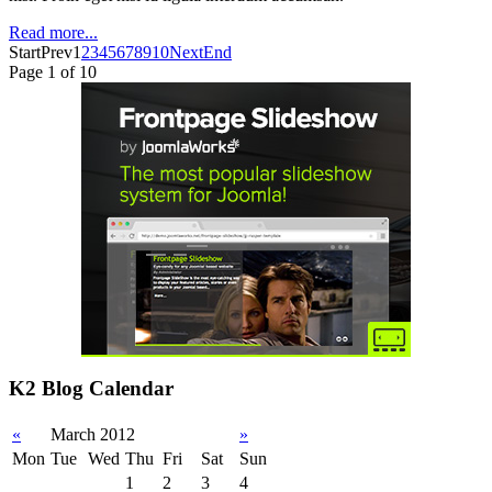
Read more...
Start
Prev
1
2
3
4
5
6
7
8
9
10
Next
End
Page 1 of 10
K2 Blog Calendar
«
March 2012
»
Mon
Tue
Wed
Thu
Fri
Sat
Sun
1
2
3
4