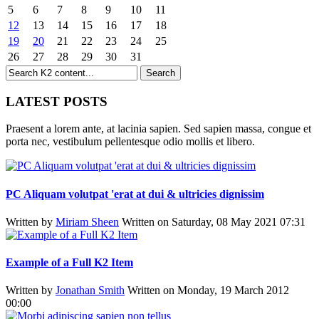
5
6
7
8
9
10
11
12
13
14
15
16
17
18
19
20
21
22
23
24
25
26
27
28
29
30
31
LATEST POSTS
Praesent a lorem ante, at lacinia sapien. Sed sapien massa, congue et
porta nec, vestibulum pellentesque odio mollis et libero.
PC Aliquam volutpat 'erat at dui & ultricies dignissim
Written by
Miriam Sheen
Written on Saturday, 08 May 2021 07:31
Example of a Full K2 Item
Written by
Jonathan Smith
Written on Monday, 19 March 2012
00:00