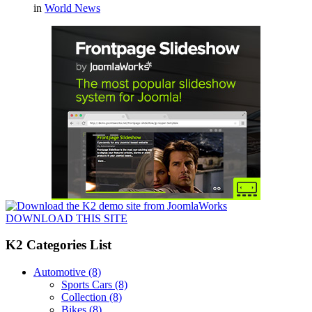
in
World News
DOWNLOAD THIS SITE
K2 Categories List
Automotive
(8)
Sports Cars
(8)
Collection
(8)
Bikes
(8)