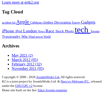
Learn more at getk2.org
Tag Cloud
Apple
Gadgets
clothes
Decoration
accident
Air
Cellphone
Energy
tech
iPhone
London
Race
iPod
Stock Photo
News
Toronto
Typography
Win
Wind power
World
Archives
May 2021
(2)
March 2012
(95)
February 2012
(32)
November 2011
(95)
Copyright © 2006 - 2026
JoomlaWorks Ltd.
All rights reserved.
K2 is a joint project by JoomlaWorks Ltd. &
Nuevvo Webware P.C.
, released
under the
GNU/GPL v2
license.
Demo site built on the free
Takai Joomla template