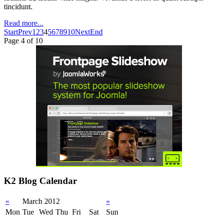
tincidunt.
Read more...
Start
Prev
1
2
3
4
5
6
7
8
9
10
Next
End
Page 4 of 10
K2 Blog Calendar
«
March 2012
»
Mon
Tue
Wed
Thu
Fri
Sat
Sun