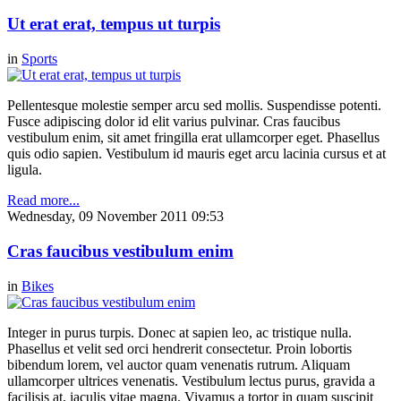
Ut erat erat, tempus ut turpis
in
Sports
Pellentesque molestie semper arcu sed mollis. Suspendisse potenti.
Fusce adipiscing dolor id elit varius pulvinar. Cras faucibus
vestibulum enim, sit amet fringilla erat ullamcorper eget. Phasellus
quis odio sapien. Vestibulum id mauris eget arcu lacinia cursus et at
ligula.
Read more...
Wednesday, 09 November 2011 09:53
Cras faucibus vestibulum enim
in
Bikes
Integer in purus turpis. Donec at sapien leo, ac tristique nulla.
Phasellus et velit sed orci hendrerit consectetur. Proin lobortis
bibendum lorem, vel auctor quam venenatis rutrum. Aliquam
ullamcorper ultrices venenatis. Vestibulum lectus purus, gravida a
facilisis at, iaculis vitae magna. Vivamus a tortor in quam suscipit