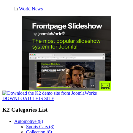
in
World News
DOWNLOAD THIS SITE
K2 Categories List
Automotive
(8)
Sports Cars
(8)
Collection
(8)