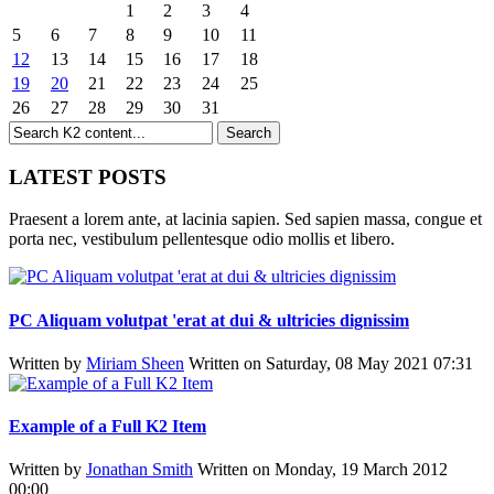
1
2
3
4
5
6
7
8
9
10
11
12
13
14
15
16
17
18
19
20
21
22
23
24
25
26
27
28
29
30
31
LATEST POSTS
Praesent a lorem ante, at lacinia sapien. Sed sapien massa, congue et
porta nec, vestibulum pellentesque odio mollis et libero.
PC Aliquam volutpat 'erat at dui & ultricies dignissim
Written by
Miriam Sheen
Written on Saturday, 08 May 2021 07:31
Example of a Full K2 Item
Written by
Jonathan Smith
Written on Monday, 19 March 2012
00:00