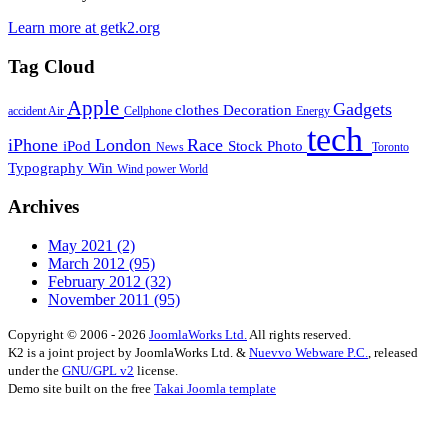
Learn more at getk2.org
Tag Cloud
Apple
Gadgets
clothes
Decoration
accident
Air
Cellphone
Energy
tech
iPhone
London
Race
iPod
Stock Photo
News
Toronto
Typography
Win
Wind power
World
Archives
May 2021
(2)
March 2012
(95)
February 2012
(32)
November 2011
(95)
Copyright © 2006 - 2026
JoomlaWorks Ltd.
All rights reserved.
K2 is a joint project by JoomlaWorks Ltd. &
Nuevvo Webware P.C.
, released
under the
GNU/GPL v2
license.
Demo site built on the free
Takai Joomla template