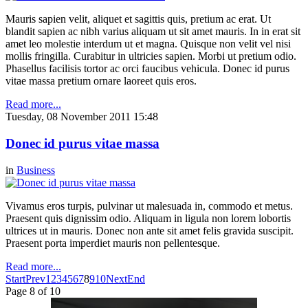
Mauris sapien velit, aliquet et sagittis quis, pretium ac erat. Ut
blandit sapien ac nibh varius aliquam ut sit amet mauris. In in erat sit
amet leo molestie interdum ut et magna. Quisque non velit vel nisi
mollis fringilla. Curabitur in ultricies sapien. Morbi ut pretium odio.
Phasellus facilisis tortor ac orci faucibus vehicula. Donec id purus
vitae massa pretium ornare laoreet quis eros.
Read more...
Tuesday, 08 November 2011 15:48
Donec id purus vitae massa
in
Business
Vivamus eros turpis, pulvinar ut malesuada in, commodo et metus.
Praesent quis dignissim odio. Aliquam in ligula non lorem lobortis
ultrices ut in mauris. Donec non ante sit amet felis gravida suscipit.
Praesent porta imperdiet mauris non pellentesque.
Read more...
Start
Prev
1
2
3
4
5
6
7
8
9
10
Next
End
Page 8 of 10