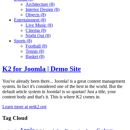
Architecture
(8)
Interior Design
(8)
Objects
(8)
Entertainment
(8)
Live Music
(8)
Cinema
(8)
Night Out
(8)
Sports
(8)
Football
(8)
Tennis
(8)
Basket
(8)
K2 for Joomla | Demo Site
You've already been there... Joomla! is a great content management
system. In fact it's considered one of the best in the world. But the
default article system in Joomla! is so spartan! Just a title, your
content body and that's it. This is where K2 comes in.
Learn more at getk2.org
Tag Cloud