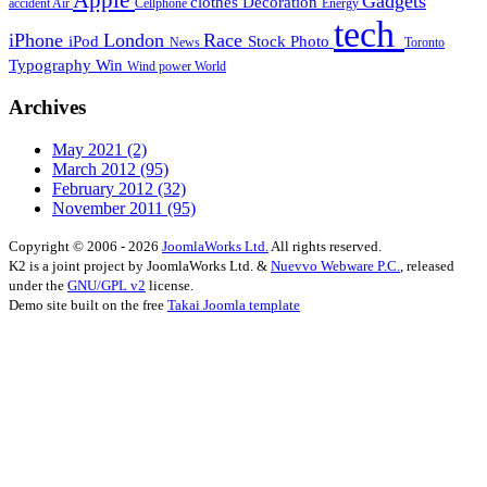
Apple
Gadgets
clothes
Decoration
accident
Air
Cellphone
Energy
tech
iPhone
London
Race
iPod
Stock Photo
News
Toronto
Typography
Win
Wind power
World
Archives
May 2021
(2)
March 2012
(95)
February 2012
(32)
November 2011
(95)
Copyright © 2006 - 2026
JoomlaWorks Ltd.
All rights reserved.
K2 is a joint project by JoomlaWorks Ltd. &
Nuevvo Webware P.C.
, released
under the
GNU/GPL v2
license.
Demo site built on the free
Takai Joomla template