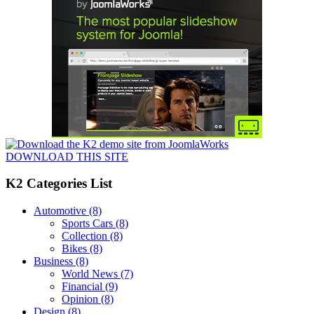
DOWNLOAD THIS SITE
K2 Categories List
Automotive
(8)
Sports Cars
(8)
Collection
(8)
Bikes
(8)
Business
(8)
World News
(7)
Financial
(9)
Opinion
(8)
Design
(8)