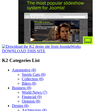
DOWNLOAD THIS SITE
K2 Categories List
Automotive
(8)
Sports Cars
(8)
Collection
(8)
Bikes
(8)
Business
(8)
World News
(7)
Financial
(9)
Opinion
(8)
Design
(8)
Architecture
(8)