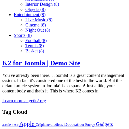
Interior Design
(8)
Objects
(8)
Entertainment
(8)
Live Music
(8)
Cinema
(8)
Night Out
(8)
Sports
(8)
Football
(8)
Tennis
(8)
Basket
(8)
K2 for Joomla | Demo Site
You've already been there... Joomla! is a great content management
system. In fact it's considered one of the best in the world. But the
default article system in Joomla! is so spartan! Just a title, your
content body and that's it. This is where K2 comes in.
Learn more at getk2.org
Tag Cloud
Apple
Gadgets
clothes
Decoration
accident
Air
Cellphone
Energy