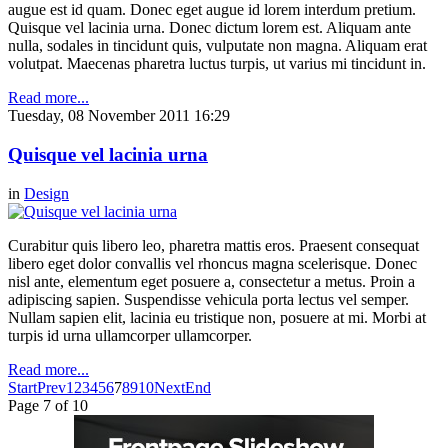
augue est id quam. Donec eget augue id lorem interdum pretium.
Quisque vel lacinia urna. Donec dictum lorem est. Aliquam ante
nulla, sodales in tincidunt quis, vulputate non magna. Aliquam erat
volutpat. Maecenas pharetra luctus turpis, ut varius mi tincidunt in.
Read more...
Tuesday, 08 November 2011 16:29
Quisque vel lacinia urna
in
Design
Curabitur quis libero leo, pharetra mattis eros. Praesent consequat
libero eget dolor convallis vel rhoncus magna scelerisque. Donec
nisl ante, elementum eget posuere a, consectetur a metus. Proin a
adipiscing sapien. Suspendisse vehicula porta lectus vel semper.
Nullam sapien elit, lacinia eu tristique non, posuere at mi. Morbi at
turpis id urna ullamcorper ullamcorper.
Read more...
Start
Prev
1
2
3
4
5
6
7
8
9
10
Next
End
Page 7 of 10