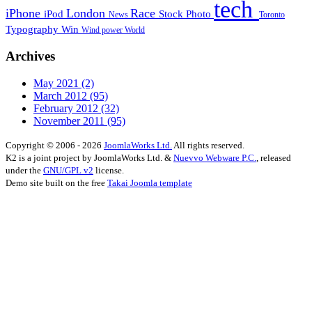
tech
iPhone
London
Race
iPod
Stock Photo
News
Toronto
Typography
Win
Wind power
World
Archives
May 2021
(2)
March 2012
(95)
February 2012
(32)
November 2011
(95)
Copyright © 2006 - 2026
JoomlaWorks Ltd.
All rights reserved.
K2 is a joint project by JoomlaWorks Ltd. &
Nuevvo Webware P.C.
, released
under the
GNU/GPL v2
license.
Demo site built on the free
Takai Joomla template