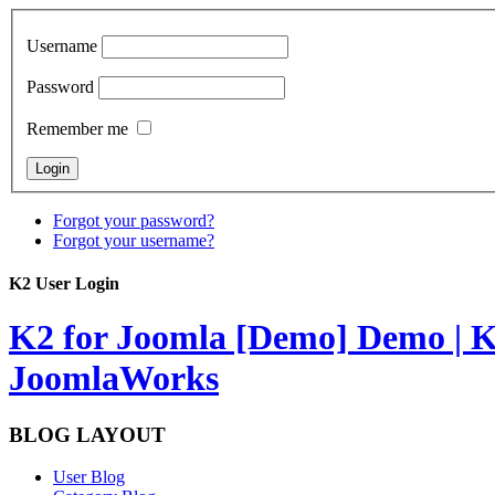
Username
Password
Remember me
Forgot your password?
Forgot your username?
K2 User Login
K2 for Joomla [Demo]
Demo | K
JoomlaWorks
BLOG LAYOUT
User Blog