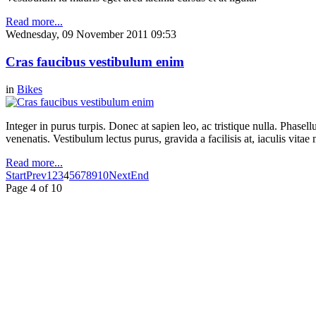
Read more...
Wednesday, 09 November 2011 09:53
Cras faucibus vestibulum enim
in
Bikes
Integer in purus turpis. Donec at sapien leo, ac tristique nulla. Phase
venenatis. Vestibulum lectus purus, gravida a facilisis at, iaculis vita
Read more...
Start
Prev
1
2
3
4
5
6
7
8
9
10
Next
End
Page 4 of 10