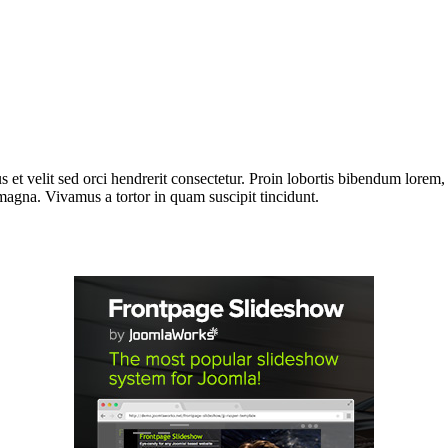
llus et velit sed orci hendrerit consectetur. Proin lobortis bibendum lor
e magna. Vivamus a tortor in quam suscipit tincidunt.