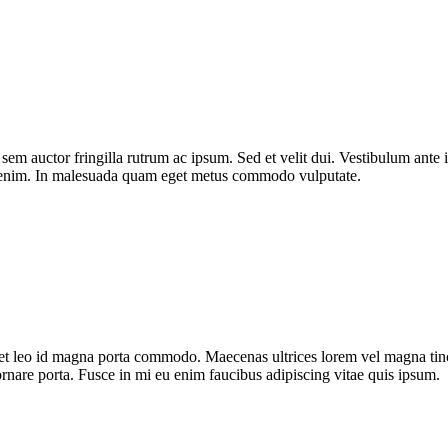
 sem auctor fringilla rutrum ac ipsum. Sed et velit dui. Vestibulum ante i
nd enim. In malesuada quam eget metus commodo vulputate.
et leo id magna porta commodo. Maecenas ultrices lorem vel magna tincid
ornare porta. Fusce in mi eu enim faucibus adipiscing vitae quis ipsum.