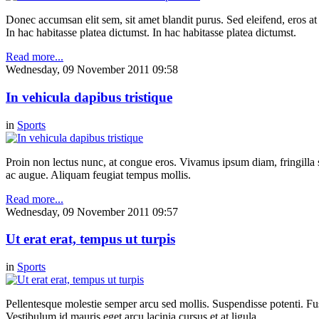
Donec accumsan elit sem, sit amet blandit purus. Sed eleifend, eros at m
In hac habitasse platea dictumst. In hac habitasse platea dictumst.
Read more...
Wednesday, 09 November 2011 09:58
In vehicula dapibus tristique
in
Sports
Proin non lectus nunc, at congue eros. Vivamus ipsum diam, fringilla s
ac augue. Aliquam feugiat tempus mollis.
Read more...
Wednesday, 09 November 2011 09:57
Ut erat erat, tempus ut turpis
in
Sports
Pellentesque molestie semper arcu sed mollis. Suspendisse potenti. Fusc
Vestibulum id mauris eget arcu lacinia cursus et at ligula.