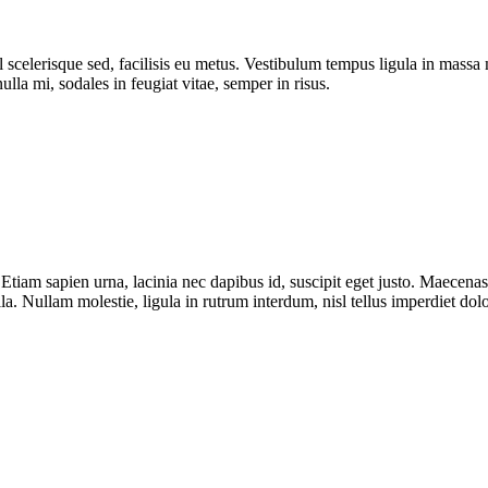
 vel scelerisque sed, facilisis eu metus. Vestibulum tempus ligula in ma
ulla mi, sodales in feugiat vitae, semper in risus.
 sapien urna, lacinia nec dapibus id, suscipit eget justo. Maecenas qu
la. Nullam molestie, ligula in rutrum interdum, nisl tellus imperdiet dolo