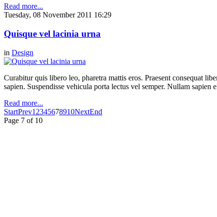
Read more...
Tuesday, 08 November 2011 16:29
Quisque vel lacinia urna
in
Design
Curabitur quis libero leo, pharetra mattis eros. Praesent consequat li
sapien. Suspendisse vehicula porta lectus vel semper. Nullam sapien eli
Read more...
Start
Prev
1
2
3
4
5
6
7
8
9
10
Next
End
Page 7 of 10