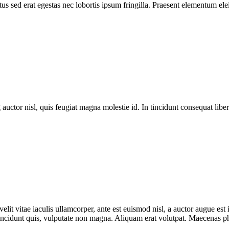
s sed erat egestas nec lobortis ipsum fringilla. Praesent elementum elei
 auctor nisl, quis feugiat magna molestie id. In tincidunt consequat libero
lit vitae iaculis ullamcorper, ante est euismod nisl, a auctor augue e
incidunt quis, vulputate non magna. Aliquam erat volutpat. Maecenas phar