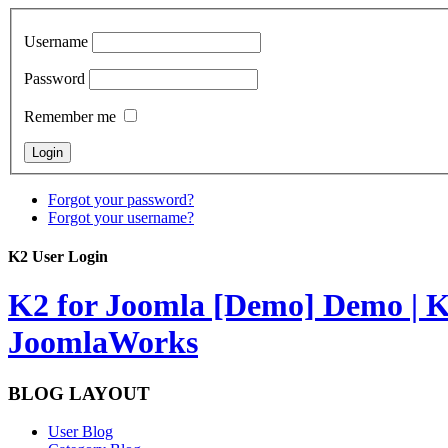
Username
Password
Remember me
Forgot your password?
Forgot your username?
K2 User Login
K2 for Joomla [Demo]
Demo | K
JoomlaWorks
BLOG LAYOUT
User Blog